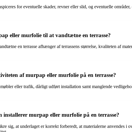
iceres for eventuelle skader, revner eller slid, og eventuelle områder, d
p eller murfolie til at vandtætne en terrasse?
ndtætne en terrasse afhænger af terrassens størrelse, kvaliteten af mater
viteten af murpap eller murfolie på en terrasse?
møbler eller trafik, dårligt udført installation samt manglende vedligeh
n installerer murpap eller murfolie på en terrasse?
sikre sig, at underlaget er korrekt forberedt, at materialerne anvendes 
ning.