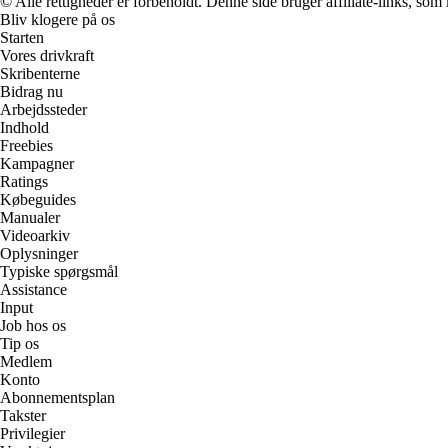
© Alle rettigheder er forbeholdt. Denne side bruger affiliate-links, som
Bliv klogere på os
Starten
Vores drivkraft
Skribenterne
Bidrag nu
Arbejdssteder
Indhold
Freebies
Kampagner
Ratings
Købeguides
Manualer
Videoarkiv
Oplysninger
Typiske spørgsmål
Assistance
Input
Job hos os
Tip os
Medlem
Konto
Abonnementsplan
Takster
Privilegier