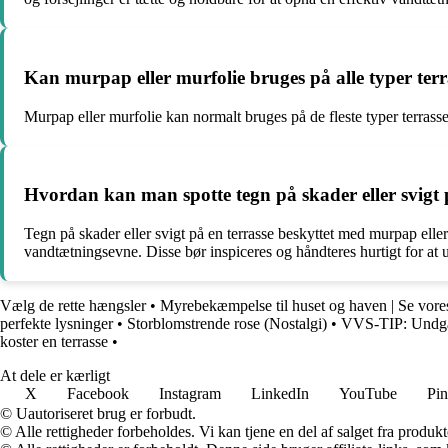
Kan murpap eller murfolie bruges på alle typer ter
Murpap eller murfolie kan normalt bruges på de fleste typer terrasseb
Hvordan kan man spotte tegn på skader eller svigt p
Tegn på skader eller svigt på en terrasse beskyttet med murpap eller
vandtætningsevne. Disse bør inspiceres og håndteres hurtigt for at 
Vælg de rette hængsler
•
Myrebekæmpelse til huset og haven | Se vor
perfekte lysninger
•
Storblomstrende rose (Nostalgi)
•
VVS-TIP: Undgå 
koster en terrasse
•
At dele er kærligt
X
Facebook
Instagram
LinkedIn
YouTube
Pin
© Uautoriseret brug er forbudt.
© Alle rettigheder forbeholdes. Vi kan tjene en del af salget fra produk