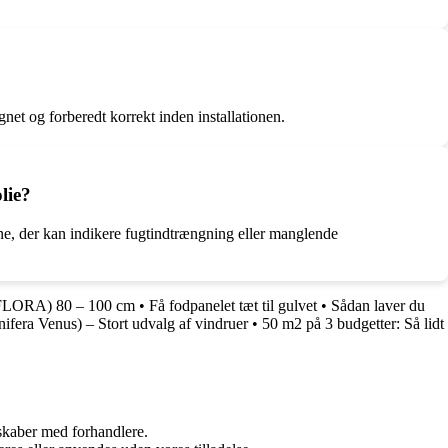
gnet og forberedt korrekt inden installationen.
lie?
erne, der kan indikere fugtindtrængning eller manglende
LORA) 80 – 100 cm
•
Få fodpanelet tæt til gulvet
•
Sådan laver du
ifera Venus) – Stort udvalg af vindruer
•
50 m2 på 3 budgetter: Så lidt
rskaber med forhandlere.