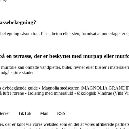
rassebelægning?
elægning såsom træ, fliser, beton eller sten, forudsat at underlaget er e
å en terrasse, der er beskyttet med murpap eller murfo
 murfolie kan omfatte vandpletter, buler, revner eller blærer i material
undgå større skader.
es dybdegående guide
•
Magnolia stedsegrøn (MAGNOLIA GRANDIF
luft i rørene
•
Isolering med mineraluld
•
Økologisk Vindrue (Vitis Vin
terest
TikTok
Mail
RSS
ter, der er købt via vores websted som en del af vores affilierede partne