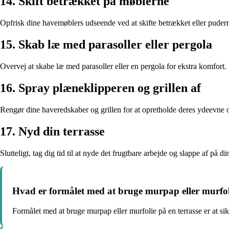
14. Skift betrækket på møblerne
Opfrisk dine havemøblers udseende ved at skifte betrækket eller puder
15. Skab læ med parasoller eller pergola
Overvej at skabe læ med parasoller eller en pergola for ekstra komfort.
16. Spray plæneklipperen og grillen af
Rengør dine haveredskaber og grillen for at opretholde deres ydeevne
17. Nyd din terrasse
Slutteligt, tag dig tid til at nyde det frugtbare arbejde og slappe af på d
Hvad er formålet med at bruge murpap eller murfoli
Formålet med at bruge murpap eller murfolie på en terrasse er at si