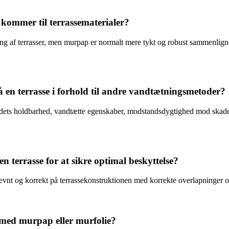
 kommer til terrassematerialer?
ng af terrasser, men murpap er normalt mere tykt og robust sammenlign
å en terrasse i forhold til andre vandtætningsmetoder?
r dets holdbarhed, vandtætte egenskaber, modstandsdygtighed mod skader
 terrasse for at sikre optimal beskyttelse?
jævnt og korrekt på terrassekonstruktionen med korrekte overlapninger og
t med murpap eller murfolie?