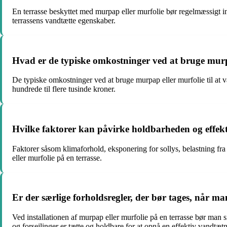
En terrasse beskyttet med murpap eller murfolie bør regelmæssigt insp
terrassens vandtætte egenskaber.
Hvad er de typiske omkostninger ved at bruge murpa
De typiske omkostninger ved at bruge murpap eller murfolie til at va
hundrede til flere tusinde kroner.
Hvilke faktorer kan påvirke holdbarheden og effekti
Faktorer såsom klimaforhold, eksponering for sollys, belastning fra 
eller murfolie på en terrasse.
Er der særlige forholdsregler, der bør tages, når ma
Ved installationen af murpap eller murfolie på en terrasse bør man 
og forsejlinger er tætte og holdbare for at opnå en effektiv vandtæt