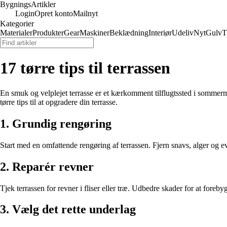
Bygnings
Artikler
Login
Opret konto
Mailnyt
Kategorier
Materialer
Produkter
Gear
Maskiner
Beklædning
Interiør
Udeliv
Nyt
Gulv
T
17 tørre tips til terrassen
En smuk og velplejet terrasse er et kærkomment tilflugtssted i sommerm
tørre tips til at opgradere din terrasse.
1. Grundig rengøring
Start med en omfattende rengøring af terrassen. Fjern snavs, alger og ev
2. Reparér revner
Tjek terrassen for revner i fliser eller træ. Udbedre skader for at foreby
3. Vælg det rette underlag