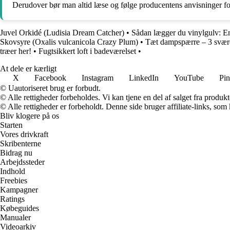
Derudover bør man altid læse og følge producentens anvisninger for k
Juvel Orkidé (Ludisia Dream Catcher)
•
Sådan lægger du vinylgulv: En 
Skovsyre (Oxalis vulcanicola Crazy Plum)
•
Tæt dampspærre – 3 svære
træer her!
•
Fugtsikkert loft i badeværelset
•
At dele er kærligt
X
Facebook
Instagram
LinkedIn
YouTube
Pin
© Uautoriseret brug er forbudt.
© Alle rettigheder forbeholdes. Vi kan tjene en del af salget fra produk
© Alle rettigheder er forbeholdt. Denne side bruger affiliate-links, som
Bliv klogere på os
Starten
Vores drivkraft
Skribenterne
Bidrag nu
Arbejdssteder
Indhold
Freebies
Kampagner
Ratings
Købeguides
Manualer
Videoarkiv