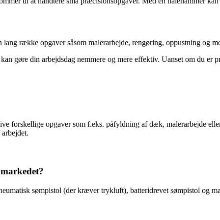
ommer til at håndtere små præcisionsopgaver. Med en nålehammer kan d
il en lang række opgaver såsom malerarbejde, rengøring, oppustning og me
er kan gøre din arbejdsdag nemmere og mere effektiv. Uanset om du er pro
 drive forskellige opgaver som f.eks. påfyldning af dæk, malerarbejde elle
 arbejdet.
å markedet?
neumatisk sømpistol (der kræver trykluft), batteridrevet sømpistol og m