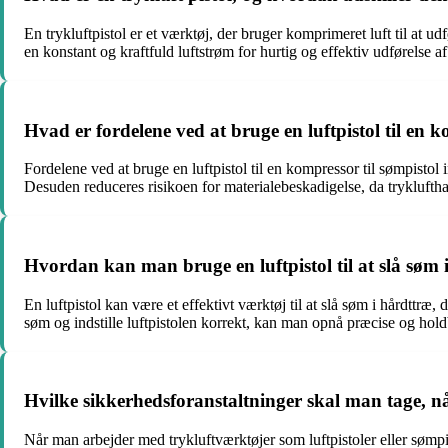
En trykluftpistol er et værktøj, der bruger komprimeret luft til at u
en konstant og kraftfuld luftstrøm for hurtig og effektiv udførelse a
Hvad er fordelene ved at bruge en luftpistol til en k
Fordelene ved at bruge en luftpistol til en kompressor til sømpistol
Desuden reduceres risikoen for materialebeskadigelse, da trykluftham
Hvordan kan man bruge en luftpistol til at slå søm 
En luftpistol kan være et effektivt værktøj til at slå søm i hårdttræ
søm og indstille luftpistolen korrekt, kan man opnå præcise og holdb
Hvilke sikkerhedsforanstaltninger skal man tage, 
Når man arbejder med trykluftværktøjer som luftpistoler eller sømpist