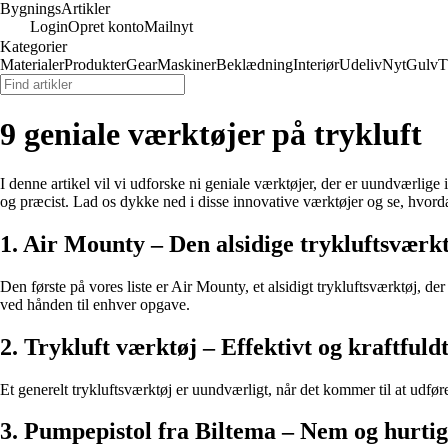
Bygnings
Artikler
Login
Opret konto
Mailnyt
Kategorier
Materialer
Produkter
Gear
Maskiner
Beklædning
Interiør
Udeliv
Nyt
Gulv
T
9 geniale værktøjer på trykluft
I denne artikel vil vi udforske ni geniale værktøjer, der er uundværlige
og præcist. Lad os dykke ned i disse innovative værktøjer og se, hvord
1. Air Mounty – Den alsidige trykluftsværk
Den første på vores liste er Air Mounty, et alsidigt trykluftsværktøj,
ved hånden til enhver opgave.
2. Trykluft værktøj – Effektivt og kraftfuld
Et generelt trykluftsværktøj er uundværligt, når det kommer til at udfø
3. Pumpepistol fra Biltema – Nem og hurtig