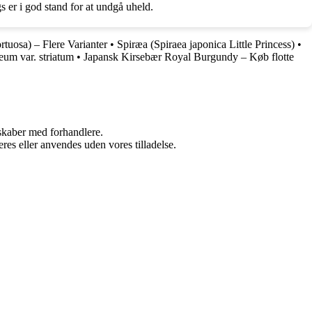
s er i god stand for at undgå uheld.
rtuosa) – Flere Varianter
•
Spiræa (Spiraea japonica Little Princess)
•
um var. striatum
•
Japansk Kirsebær Royal Burgundy – Køb flotte
rskaber med forhandlere.
res eller anvendes uden vores tilladelse.