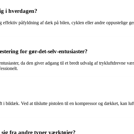
ig i hverdagen?
 effektiv påfyldning af dæk på bilen, cyklen eller andre oppustelige gen
ering for gør-det-selv-entusiaster?
tusiaster, da den giver adgang til et bredt udvalg af trykluftdrevne vær
essionelt.
luft i bildæk. Ved at tilslutte pistolen til en kompressor og dækket, kan 
n sig fra andre typer værktøjer?