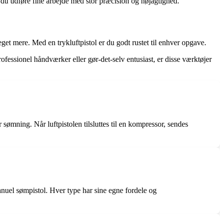
u udføre fine arbejde med stor præcision og nøjagtighed.
get mere. Med en trykluftpistol er du godt rustet til enhver opgave.
fessionel håndværker eller gør-det-selv entusiast, er disse værktøjer
r sømning. Når luftpistolen tilsluttes til en kompressor, sendes
anuel sømpistol. Hver type har sine egne fordele og