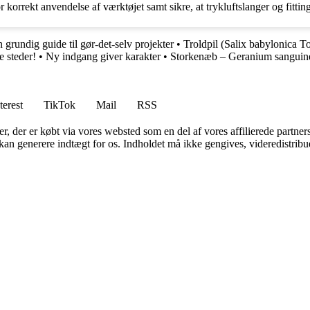
orrekt anvendelse af værktøjet samt sikre, at trykluftslanger og fitting
grundig guide til gør-det-selv projekter
•
Troldpil (Salix babylonica To
 steder!
•
Ny indgang giver karakter
•
Storkenæb – Geranium sanguine
terest
TikTok
Mail
RSS
ter, der er købt via vores websted som en del af vores affilierede partne
 kan generere indtægt for os. Indholdet må ikke gengives, videredistribue