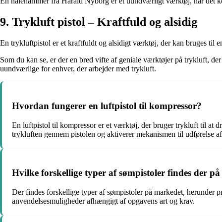
En nålehammer fra Harald Nyborg er et uundværligt værktøj, når det k
9. Trykluft pistol – Kraftfuld og alsidig
En trykluftpistol er et kraftfuldt og alsidigt værktøj, der kan bruges t
Som du kan se, er der en bred vifte af geniale værktøjer på trykluft, d
uundværlige for enhver, der arbejder med trykluft.
Hvordan fungerer en luftpistol til kompressor?
En luftpistol til kompressor er et værktøj, der bruger trykluft til at
trykluften gennem pistolen og aktiverer mekanismen til udførelse af
Hvilke forskellige typer af sømpistoler findes der p
Der findes forskellige typer af sømpistoler på markedet, herunder p
anvendelsesmuligheder afhængigt af opgavens art og krav.