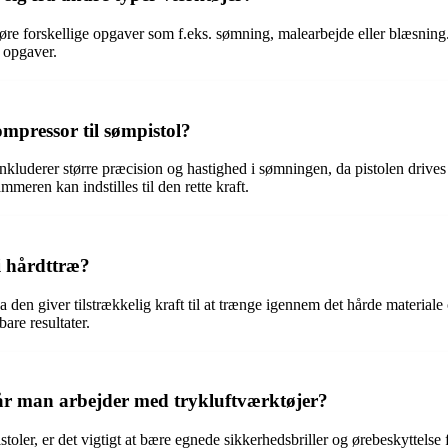
dføre forskellige opgaver som f.eks. sømning, malearbejde eller blæsning.
f opgaver.
ompressor til sømpistol?
 inkluderer større præcision og hastighed i sømningen, da pistolen drives
meren kan indstilles til den rette kraft.
i hårdttræ?
, da den giver tilstrækkelig kraft til at trænge igennem det hårde materia
are resultater.
når man arbejder med trykluftværktøjer?
oler, er det vigtigt at bære egnede sikkerhedsbriller og ørebeskyttelse f