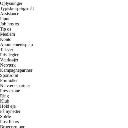
Oplysninger
Typiske spørgsmål
Assistance
Input
Job hos os
Tip os
Medlem
Konto
Abonnementsplan
Takster
Privilegier
Værktøjer
Netværk
Kampagnepartner
Sponsorat
Formidler
Netværkspartner
Pressezone
Ring
Klub
Hold øje
Få nyheder
SoMe
Post fra os
Brugergruppe