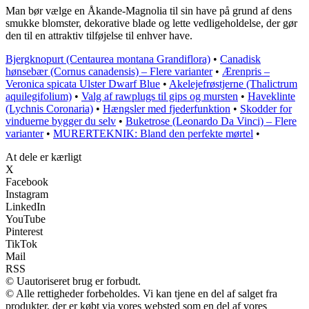
Man bør vælge en Åkande-Magnolia til sin have på grund af dens
smukke blomster, dekorative blade og lette vedligeholdelse, der gør
den til en attraktiv tilføjelse til enhver have.
Bjergknopurt (Centaurea montana Grandiflora)
•
Canadisk
hønsebær (Cornus canadensis) – Flere varianter
•
Ærenpris –
Veronica spicata Ulster Dwarf Blue
•
Akelejefrøstjerne (Thalictrum
aquilegifolium)
•
Valg af rawplugs til gips og mursten
•
Haveklinte
(Lychnis Coronaria)
•
Hængsler med fjederfunktion
•
Skodder for
vinduerne bygger du selv
•
Buketrose (Leonardo Da Vinci) – Flere
varianter
•
MURERTEKNIK: Bland den perfekte mørtel
•
At dele er kærligt
X
Facebook
Instagram
LinkedIn
YouTube
Pinterest
TikTok
Mail
RSS
© Uautoriseret brug er forbudt.
© Alle rettigheder forbeholdes. Vi kan tjene en del af salget fra
produkter, der er købt via vores websted som en del af vores