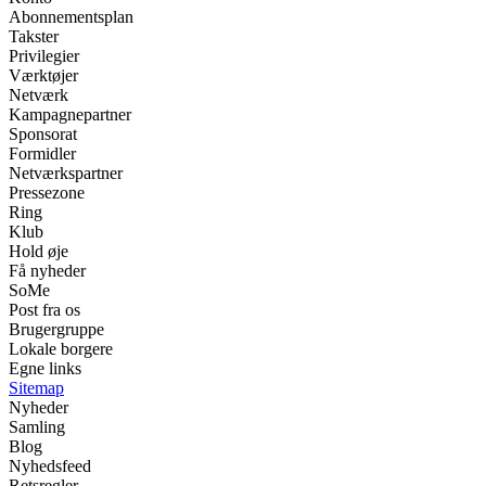
Abonnementsplan
Takster
Privilegier
Værktøjer
Netværk
Kampagnepartner
Sponsorat
Formidler
Netværkspartner
Pressezone
Ring
Klub
Hold øje
Få nyheder
SoMe
Post fra os
Brugergruppe
Lokale borgere
Egne links
Sitemap
Nyheder
Samling
Blog
Nyhedsfeed
Retsregler