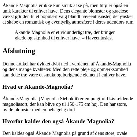
Åkande-Magnolia er ikke kun smuk at se på, men tilføjer også en
unik karakter til enhver have. Dens elegante blomster og graciøse
vækst gør den til et populært valg blandt haveentusiaster, der ønsker
at skabe en romantisk og eventyrlig atmosfære i deres udendørs rum.
Åkande-Magnolia er et vidunderligt træ, der bringer
glæde og skønhed til enhver have. – Haveentusiast
Afslutning
Denne artikel har dykket dybt ned i verdenen af Åkande-Magnolia
og dens mange kvaliteter. Med den rette pleje og opmærksomhed
kan dette træ være et smukt og berigende element i enhver have.
Hvad er Åkande-Magnolia?
Åkande-Magnolia (Magnolia Sieboldii) er en pragtfuld løvfældende
magnoliasort, der kan blive op til 150-175 cm høj. Den har store,
hvide blomster med en behagelig duft.
Hvorfor kaldes den også Åkande-Magnolia?
Den kaldes også Åkande-Magnolia på grund af dens store, ovale