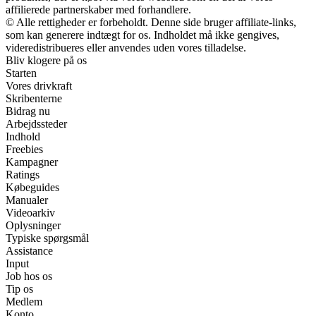
affilierede partnerskaber med forhandlere.
© Alle rettigheder er forbeholdt. Denne side bruger affiliate-links,
som kan generere indtægt for os. Indholdet må ikke gengives,
videredistribueres eller anvendes uden vores tilladelse.
Bliv klogere på os
Starten
Vores drivkraft
Skribenterne
Bidrag nu
Arbejdssteder
Indhold
Freebies
Kampagner
Ratings
Købeguides
Manualer
Videoarkiv
Oplysninger
Typiske spørgsmål
Assistance
Input
Job hos os
Tip os
Medlem
Konto