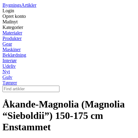
Bygnings
Artikler
Login
Opret konto
Mailnyt
Kategorier
Materialer
Produkter
Gear
Maskiner
Beklædning
Interiør
Udeliv
Nyt
Gulv
Tømrer
Åkande-Magnolia (Magnolia
“Sieboldii”) 150-175 cm
Enstammet