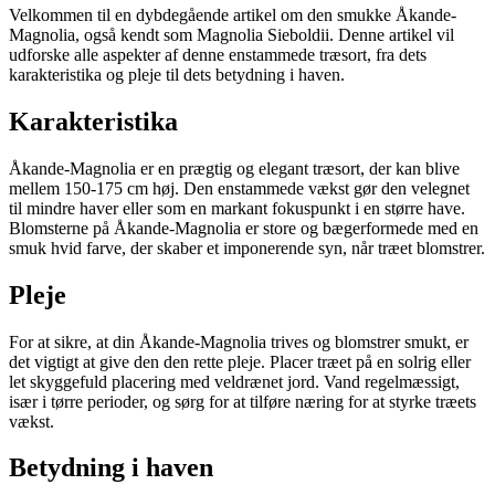
Velkommen til en dybdegående artikel om den smukke Åkande-
Magnolia, også kendt som Magnolia Sieboldii. Denne artikel vil
udforske alle aspekter af denne enstammede træsort, fra dets
karakteristika og pleje til dets betydning i haven.
Karakteristika
Åkande-Magnolia er en prægtig og elegant træsort, der kan blive
mellem 150-175 cm høj. Den enstammede vækst gør den velegnet
til mindre haver eller som en markant fokuspunkt i en større have.
Blomsterne på Åkande-Magnolia er store og bægerformede med en
smuk hvid farve, der skaber et imponerende syn, når træet blomstrer.
Pleje
For at sikre, at din Åkande-Magnolia trives og blomstrer smukt, er
det vigtigt at give den den rette pleje. Placer træet på en solrig eller
let skyggefuld placering med veldrænet jord. Vand regelmæssigt,
især i tørre perioder, og sørg for at tilføre næring for at styrke træets
vækst.
Betydning i haven