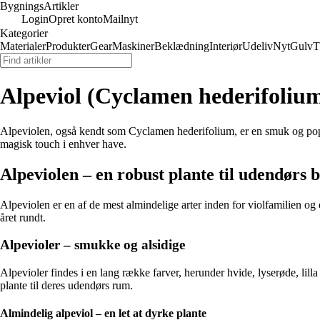
Bygnings
Artikler
Login
Opret konto
Mailnyt
Kategorier
Materialer
Produkter
Gear
Maskiner
Beklædning
Interiør
Udeliv
Nyt
Gulv
T
Alpeviol (Cyclamen hederifolium
Alpeviolen, også kendt som Cyclamen hederifolium, er en smuk og popul
magisk touch i enhver have.
Alpeviolen – en robust plante til udendørs 
Alpeviolen er en af de mest almindelige arter inden for violfamilien og e
året rundt.
Alpevioler – smukke og alsidige
Alpevioler findes i en lang række farver, herunder hvide, lyserøde, lill
plante til deres udendørs rum.
Almindelig alpeviol – en let at dyrke plante