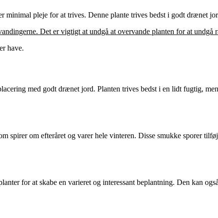
r minimal pleje for at trives. Denne plante trives bedst i godt drænet j
 vandingerne. Det er vigtigt at undgå at overvande planten for at undg
er have.
lacering med godt drænet jord. Planten trives bedst i en lidt fugtig, men
m spirer om efteråret og varer hele vinteren. Disse smukke sporer tilføj
planter for at skabe en varieret og interessant beplantning. Den kan og