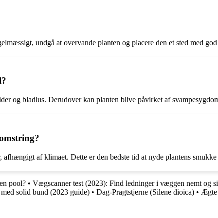
gelmæssigt, undgå at overvande planten og placere den et sted med god l
l?
der og bladlus. Derudover kan planten blive påvirket af svampesygdom
lomstring?
, afhængigt af klimaet. Dette er den bedste tid at nyde plantens smukke
en pool?
•
Vægscanner test (2023): Find ledninger i væggen nemt og si
 med solid bund (2023 guide)
•
Dag-Pragtstjerne (Silene dioica)
•
Ægte 