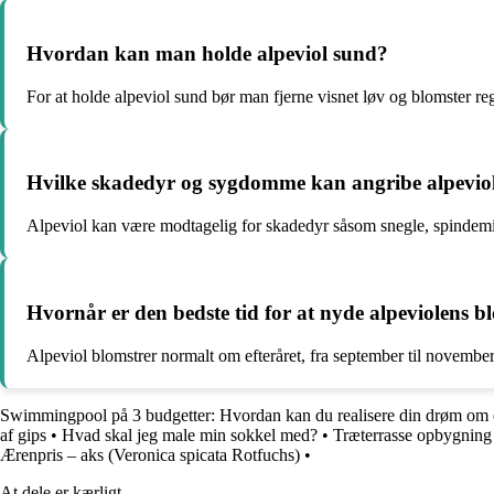
Hvordan kan man holde alpeviol sund?
For at holde alpeviol sund bør man fjerne visnet løv og blomster re
Hvilke skadedyr og sygdomme kan angribe alpevio
Alpeviol kan være modtagelig for skadedyr såsom snegle, spindemi
Hvornår er den bedste tid for at nyde alpeviolens b
Alpeviol blomstrer normalt om efteråret, fra september til november
Swimmingpool på 3 budgetter: Hvordan kan du realisere din drøm om 
af gips
•
Hvad skal jeg male min sokkel med?
•
Træterrasse opbygning
Ærenpris – aks (Veronica spicata Rotfuchs)
•
At dele er kærligt