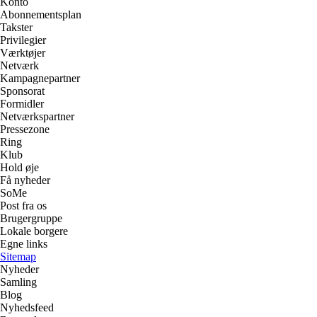
Konto
Abonnementsplan
Takster
Privilegier
Værktøjer
Netværk
Kampagnepartner
Sponsorat
Formidler
Netværkspartner
Pressezone
Ring
Klub
Hold øje
Få nyheder
SoMe
Post fra os
Brugergruppe
Lokale borgere
Egne links
Sitemap
Nyheder
Samling
Blog
Nyhedsfeed