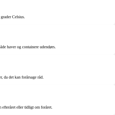
 grader Celsius.
i både haver og containere udendørs.
r, da det kan forårsage råd.
fteråret eller tidligt om foråret.