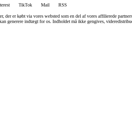
terest
TikTok
Mail
RSS
ter, der er købt via vores websted som en del af vores affilierede partne
 kan generere indtægt for os. Indholdet må ikke gengives, videredistribue