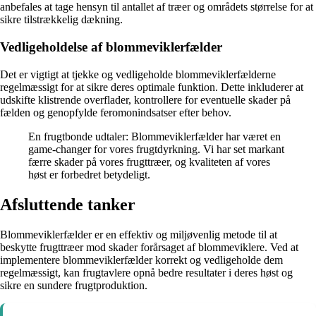
anbefales at tage hensyn til antallet af træer og områdets størrelse for at
sikre tilstrækkelig dækning.
Vedligeholdelse af blommeviklerfælder
Det er vigtigt at tjekke og vedligeholde blommeviklerfælderne
regelmæssigt for at sikre deres optimale funktion. Dette inkluderer at
udskifte klistrende overflader, kontrollere for eventuelle skader på
fælden og genopfylde feromonindsatser efter behov.
En frugtbonde udtaler: Blommeviklerfælder har været en
game-changer for vores frugtdyrkning. Vi har set markant
færre skader på vores frugttræer, og kvaliteten af vores
høst er forbedret betydeligt.
Afsluttende tanker
Blommeviklerfælder er en effektiv og miljøvenlig metode til at
beskytte frugttræer mod skader forårsaget af blommeviklere. Ved at
implementere blommeviklerfælder korrekt og vedligeholde dem
regelmæssigt, kan frugtavlere opnå bedre resultater i deres høst og
sikre en sundere frugtproduktion.