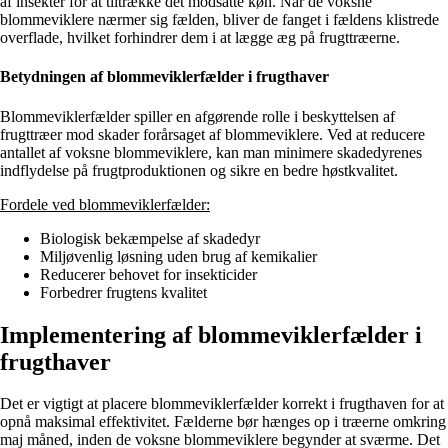
af insekter for at tiltrække det modsatte køn. Når de voksne
blommeviklere nærmer sig fælden, bliver de fanget i fældens klistrede
overflade, hvilket forhindrer dem i at lægge æg på frugttræerne.
Betydningen af blommeviklerfælder i frugthaver
Blommeviklerfælder spiller en afgørende rolle i beskyttelsen af
frugttræer mod skader forårsaget af blommeviklere. Ved at reducere
antallet af voksne blommeviklere, kan man minimere skadedyrenes
indflydelse på frugtproduktionen og sikre en bedre høstkvalitet.
Fordele ved blommeviklerfælder:
Biologisk bekæmpelse af skadedyr
Miljøvenlig løsning uden brug af kemikalier
Reducerer behovet for insekticider
Forbedrer frugtens kvalitet
Implementering af blommeviklerfælder i
frugthaver
Det er vigtigt at placere blommeviklerfælder korrekt i frugthaven for at
opnå maksimal effektivitet. Fælderne bør hænges op i træerne omkring
maj måned, inden de voksne blommeviklere begynder at sværme. Det