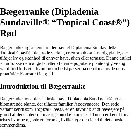
Bægerranke (Dipladenia
Sundaville® “Tropical Coast®”)
Rød
Bægerranke, også kendt under navnet Dipladenia Sundaville®
Tropical Coast® i den røde variant, er en smuk og farverig plante, der
tilføjer liv og skønhed til enhver have, altan eller terrasse. Denne artikel
vil udforske de mange facetter af denne populære plante og give dig
værdifuld indsigt i, hvordan du bedst passer på den for at nyde dens
pragtfulde blomster i lang tid.
Introduktion til Bægerranke
Bægerranke, med dets latinske navn Dipladenia Sundaville®, er en
blomstrende plante, der tilhører familien Apocynaceae. Den røde
variant kendt som Tropical Coast® er en favorit blandt haveejere på
grund af dens intense farve og smukke blomster. Planten er kendt for at
trives i varme og solrige forhold, hvilket gør den ideel til det danske
sommerklima.