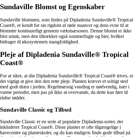
Sundaville Blomst og Egenskaber
Sundaville blomsten, som findes på Dipladenia Sundaville® Tropical
Coast®, er kendt for sin rigdom af røde nuancer og dens evne til at
blomstre kontinuerligt gennem vækstsæsonen. Denne blomst er ikke
blot smuk, men den tiltrækker også sommerfugle og bier, hvilket
bidrager til økosystemets mangfoldighed.
Pleje af Dipladenia Sundaville® Tropical
Coast®
For at sikre, at din Dipladenia Sundaville® Tropical Coast® trives, er
det vigtigt at give den den rette pleje. Planten kræver et solrigt sted
med godt dræn i jorden. Regelmæssig vanding er nødvendig, især i
varme perioder, men pas på ikke at overvande, da dette kan føre til
rådne rødder.
Sundaville Classic og Tilbud
Sundaville Classic er en serie af populære Dipladenia-sorter, der
inkluderer Tropical Coast®. Disse planter er ofte tilgængelige i
havecentre og planteskoler, og du kan muligvis finde gode tilbud på