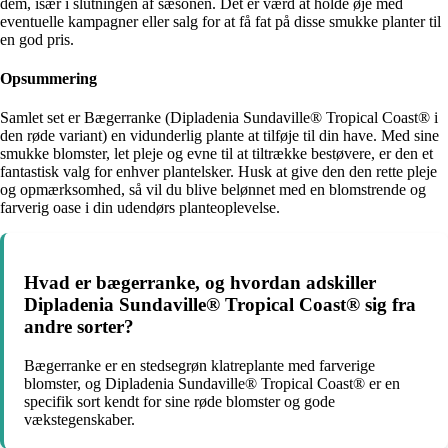
dem, især i slutningen af sæsonen. Det er værd at holde øje med
eventuelle kampagner eller salg for at få fat på disse smukke planter til
en god pris.
Opsummering
Samlet set er Bægerranke (Dipladenia Sundaville® Tropical Coast® i
den røde variant) en vidunderlig plante at tilføje til din have. Med sine
smukke blomster, let pleje og evne til at tiltrække bestøvere, er den et
fantastisk valg for enhver plantelsker. Husk at give den den rette pleje
og opmærksomhed, så vil du blive belønnet med en blomstrende og
farverig oase i din udendørs planteoplevelse.
Hvad er bægerranke, og hvordan adskiller
Dipladenia Sundaville® Tropical Coast® sig fra
andre sorter?
Bægerranke er en stedsegrøn klatreplante med farverige
blomster, og Dipladenia Sundaville® Tropical Coast® er en
specifik sort kendt for sine røde blomster og gode
vækstegenskaber.