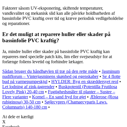
Faktorer såsom UV-eksponering, skiftende temperaturer,
vandkvalitet og mekanisk slid kan alle påvirke holdbarheden af
bassinfolie PVC kraftig over tid og kræve periodisk vedligeholdelse
og reparationer.
Er det muligt at reparere huller eller skader på
bassinfolie PVC kraftig?
Ja, mindre huller eller skader på bassinfolie PVC kraftig kan
repareres med specielle patch kits, lim eller svejseudstyr for at
forlænge foliens levetid og forhindre lækager.
Sådan bruger du håndhøvlen til træ på den rette måde
•
Jasminum
nudiflorum – Vinterjasminens skønhed og egenskaber
•
Se 4 flotte
bud på varmepumpeskjul
•
HYLDER: Byg en skræddersyet reol
•
Let lodning af zink-tagrender
•
Buskpotentil (Potentilla Frutilosa
Lovely Pink) 20-40 cm
•
Fugtighedsmåler til planter – Sustee –
Flere varianter
•
Kornel – En sand fryd for øjet
•
Æblerose (Rosa
rubiginosa) 30-50 cm
•
Søjlecypres (Chamaecyparis Laws.
Columnaris) 140-180 cm
•
At dele er kærligt
X
Facebook