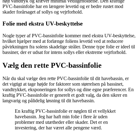
højt vandtryk og kræver minimal vedligeholdelse. Den kraftige
PVC-bassinfolie har en længere levetid og er bedre rustet mod
skader forårsaget af sollys og vejrforhold.
Folie med ekstra UV-beskyttelse
Nogle typer af PVC-bassinfolie kommer med ekstra UV-beskyttelse,
hvilket hjælper med at forlænge foliens levetid ved at reducere
påvirkningen fra solens skadelige stråler. Denne type folie er ideel til
bassiner, der er udsat for intens sollys eller ekstreme vejrforhold.
Vælg den rette PVC-bassinfolie
Når du skal vælge den rette PVC-bassinfolie til dit havebassin, er
det vigtigt at tage højde for faktorer som størrelsen på bassinet,
vandtrykket, eksponeringen for sollys og dine egne præferencer. En
kraftig PVC-bassinfolie er generelt et godt valg, da den sikrer en
langvarig og pålidelig løsning til dit havebassin.
En kraftig PVC-bassinfolie er nøglen til et vellykket
havebassin. Jeg har haft min folie i flere år uden
problemer med utætheder eller skader. Det er en
investering, der har været alle pengene værd.