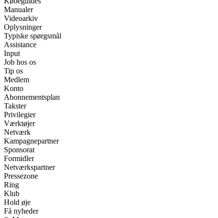
Købeguides
Manualer
Videoarkiv
Oplysninger
Typiske spørgsmål
Assistance
Input
Job hos os
Tip os
Medlem
Konto
Abonnementsplan
Takster
Privilegier
Værktøjer
Netværk
Kampagnepartner
Sponsorat
Formidler
Netværkspartner
Pressezone
Ring
Klub
Hold øje
Få nyheder