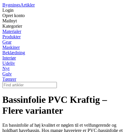
Bygnings
Artikler
Login
Opret konto
Mailnyt
Kategorier
Materialer
Produkter
Gear
Maskiner
Beklædning
Interiør
Udeliv
Nyt
Gulv
Tømrer
Bassinfolie PVC Kraftig –
Flere varianter
En bassinfolie af høj kvalitet er nøglen til et velfungerende og
holdbart havebassin. Hos mange haveejere er PVC-bassinfolie et