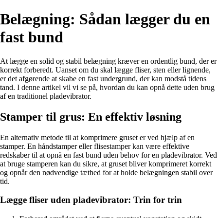
Belægning: Sådan lægger du en
fast bund
At lægge en solid og stabil belægning kræver en ordentlig bund, der er
korrekt forberedt. Uanset om du skal lægge fliser, sten eller lignende,
er det afgørende at skabe en fast undergrund, der kan modstå tidens
tand. I denne artikel vil vi se på, hvordan du kan opnå dette uden brug
af en traditionel pladevibrator.
Stamper til grus: En effektiv løsning
En alternativ metode til at komprimere gruset er ved hjælp af en
stamper. En håndstamper eller flisestamper kan være effektive
redskaber til at opnå en fast bund uden behov for en pladevibrator. Ved
at bruge stamperen kan du sikre, at gruset bliver komprimeret korrekt
og opnår den nødvendige tæthed for at holde belægningen stabil over
tid.
Lægge fliser uden pladevibrator: Trin for trin