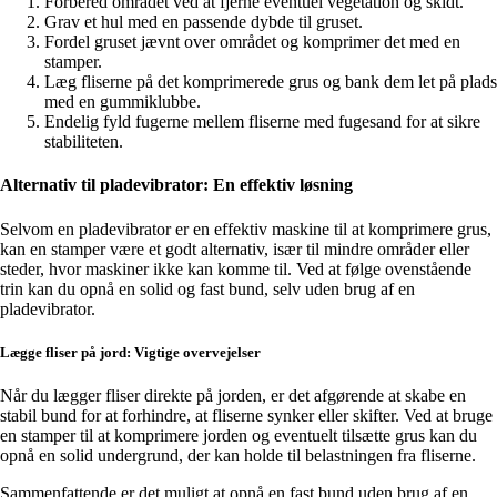
Forbered området ved at fjerne eventuel vegetation og skidt.
Grav et hul med en passende dybde til gruset.
Fordel gruset jævnt over området og komprimer det med en
stamper.
Læg fliserne på det komprimerede grus og bank dem let på plads
med en gummiklubbe.
Endelig fyld fugerne mellem fliserne med fugesand for at sikre
stabiliteten.
Alternativ til pladevibrator: En effektiv løsning
Selvom en pladevibrator er en effektiv maskine til at komprimere grus,
kan en stamper være et godt alternativ, især til mindre områder eller
steder, hvor maskiner ikke kan komme til. Ved at følge ovenstående
trin kan du opnå en solid og fast bund, selv uden brug af en
pladevibrator.
Lægge fliser på jord: Vigtige overvejelser
Når du lægger fliser direkte på jorden, er det afgørende at skabe en
stabil bund for at forhindre, at fliserne synker eller skifter. Ved at bruge
en stamper til at komprimere jorden og eventuelt tilsætte grus kan du
opnå en solid undergrund, der kan holde til belastningen fra fliserne.
Sammenfattende er det muligt at opnå en fast bund uden brug af en