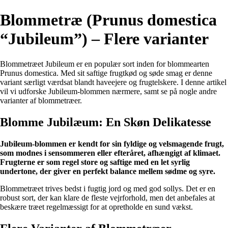
Blommetræ (Prunus domestica
“Jubileum”) – Flere varianter
Blommetræet Jubileum er en populær sort inden for blommearten
Prunus domestica. Med sit saftige frugtkød og søde smag er denne
variant særligt værdsat blandt haveejere og frugtelskere. I denne artikel
vil vi udforske Jubileum-blommen nærmere, samt se på nogle andre
varianter af blommetræer.
Blomme Jubilæum: En Skøn Delikatesse
Jubileum-blommen er kendt for sin fyldige og velsmagende frugt,
som modnes i sensommeren eller efteråret, afhængigt af klimaet.
Frugterne er som regel store og saftige med en let syrlig
undertone, der giver en perfekt balance mellem sødme og syre.
Blommetræet trives bedst i fugtig jord og med god sollys. Det er en
robust sort, der kan klare de fleste vejrforhold, men det anbefales at
beskære træet regelmæssigt for at opretholde en sund vækst.