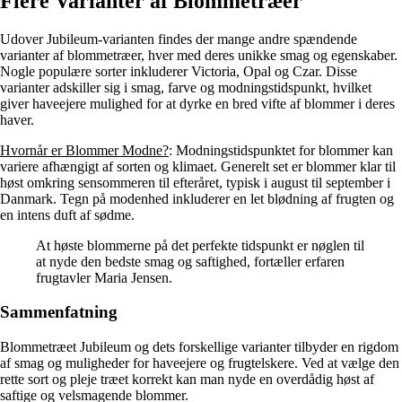
Flere Varianter af Blommetræer
Udover Jubileum-varianten findes der mange andre spændende
varianter af blommetræer, hver med deres unikke smag og egenskaber.
Nogle populære sorter inkluderer Victoria, Opal og Czar. Disse
varianter adskiller sig i smag, farve og modningstidspunkt, hvilket
giver haveejere mulighed for at dyrke en bred vifte af blommer i deres
haver.
Hvornår er Blommer Modne?
: Modningstidspunktet for blommer kan
variere afhængigt af sorten og klimaet. Generelt set er blommer klar til
høst omkring sensommeren til efteråret, typisk i august til september i
Danmark. Tegn på modenhed inkluderer en let blødning af frugten og
en intens duft af sødme.
At høste blommerne på det perfekte tidspunkt er nøglen til
at nyde den bedste smag og saftighed, fortæller erfaren
frugtavler Maria Jensen.
Sammenfatning
Blommetræet Jubileum og dets forskellige varianter tilbyder en rigdom
af smag og muligheder for haveejere og frugtelskere. Ved at vælge den
rette sort og pleje træet korrekt kan man nyde en overdådig høst af
saftige og velsmagende blommer.