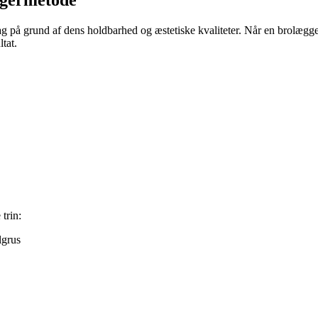
 på grund af dens holdbarhed og æstetiske kvaliteter. Når en brolægger
tat.
trin:
lgrus