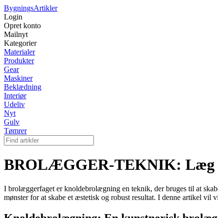
Bygnings
Artikler
Login
Opret konto
Mailnyt
Kategorier
Materialer
Produkter
Gear
Maskiner
Beklædning
Interiør
Udeliv
Nyt
Gulv
Tømrer
BROLÆGGER-TEKNIK: Læg en 
I brolæggerfaget er knoldebrolægning en teknik, der bruges til at skab
mønster for at skabe et æstetisk og robust resultat. I denne artikel v
Knoldebrolægning: En kunstnerisk brolæ