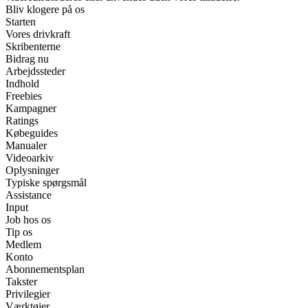
Bliv klogere på os
Starten
Vores drivkraft
Skribenterne
Bidrag nu
Arbejdssteder
Indhold
Freebies
Kampagner
Ratings
Købeguides
Manualer
Videoarkiv
Oplysninger
Typiske spørgsmål
Assistance
Input
Job hos os
Tip os
Medlem
Konto
Abonnementsplan
Takster
Privilegier
Værktøjer