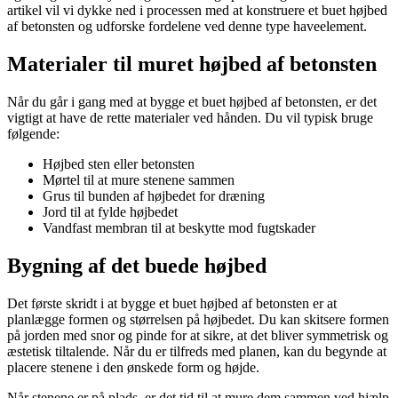
artikel vil vi dykke ned i processen med at konstruere et buet højbed
af betonsten og udforske fordelene ved denne type haveelement.
Materialer til muret højbed af betonsten
Når du går i gang med at bygge et buet højbed af betonsten, er det
vigtigt at have de rette materialer ved hånden. Du vil typisk bruge
følgende:
Højbed sten eller betonsten
Mørtel til at mure stenene sammen
Grus til bunden af højbedet for dræning
Jord til at fylde højbedet
Vandfast membran til at beskytte mod fugtskader
Bygning af det buede højbed
Det første skridt i at bygge et buet højbed af betonsten er at
planlægge formen og størrelsen på højbedet. Du kan skitsere formen
på jorden med snor og pinde for at sikre, at det bliver symmetrisk og
æstetisk tiltalende. Når du er tilfreds med planen, kan du begynde at
placere stenene i den ønskede form og højde.
Når stenene er på plads, er det tid til at mure dem sammen ved hjælp