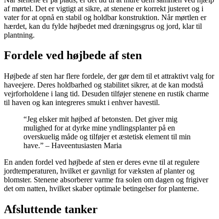
af mørtel. Det er vigtigt at sikre, at stenene er korrekt justeret og i
vater for at opnå en stabil og holdbar konstruktion. Når mørtlen er
hærdet, kan du fylde højbedet med dræningsgrus og jord, klar til
plantning.
Fordele ved højbede af sten
Højbede af sten har flere fordele, der gør dem til et attraktivt valg for
haveejere. Deres holdbarhed og stabilitet sikrer, at de kan modstå
vejrforholdene i lang tid. Desuden tilføjer stenene en rustik charme
til haven og kan integreres smukt i enhver havestil.
“Jeg elsker mit højbed af betonsten. Det giver mig
mulighed for at dyrke mine yndlingsplanter på en
overskuelig måde og tilføjer et æstetisk element til min
have.” – Haveentusiasten Maria
En anden fordel ved højbede af sten er deres evne til at regulere
jordtemperaturen, hvilket er gavnligt for væksten af planter og
blomster. Stenene absorberer varme fra solen om dagen og frigiver
det om natten, hvilket skaber optimale betingelser for planterne.
Afsluttende tanker