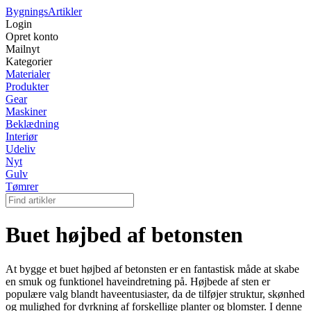
Bygnings
Artikler
Login
Opret konto
Mailnyt
Kategorier
Materialer
Produkter
Gear
Maskiner
Beklædning
Interiør
Udeliv
Nyt
Gulv
Tømrer
Buet højbed af betonsten
At bygge et buet højbed af betonsten er en fantastisk måde at skabe
en smuk og funktionel haveindretning på. Højbede af sten er
populære valg blandt haveentusiaster, da de tilføjer struktur, skønhed
og mulighed for dyrkning af forskellige planter og blomster. I denne