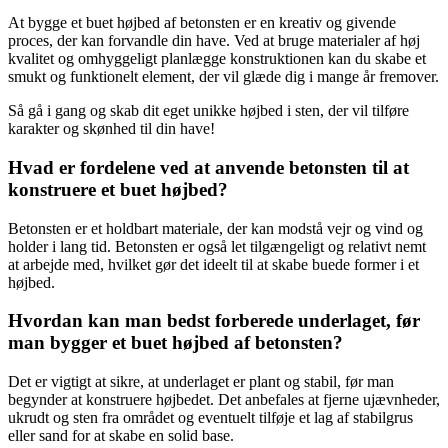
At bygge et buet højbed af betonsten er en kreativ og givende
proces, der kan forvandle din have. Ved at bruge materialer af høj
kvalitet og omhyggeligt planlægge konstruktionen kan du skabe et
smukt og funktionelt element, der vil glæde dig i mange år fremover.
Så gå i gang og skab dit eget unikke højbed i sten, der vil tilføre
karakter og skønhed til din have!
Hvad er fordelene ved at anvende betonsten til at
konstruere et buet højbed?
Betonsten er et holdbart materiale, der kan modstå vejr og vind og
holder i lang tid. Betonsten er også let tilgængeligt og relativt nemt
at arbejde med, hvilket gør det ideelt til at skabe buede former i et
højbed.
Hvordan kan man bedst forberede underlaget, før
man bygger et buet højbed af betonsten?
Det er vigtigt at sikre, at underlaget er plant og stabil, før man
begynder at konstruere højbedet. Det anbefales at fjerne ujævnheder,
ukrudt og sten fra området og eventuelt tilføje et lag af stabilgrus
eller sand for at skabe en solid base.