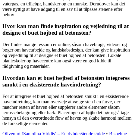
vaterpas, en trillebør, handsker og en murske. Derudover kan det
være nyttigt at have adgang til en sav til at tilpasse stenene efter
behov.
Hvor kan man finde inspiration og vejledning til at
designe et buet højbed af betonsten?
Der findes mange ressourcer online, såsom haveblogs, videoer og
bøger om havearbejde og landskabsdesign, der kan give inspiration
og vejledning til at designe et buet højbed af betonsten. Lokale
planteskoler og havecentre kan også være en god kilde til
rådgivning og materialer.
Hvordan kan et buet højbed af betonsten integreres
smukt i en eksisterende haveindretning?
For at integrere et buet højbed af betonsten smukt i en eksisterende
haveindretning, kan man overveje at vælge sten i en farve, der
matcher resten af haven eller supplerer andre elementer såsom
terrassebelægning eller hæk. Placeringen af højbedet bør også tage
hensyn til den overordnede flow af haven og skabe harmoni mellem
de forskellige elementer.
Olivenurt (Santolina Viridis) – En dybdegående guide
•
Bispehue