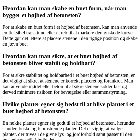
Hvordan kan man skabe en buet form, når man
bygger et højbed af betonsten?
For at skabe en buet form i et højbed af betonsten, kan man anvende
en fleksibel træskinne eller et reb til at markere den ønskede kurve.
Dette gør det lettere at placere stenene i den rigtige position og skabe
en jævn bue.
Hvordan kan man sikre, at et buet højbed af
betonsten bliver stabilt og holdbart?
For at sikre stabilitet og holdbarhed i et buet højbed af betonsten, er
det vigtigt at sikre, at stenene er korrekt placeret og forankret. Man
kan anvende mørtel eller beton til at sikre stenene sidder fast og
derved minimere risikoen for bevægelse eller sammenstyrtning.
Hvilke planter egner sig bedst til at blive plantet i et
buet højbed af betonsten?
En række planter egner sig godt til et højbed af betonsten, herunder
stauder, buske og blomstrende planter. Det er vigtigt at vælge
planter, der trives i de givne lys- og jordforhold samt passer til den
ønskede æstetik i højbedet.