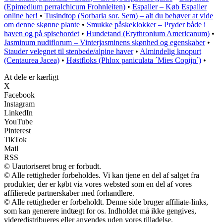
(Epimedium perralchicum Frohnleiten)
•
Espalier – Køb Espalier
online her!
•
Tusindtop (Sorbaria sor. Sem) – alt du behøver at vide
om denne skønne plante
•
Smukke påskeklokker – Pryder både i
haven og på spisebordet
•
Hundetand (Erythronium Americanum)
•
Jasminum nudiflorum – Vinterjasminens skønhed og egenskaber
•
Stauder velegnet til stenbede/alpine haver
•
Almindelig knopurt
(Centaurea Jacea)
•
Høstfloks (Phlox paniculata ´Mies Copijn´)
•
At dele er kærligt
X
Facebook
Instagram
LinkedIn
YouTube
Pinterest
TikTok
Mail
RSS
© Uautoriseret brug er forbudt.
© Alle rettigheder forbeholdes. Vi kan tjene en del af salget fra
produkter, der er købt via vores websted som en del af vores
affilierede partnerskaber med forhandlere.
© Alle rettigheder er forbeholdt. Denne side bruger affiliate-links,
som kan generere indtægt for os. Indholdet må ikke gengives,
videredistribueres eller anvendes uden vores tilladelse.