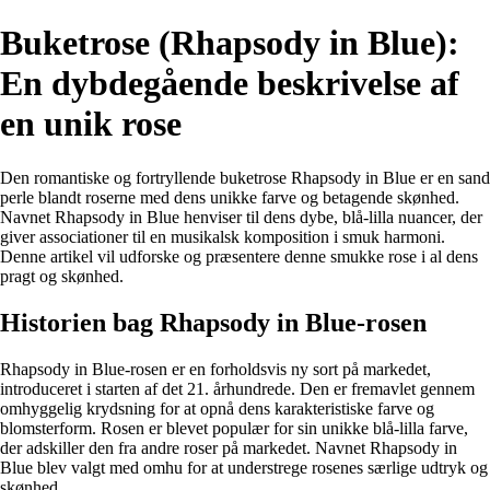
Buketrose (Rhapsody in Blue):
En dybdegående beskrivelse af
en unik rose
Den romantiske og fortryllende buketrose Rhapsody in Blue er en sand
perle blandt roserne med dens unikke farve og betagende skønhed.
Navnet Rhapsody in Blue henviser til dens dybe, blå-lilla nuancer, der
giver associationer til en musikalsk komposition i smuk harmoni.
Denne artikel vil udforske og præsentere denne smukke rose i al dens
pragt og skønhed.
Historien bag Rhapsody in Blue-rosen
Rhapsody in Blue-rosen er en forholdsvis ny sort på markedet,
introduceret i starten af det 21. århundrede. Den er fremavlet gennem
omhyggelig krydsning for at opnå dens karakteristiske farve og
blomsterform. Rosen er blevet populær for sin unikke blå-lilla farve,
der adskiller den fra andre roser på markedet. Navnet Rhapsody in
Blue blev valgt med omhu for at understrege rosenes særlige udtryk og
skønhed.