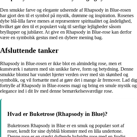
Den smukke farve og elegante udseende af Rhapsody in Blue-rosen
har gjort den til et symbol på mystik, drømme og inspiration. Rosenes
dybe blå-lilla farve menes at repræsentere spiritualitet og åndelighed,
hvilket gør den til et populært valg til særlige lejligheder såsom
bryllupper og jubilæer. At give en Rhapsody in Blue-rose kan derfor
være en symbolsk gestus med en dybere mening bag.
Afsluttende tanker
Rhapsody in Blue-rosen er ikke blot en almindelig rose, men et
kunstværk i naturen med sin unikke farve, form og betydning. Denne
smukke blomst har vundet hjerter verden over med sin skønhed og
symbolik, og vil fortsætte med at gøre det i mange år fremover. Lad dig
fortrylle af Rhapsody in Blue-rosens magi og bring en smule mystik og
elegance ind i dit liv med denne bemærkelsesværdige rose.
Hvad er Buketrose (Rhapsody in Blue)?
Buketrosen Rhapsody in Blue er en smuk og populær sort af
roser, kendt for sine dybblå blomster med en lilla undertone.
Denne rose er en stærkt duftende hybridte rose med en frodig