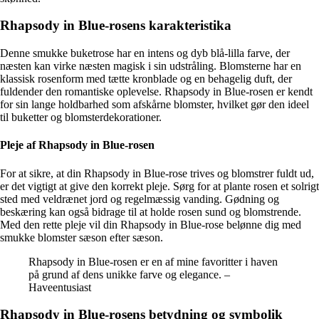
Rhapsody in Blue-rosens karakteristika
Denne smukke buketrose har en intens og dyb blå-lilla farve, der
næsten kan virke næsten magisk i sin udstråling. Blomsterne har en
klassisk rosenform med tætte kronblade og en behagelig duft, der
fuldender den romantiske oplevelse. Rhapsody in Blue-rosen er kendt
for sin lange holdbarhed som afskårne blomster, hvilket gør den ideel
til buketter og blomsterdekorationer.
Pleje af Rhapsody in Blue-rosen
For at sikre, at din Rhapsody in Blue-rose trives og blomstrer fuldt ud,
er det vigtigt at give den korrekt pleje. Sørg for at plante rosen et solrigt
sted med veldrænet jord og regelmæssig vanding. Gødning og
beskæring kan også bidrage til at holde rosen sund og blomstrende.
Med den rette pleje vil din Rhapsody in Blue-rose belønne dig med
smukke blomster sæson efter sæson.
Rhapsody in Blue-rosen er en af mine favoritter i haven
på grund af dens unikke farve og elegance. –
Haveentusiast
Rhapsody in Blue-rosens betydning og symbolik