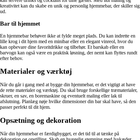
kan servere drinks og cocktails for dine gæster. Med lidt maling og
kreativitet kan du skabe en unik og personlig hjemmebar, der skiller sig
ud.
Bar til hjemmet
En hjemmebar behøver ikke at fylde meget plads. Du kan indrette en
lille krog i dit hjem med en minibar eller en elegant vinreol, hvor du
kan opbevare dine favoritdrikke og tilbehør. Et barskab eller en
barvogn kan også være en praktisk løsning, der nemt kan flyttes rundt
efter behov.
Materialer og værktøj
Når du går i gang med at bygge din hjemmebar, er det vigtigt at have
de rette materialer og værktøj. Du skal bruge forskellige træmaterialer,
skruer, en sav, en boremaskine og eventuelt maling eller lak til
afslutning. Planlæg nøje hvilke dimensioner din bar skal have, så den
passer perfekt til dit hjem.
Opsætning og dekoration
Når din hjemmebar er færdigbygget, er det tid til at tænke på
dekoration og opstilling. Skab en hyggelig stemning med lyskæder,