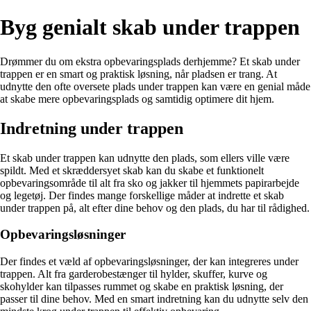
Byg genialt skab under trappen
Drømmer du om ekstra opbevaringsplads derhjemme? Et skab under
trappen er en smart og praktisk løsning, når pladsen er trang. At
udnytte den ofte oversete plads under trappen kan være en genial måde
at skabe mere opbevaringsplads og samtidig optimere dit hjem.
Indretning under trappen
Et skab under trappen kan udnytte den plads, som ellers ville være
spildt. Med et skræddersyet skab kan du skabe et funktionelt
opbevaringsområde til alt fra sko og jakker til hjemmets papirarbejde
og legetøj. Der findes mange forskellige måder at indrette et skab
under trappen på, alt efter dine behov og den plads, du har til rådighed.
Opbevaringsløsninger
Der findes et væld af opbevaringsløsninger, der kan integreres under
trappen. Alt fra garderobestænger til hylder, skuffer, kurve og
skohylder kan tilpasses rummet og skabe en praktisk løsning, der
passer til dine behov. Med en smart indretning kan du udnytte selv den