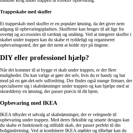
mindste krog under trappen til effektiv opbevaring.
Trappeskabe med skuffer
Et trappeskab med skuffer er en populær løsning, da det giver nem
adgang til opbevaringspladsen. Skufferne kan bruges til alt lige fra
overtøj og accessories til værktøj og småting. Ved at integrere skuffer i
skabet under trappen kan du skabe et ryddeligt og organiseret
opbevaringssted, der gør det nemt at holde styr på tingene.
DIY eller professionel hjælp?
Når det kommer til at bygge et skab under trappen, er der flere
muligheder. Du kan vælge at gøre det selv, hvis du er handy og har
mod på en gør-det-selv udfordring. Der findes også mange firmaer, der
specialiserer sig i skabsløsninger under trappen og kan hjælpe med at
skræddersy en løsning, der passer præcis til dit hjem.
Opbevaring med IKEA
IKEA tilbyder et udvalg af skabsløsninger, der er velegnede til
opbevaring under trappen. Med deres fleksible og smarte designs kan
du skabe et funktionelt og stilfuldt skab, der passer perfekt til din
boligindretning. Ved at kombinere IKEA-møbler og tilbehør kan du