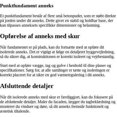
Punktfundament anneks
Et punktfundament består af flere små betonpuder, som er støbt direkte
på jorden under dit anneks. Dette giver en stabil og holdbar base, der
kan tilpasses anneksets specifikke dimensioner og belastning.
Opførelse af anneks med skur
Når fundamentet er på plads, kan du fortsætte med at opføre dit
isolerede anneks. Det er vigtigt at følge en detaljeret byggevejledning,
så du sikrer dig, at konstruktionen er korrekt isoleret og vejrbestandig.
Start med at opføre vægge, tag og gulve i henhold til dine planer og
specifikationer. Sørg for, at alle samlinger er tætte og isoleringen er
korrekt placeret for at sikre en god varmeregulering i dit anneks.
Afsluttende detaljer
Når dit isolerede anneks med skur er færdiggjort, kan du fokusere på
de afsluttende detaljer. Maler du facaden, lægger du tagbeklædning og
monterer du vinduer og døre, så dit anneks fremstår funktionelt og
æstetisk tiltalende.