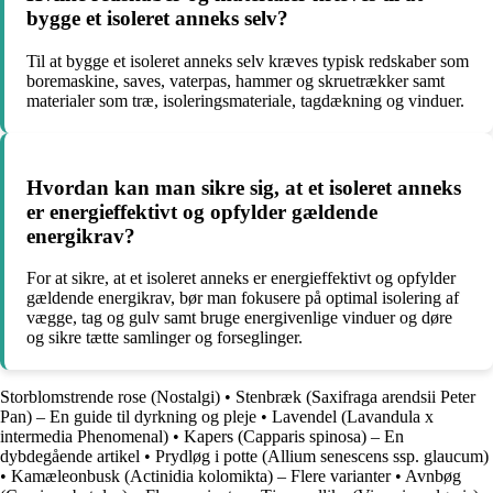
bygge et isoleret anneks selv?
Til at bygge et isoleret anneks selv kræves typisk redskaber som
boremaskine, saves, vaterpas, hammer og skruetrækker samt
materialer som træ, isoleringsmateriale, tagdækning og vinduer.
Hvordan kan man sikre sig, at et isoleret anneks
er energieffektivt og opfylder gældende
energikrav?
For at sikre, at et isoleret anneks er energieffektivt og opfylder
gældende energikrav, bør man fokusere på optimal isolering af
vægge, tag og gulv samt bruge energivenlige vinduer og døre
og sikre tætte samlinger og forseglinger.
Storblomstrende rose (Nostalgi)
•
Stenbræk (Saxifraga arendsii Peter
Pan) – En guide til dyrkning og pleje
•
Lavendel (Lavandula x
intermedia Phenomenal)
•
Kapers (Capparis spinosa) – En
dybdegående artikel
•
Prydløg i potte (Allium senescens ssp. glaucum)
•
Kamæleonbusk (Actinidia kolomikta) – Flere varianter
•
Avnbøg