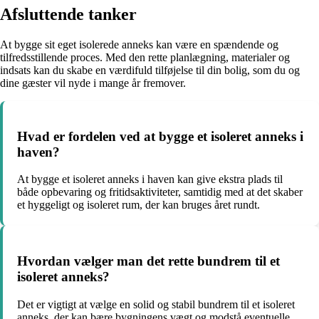
Afsluttende tanker
At bygge sit eget isolerede anneks kan være en spændende og
tilfredsstillende proces. Med den rette planlægning, materialer og
indsats kan du skabe en værdifuld tilføjelse til din bolig, som du og
dine gæster vil nyde i mange år fremover.
Hvad er fordelen ved at bygge et isoleret anneks i
haven?
At bygge et isoleret anneks i haven kan give ekstra plads til
både opbevaring og fritidsaktiviteter, samtidig med at det skaber
et hyggeligt og isoleret rum, der kan bruges året rundt.
Hvordan vælger man det rette bundrem til et
isoleret anneks?
Det er vigtigt at vælge en solid og stabil bundrem til et isoleret
anneks, der kan bære bygningens vægt og modstå eventuelle