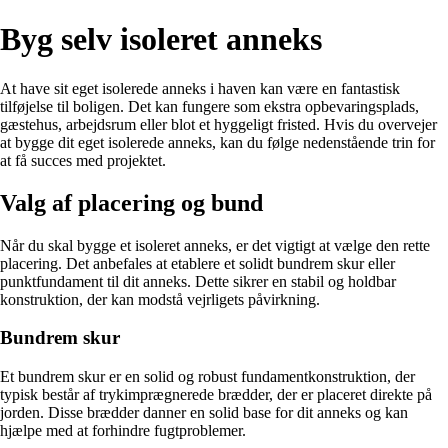
Byg selv isoleret anneks
At have sit eget isolerede anneks i haven kan være en fantastisk
tilføjelse til boligen. Det kan fungere som ekstra opbevaringsplads,
gæstehus, arbejdsrum eller blot et hyggeligt fristed. Hvis du overvejer
at bygge dit eget isolerede anneks, kan du følge nedenstående trin for
at få succes med projektet.
Valg af placering og bund
Når du skal bygge et isoleret anneks, er det vigtigt at vælge den rette
placering. Det anbefales at etablere et solidt bundrem skur eller
punktfundament til dit anneks. Dette sikrer en stabil og holdbar
konstruktion, der kan modstå vejrligets påvirkning.
Bundrem skur
Et bundrem skur er en solid og robust fundamentkonstruktion, der
typisk består af trykimprægnerede brædder, der er placeret direkte på
jorden. Disse brædder danner en solid base for dit anneks og kan
hjælpe med at forhindre fugtproblemer.