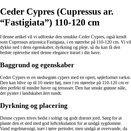
Ceder Cypres (Cupressus ar.
“Fastigiata”) 110-120 cm
I denne artikel vil vi udforske den smukke Ceder Cypres, også kendt
som Cupressus arizonica Fastigiata, i en størrelse på 110-120 cm. Vi vil
dykke ned i dens egenskaber, dyrkning og pleje, så du kan få den
bedste oplevelse med denne elegance træart i din have.
Baggrund og egenskaber
Ceder Cypres er en stedsegrøn cypres med en opret, søjleformet vækst.
Den kan blive op til 10 meter høj, men i en størrelse på 110-120 cm er
den perfekt til mindre haver og terrasser. Den har smukt grønne nåle,
der pynter i landskabet året rundt.
Dyrkning og placering
Denne cypres trives bedst i solrigt og godt drænet jord. Sørg for at
plante den et sted med god luftcirkulation for at undgå sygdomme.
Vand regelmæssigt, især i tørre perioder, men undgå at overvande, da