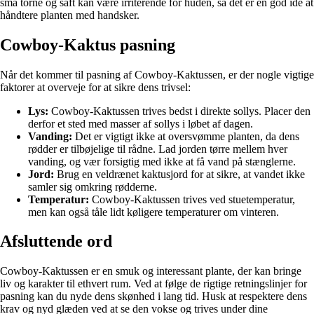
små torne og saft kan være irriterende for huden, så det er en god idé at
håndtere planten med handsker.
Cowboy-Kaktus pasning
Når det kommer til pasning af Cowboy-Kaktussen, er der nogle vigtige
faktorer at overveje for at sikre dens trivsel:
Lys:
Cowboy-Kaktussen trives bedst i direkte sollys. Placer den
derfor et sted med masser af sollys i løbet af dagen.
Vanding:
Det er vigtigt ikke at oversvømme planten, da dens
rødder er tilbøjelige til rådne. Lad jorden tørre mellem hver
vanding, og vær forsigtig med ikke at få vand på stænglerne.
Jord:
Brug en veldrænet kaktusjord for at sikre, at vandet ikke
samler sig omkring rødderne.
Temperatur:
Cowboy-Kaktussen trives ved stuetemperatur,
men kan også tåle lidt køligere temperaturer om vinteren.
Afsluttende ord
Cowboy-Kaktussen er en smuk og interessant plante, der kan bringe
liv og karakter til ethvert rum. Ved at følge de rigtige retningslinjer for
pasning kan du nyde dens skønhed i lang tid. Husk at respektere dens
krav og nyd glæden ved at se den vokse og trives under dine