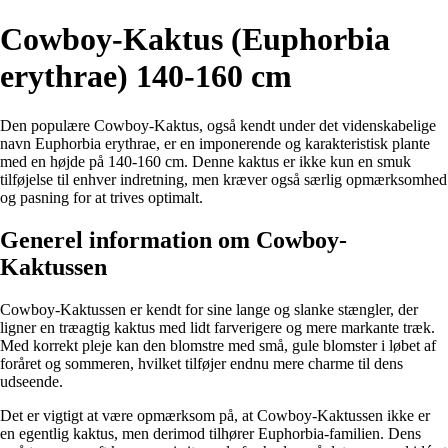
Cowboy-Kaktus (Euphorbia
erythrae) 140-160 cm
Den populære Cowboy-Kaktus, også kendt under det videnskabelige
navn Euphorbia erythrae, er en imponerende og karakteristisk plante
med en højde på 140-160 cm. Denne kaktus er ikke kun en smuk
tilføjelse til enhver indretning, men kræver også særlig opmærksomhed
og pasning for at trives optimalt.
Generel information om Cowboy-
Kaktussen
Cowboy-Kaktussen er kendt for sine lange og slanke stængler, der
ligner en træagtig kaktus med lidt farverigere og mere markante træk.
Med korrekt pleje kan den blomstre med små, gule blomster i løbet af
foråret og sommeren, hvilket tilføjer endnu mere charme til dens
udseende.
Det er vigtigt at være opmærksom på, at Cowboy-Kaktussen ikke er
en egentlig kaktus, men derimod tilhører Euphorbia-familien. Dens