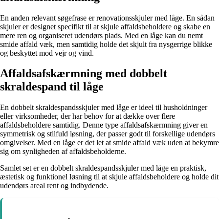
En anden relevant søgefrase er renovationsskjuler med låge. En sådan
skjuler er designet specifikt til at skjule affaldsbeholdere og skabe en
mere ren og organiseret udendørs plads. Med en låge kan du nemt
smide affald væk, men samtidig holde det skjult fra nysgerrige blikke
og beskyttet mod vejr og vind.
Affaldsafskærmning med dobbelt
skraldespand til låge
En dobbelt skraldespandsskjuler med låge er ideel til husholdninger
eller virksomheder, der har behov for at dække over flere
affaldsbeholdere samtidig. Denne type affaldsafskærmning giver en
symmetrisk og stilfuld løsning, der passer godt til forskellige udendørs
omgivelser. Med en låge er det let at smide affald væk uden at bekymre
sig om synligheden af affaldsbeholderne.
Samlet set er en dobbelt skraldespandsskjuler med låge en praktisk,
æstetisk og funktionel løsning til at skjule affaldsbeholdere og holde dit
udendørs areal rent og indbydende.