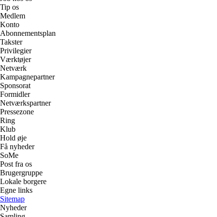
Tip os
Medlem
Konto
Abonnementsplan
Takster
Privilegier
Værktøjer
Netværk
Kampagnepartner
Sponsorat
Formidler
Netværkspartner
Pressezone
Ring
Klub
Hold øje
Få nyheder
SoMe
Post fra os
Brugergruppe
Lokale borgere
Egne links
Sitemap
Nyheder
Samling