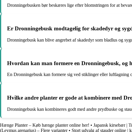
Dronningebusken bør beskæres lige efter blomstringen for at bevar
Er Dronningebusk modtagelig for skadedyr og sy
Dronningebusk kan blive angrebet af skadedyr som bladlus og syg
Hvordan kan man formere en Dronningebusk, og hvo
En Dronningebusk kan formere sig ved stiklinger eller luftlagning 
Hvilke andre planter er gode at kombinere med Dro
Dronningebusk kan kombineres godt med andre prydbuske og stauder, 
Hænge Planter – Køb hænge planter online her!
•
Japansk kirsebær | 
(Leymus arenarius) – Flere varianter
•
Stort udvalg af stauder online | k