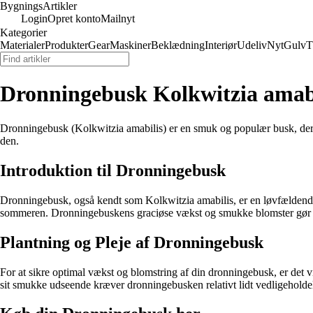
Bygnings
Artikler
Login
Opret konto
Mailnyt
Kategorier
Materialer
Produkter
Gear
Maskiner
Beklædning
Interiør
Udeliv
Nyt
Gulv
T
Dronningebusk Kolkwitzia amabi
Dronningebusk (Kolkwitzia amabilis) er en smuk og populær busk, de
den.
Introduktion til Dronningebusk
Dronningebusk, også kendt som Kolkwitzia amabilis, er en løvfældende b
sommeren. Dronningebuskens graciøse vækst og smukke blomster gør de
Plantning og Pleje af Dronningebusk
For at sikre optimal vækst og blomstring af din dronningebusk, er det v
sit smukke udseende kræver dronningebusken relativt lidt vedligeholdelse