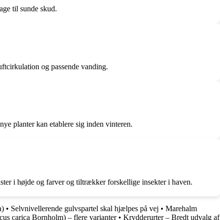
ge til sunde skud.
ftcirkulation og passende vanding.
ye planter kan etablere sig inden vinteren.
 i højde og farver og tiltrækker forskellige insekter i haven.
a)
•
Selvnivellerende gulvspartel skal hjælpes på vej
•
Marehalm
cus carica Bornholm) – flere varianter
•
Krydderurter – Bredt udvalg af