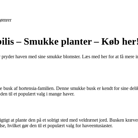
ømrer
lis – Smukke planter – Køb her
r pryder haven med sine smukke blomster. Læs med her for at få mere
usk af hortensia-familien. Denne smukke busk er kendt for sine delikat
n til et populært valg i mange haver.
igtigt at plante den på et solrigt sted med veldrænet jord. Busken kræve
, hvilket gør den til et populært valg for haveentusiaster.