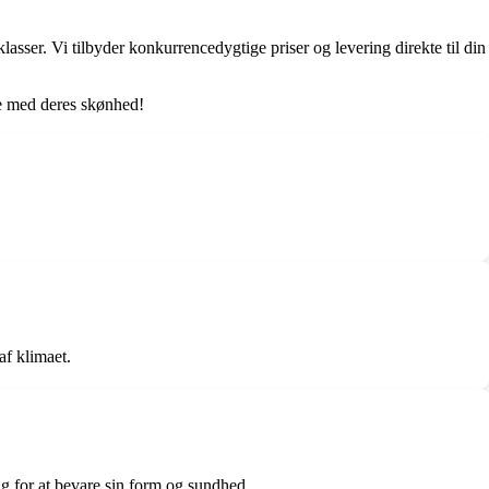
lasser. Vi tilbyder konkurrencedygtige priser og levering direkte til din
le med deres skønhed!
f klimaet.
g for at bevare sin form og sundhed.