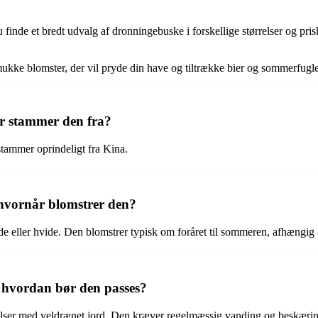
inde et bredt udvalg af dronningebuske i forskellige størrelser og prisk
mukke blomster, der vil pryde din have og tiltrække bier og sommerfug
r stammer den fra?
tammer oprindeligt fra Kina.
hvornår blomstrer den?
eller hvide. Den blomstrer typisk om foråret til sommeren, afhængig a
 hvordan bør den passes?
velser med veldrænet jord. Den kræver regelmæssig vanding og beskærin