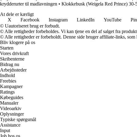
krydderurter til madlavningen
•
Klokkebusk (Weigela Red Prince) 30
At dele er kærligt
X
Facebook
Instagram
LinkedIn
YouTube
Pin
© Uautoriseret brug er forbudt.
© Alle rettigheder forbeholdes. Vi kan tjene en del af salget fra produk
© Alle rettigheder er forbeholdt. Denne side bruger affiliate-links, som
Bliv klogere på os
Starten
Vores drivkraft
Skribenterne
Bidrag nu
Arbejdssteder
Indhold
Freebies
Kampagner
Ratings
Købeguides
Manualer
Videoarkiv
Oplysninger
Typiske spørgsmål
Assistance
Input
Job hos os