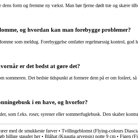
e dens form og fremme ny vækst. Man bør fjerne dødt træ og skære tilba
gdomme, og hvordan kan man forebygge problemer?
domme som meldug. Forebyggelse omfatter regelmæssig kontrol, god lu
rnår er det bedst at gøre det?
om sommeren. Det bedste tidspunkt at formere dem på er om foråret, så n
nningebusk i en have, og hvorfor?
som f.eks. roser, syrener eller sommerfuglebusk. Den skaber kontraster
Træer med de smukkeste farver
•
Tvillingeblomst (Flying-colours Diasci
øb billige stauder her
•
Blåhat (Knautia arvensis) potte 9 cm
•
Figen (Fi