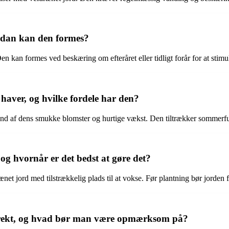
rdan kan den formes?
 kan formes ved beskæring om efteråret eller tidligt forår for at stimu
aver, og hvilke fordele har den?
nd af dens smukke blomster og hurtige vækst. Den tiltrækker sommerfug
g hvornår er det bedst at gøre det?
rænet jord med tilstrækkelig plads til at vokse. Før plantning bør jorde
rekt, og hvad bør man være opmærksom på?