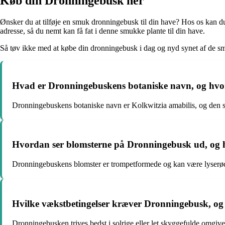
Køb din Dronningebusk her
Ønsker du at tilføje en smuk dronningebusk til din have? Hos os kan du f
adresse, så du nemt kan få fat i denne smukke plante til din have.
Så tøv ikke med at købe din dronningebusk i dag og nyd synet af de s
Hvad er Dronningebuskens botaniske navn, og hvo
Dronningebuskens botaniske navn er Kolkwitzia amabilis, og den s
Hvordan ser blomsterne på Dronningebusk ud, og 
Dronningebuskens blomster er trompetformede og kan være lyserøde 
Hvilke vækstbetingelser kræver Dronningebusk, og
Dronningebusken trives bedst i solrige eller let skyggefulde omgi