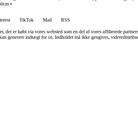
-50cm
•
terest
TikTok
Mail
RSS
ter, der er købt via vores websted som en del af vores affilierede partne
 kan generere indtægt for os. Indholdet må ikke gengives, videredistribue