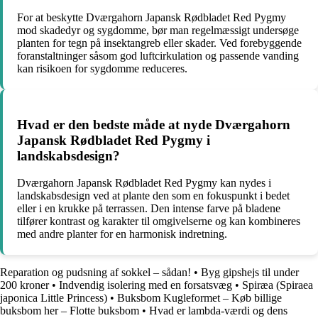
For at beskytte Dværgahorn Japansk Rødbladet Red Pygmy
mod skadedyr og sygdomme, bør man regelmæssigt undersøge
planten for tegn på insektangreb eller skader. Ved forebyggende
foranstaltninger såsom god luftcirkulation og passende vanding
kan risikoen for sygdomme reduceres.
Hvad er den bedste måde at nyde Dværgahorn
Japansk Rødbladet Red Pygmy i
landskabsdesign?
Dværgahorn Japansk Rødbladet Red Pygmy kan nydes i
landskabsdesign ved at plante den som en fokuspunkt i bedet
eller i en krukke på terrassen. Den intense farve på bladene
tilfører kontrast og karakter til omgivelserne og kan kombineres
med andre planter for en harmonisk indretning.
Reparation og pudsning af sokkel – sådan!
•
Byg gipshejs til under
200 kroner
•
Indvendig isolering med en forsatsvæg
•
Spiræa (Spiraea
japonica Little Princess)
•
Buksbom Kugleformet – Køb billige
buksbom her – Flotte buksbom
•
Hvad er lambda-værdi og dens