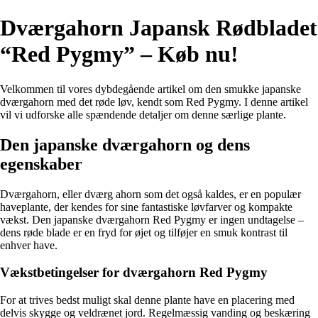
Dværgahorn Japansk Rødbladet
“Red Pygmy” – Køb nu!
Velkommen til vores dybdegående artikel om den smukke japanske
dværgahorn med det røde løv, kendt som Red Pygmy. I denne artikel
vil vi udforske alle spændende detaljer om denne særlige plante.
Den japanske dværgahorn og dens
egenskaber
Dværgahorn, eller dværg ahorn som det også kaldes, er en populær
haveplante, der kendes for sine fantastiske løvfarver og kompakte
vækst. Den japanske dværgahorn Red Pygmy er ingen undtagelse –
dens røde blade er en fryd for øjet og tilføjer en smuk kontrast til
enhver have.
Vækstbetingelser for dværgahorn Red Pygmy
For at trives bedst muligt skal denne plante have en placering med
delvis skygge og veldrænet jord. Regelmæssig vanding og beskæring