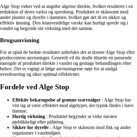
Alge Stop virker ved at angribe algerne direkte, hvilket resulterer i en
reduktion af deres vækst og spredning. Produktet er skånsomt mod
andre planter og dyreliv i dammen, hvilket gør det til en sikker og
effektiv løsning. Den letanvendelige væske kan hurtigt sprede sig i
vandet og begynde sin virkning med det samme.
Brugsanvisning
For at opnå de bedste resultater anbefales det at dosere Alge Stop efter
producentens anvisninger. Generelt vil du skulle tilsætte en passende
mængde af produktet direkte i vandet og gentage behandlingen efter
behov. Det er vigtigt at følge anvisningerne nøje for at undgå
overdosering og sikre optimal effektivitet.
Fordele ved Alge Stop
Effektiv bekæmpelse af grønne svævealger
: Alge Stop har
vist sig at være effektivt mod algetyper, der typisk findes i have
damme.
Hurtig virkning
: Produktet begynder at virke næsten
øjeblikkeligt efter påføring.
Sikker for dyreliv
: Alge Stop er skånsom mod fisk og andre
organismer i vandmiljøet.