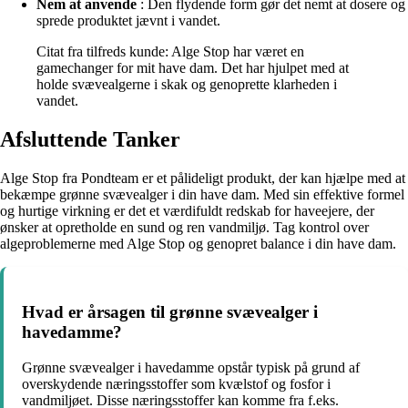
Nem at anvende
: Den flydende form gør det nemt at dosere og
sprede produktet jævnt i vandet.
Citat fra tilfreds kunde: Alge Stop har været en
gamechanger for mit have dam. Det har hjulpet med at
holde svævealgerne i skak og genoprette klarheden i
vandet.
Afsluttende Tanker
Alge Stop fra Pondteam er et pålideligt produkt, der kan hjælpe med at
bekæmpe grønne svævealger i din have dam. Med sin effektive formel
og hurtige virkning er det et værdifuldt redskab for haveejere, der
ønsker at opretholde en sund og ren vandmiljø. Tag kontrol over
algeproblemerne med Alge Stop og genopret balance i din have dam.
Hvad er årsagen til grønne svævealger i
havedamme?
Grønne svævealger i havedamme opstår typisk på grund af
overskydende næringsstoffer som kvælstof og fosfor i
vandmiljøet. Disse næringsstoffer kan komme fra f.eks.