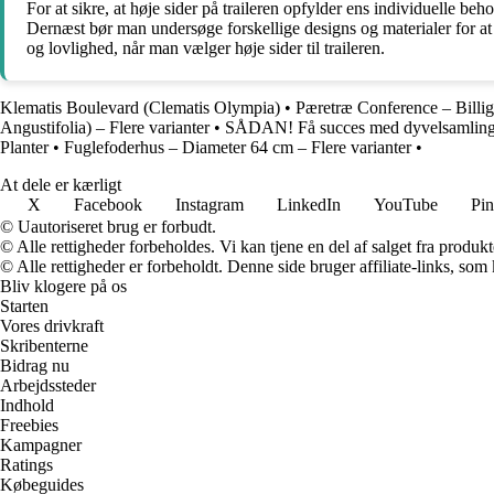
For at sikre, at høje sider på traileren opfylder ens individuelle b
Dernæst bør man undersøge forskellige designs og materialer for at fi
og lovlighed, når man vælger høje sider til traileren.
Klematis Boulevard (Clematis Olympia)
•
Pæretræ Conference – Billige
Angustifolia) – Flere varianter
•
SÅDAN! Få succes med dyvelsamling
Planter
•
Fuglefoderhus – Diameter 64 cm – Flere varianter
•
At dele er kærligt
X
Facebook
Instagram
LinkedIn
YouTube
Pin
© Uautoriseret brug er forbudt.
© Alle rettigheder forbeholdes. Vi kan tjene en del af salget fra produk
© Alle rettigheder er forbeholdt. Denne side bruger affiliate-links, som
Bliv klogere på os
Starten
Vores drivkraft
Skribenterne
Bidrag nu
Arbejdssteder
Indhold
Freebies
Kampagner
Ratings
Købeguides