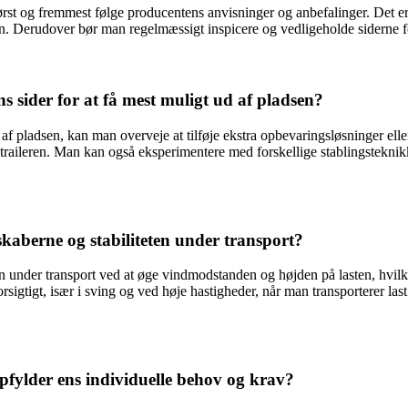
an først og fremmest følge producentens anvisninger og anbefalinger. Det 
ileren. Derudover bør man regelmæssigt inspicere og vedligeholde siderne fo
 sider for at få mest muligt ud af pladsen?
 af pladsen, kan man overveje at tilføje ekstra opbevaringsløsninger ell
raileren. Man kan også eksperimentere med forskellige stablingsteknikke
skaberne og stabiliteten under transport?
en under transport ved at øge vindmodstanden og højden på lasten, hvilk
orsigtigt, især i sving og ved høje hastigheder, når man transporterer
pfylder ens individuelle behov og krav?