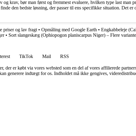
ehov og krav, bør man først og fremmest evaluere, hvilken type last man 
nde den bedste løsning, der passer til ens specifikke situation. Det er og
 priser og lav fragt
•
Opmåling med Google Earth
•
Engkabbeleje (Calt
er
•
Sort slangeskæg (Ophiopogon planiscarpus Niger) – Flere variante
terest
TikTok
Mail
RSS
ter, der er købt via vores websted som en del af vores affilierede partne
 kan generere indtægt for os. Indholdet må ikke gengives, videredistribue