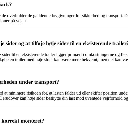
nmark?
e de overholder de gældende lovgivninger for sikkerhed og transport. Det e
tioner på vejen.
sider og at tilføje høje sider til en eksisterende trailer
sider til en eksisterende trailer ligger primært i omkostningerne og fleksi
 købe en trailer med høje sider kan være mere bekvemt, men det kan v
kerheden under transport?
d at minimere risikoen for, at lasten falder ud eller skifter position und
. Derudover kan høje sider beskytte din last mod uventede vejrforhold og
er korrekt monteret?