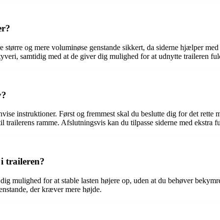
er?
ere større og mere voluminøse genstande sikkert, da siderne hjælper med 
yveri, samtidig med at de giver dig mulighed for at udnytte traileren ful
v?
nvise instruktioner. Først og fremmest skal du beslutte dig for det rette 
til trailerens ramme. Afslutningsvis kan du tilpasse siderne med ekstra fu
i traileren?
 dig mulighed for at stable lasten højere op, uden at du behøver bekymr
genstande, der kræver mere højde.