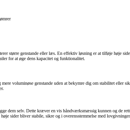
ømrer
erer større genstande eller læs. En effektiv løsning er at tilføje høje side
ler for at øge dens kapacitet og funktionalitet.
g mere voluminøse genstande uden at bekymre dig om stabilitet eller sikke
er.
t bygge dem selv. Dette kræver en vis håndværksmæssig kunnen og de ret
ne høje sider bliver stabile, sikre og i overensstemmelse med lovgivninge