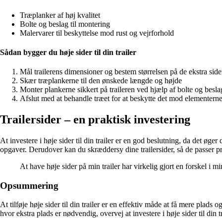
Træplanker af høj kvalitet
Bolte og beslag til montering
Malervarer til beskyttelse mod rust og vejrforhold
Sådan bygger du høje sider til din trailer
Mål trailerens dimensioner og bestem størrelsen på de ekstra side
Skær træplankerne til den ønskede længde og højde
Monter plankerne sikkert på traileren ved hjælp af bolte og besla
Afslut med at behandle træet for at beskytte det mod elementern
Trailersider – en praktisk investering
At investere i høje sider til din trailer er en god beslutning, da det øger
opgaver. Derudover kan du skræddersy dine trailersider, så de passer præ
At have høje sider på min trailer har virkelig gjort en forskel i m
Opsummering
At tilføje høje sider til din trailer er en effektiv måde at få mere plad
hvor ekstra plads er nødvendig, overvej at investere i høje sider til din t