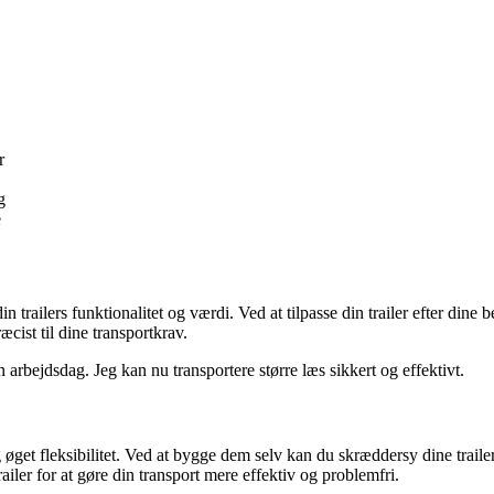
r
g
e
 din trailers funktionalitet og værdi. Ved at tilpasse din trailer efter din
cist til dine transportkrav.
in arbejdsdag. Jeg kan nu transportere større læs sikkert og effektivt.
s og øget fleksibilitet. Ved at bygge dem selv kan du skræddersy dine trai
railer for at gøre din transport mere effektiv og problemfri.