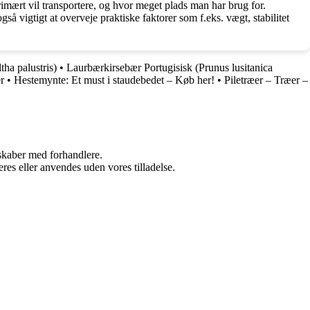
primært vil transportere, og hvor meget plads man har brug for.
så vigtigt at overveje praktiske faktorer som f.eks. vægt, stabilitet
ha palustris)
•
Laurbærkirsebær Portugisisk (Prunus lusitanica
r
•
Hestemynte: Et must i staudebedet – Køb her!
•
Piletræer – Træer –
rskaber med forhandlere.
res eller anvendes uden vores tilladelse.