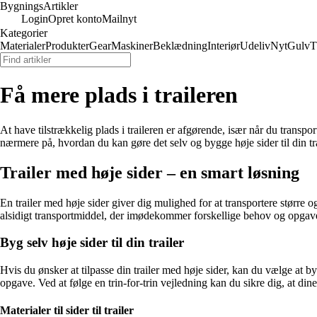
Bygnings
Artikler
Login
Opret konto
Mailnyt
Kategorier
Materialer
Produkter
Gear
Maskiner
Beklædning
Interiør
Udeliv
Nyt
Gulv
T
Få mere plads i traileren
At have tilstrækkelig plads i traileren er afgørende, især når du transport
nærmere på, hvordan du kan gøre det selv og bygge høje sider til din trai
Trailer med høje sider – en smart løsning
En trailer med høje sider giver dig mulighed for at transportere større o
alsidigt transportmiddel, der imødekommer forskellige behov og opgav
Byg selv høje sider til din trailer
Hvis du ønsker at tilpasse din trailer med høje sider, kan du vælge a
opgave. Ved at følge en trin-for-trin vejledning kan du sikre dig, at di
Materialer til sider til trailer