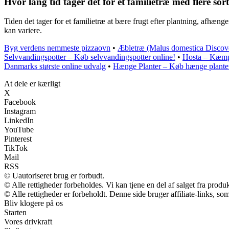
Hvor lang tid tager det for et familietræ med flere sor
Tiden det tager for et familietræ at bære frugt efter plantning, afhænge
kan variere.
Byg verdens nemmeste pizzaovn
•
Æbletræ (Malus domestica Discov
Selvvandingspotter – Køb selvvandingspotter online!
•
Hosta – Kæmpe
Danmarks største online udvalg
•
Hænge Planter – Køb hænge planter
At dele er kærligt
X
Facebook
Instagram
LinkedIn
YouTube
Pinterest
TikTok
Mail
RSS
© Uautoriseret brug er forbudt.
© Alle rettigheder forbeholdes. Vi kan tjene en del af salget fra produ
© Alle rettigheder er forbeholdt. Denne side bruger affiliate-links, so
Bliv klogere på os
Starten
Vores drivkraft