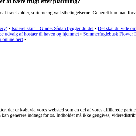
ter at bære frugt efter plantning?
r af træets alder, sorterne og vækstbetingelserne. Generelt kan man forve
ery)
•
Isoleret skur – Guide: Sådan bygger du det
•
Det skal du vide om
 udvalg af hostaer til haven og hjemmet
•
Sommerfuglebusk Flower Po
 online her!
•
kter, der er købt via vores websted som en del af vores affilierede part
m kan generere indtægt for os. Indholdet må ikke gengives, videredistrib