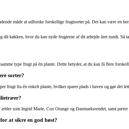
ndende måde at udforske forskellige frugtsorter på. Det kan være en ber
g dit køkken, hvor du kan nyde frugterne af dit arbejde året rundt. Så t
f samme type frugt på én plante. Dette betyder, at du kan få flere forskel
ere sorter?
per frugt fra én enkelt plante, hvilket sparer plads i haven og gør det let
ilietræer?
erer æbler som Ingrid Marie, Cox Orange og Danmarksrendet, samt pære
for at sikre en god høst?