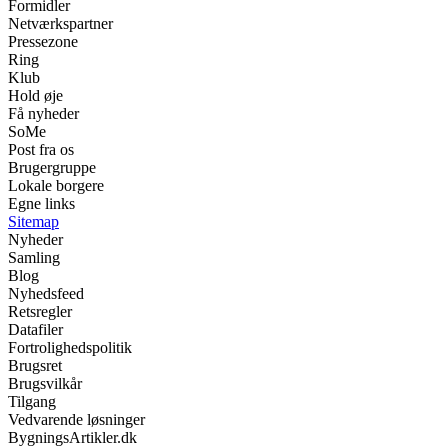
Formidler
Netværkspartner
Pressezone
Ring
Klub
Hold øje
Få nyheder
SoMe
Post fra os
Brugergruppe
Lokale borgere
Egne links
Sitemap
Nyheder
Samling
Blog
Nyhedsfeed
Retsregler
Datafiler
Fortrolighedspolitik
Brugsret
Brugsvilkår
Tilgang
Vedvarende løsninger
BygningsArtikler.dk