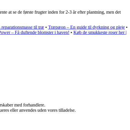
nte at se de første frugter inden for 2-3 år efter plantning, men det
 reparationsmasse til træ
•
Træpæon – En guide til dyrkning og pleje
•
wer – Få duftende blomster i haven!
•
Køb de smukkeste roser her |
nerskaber med forhandlere.
ueres eller anvendes uden vores tilladelse.