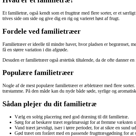
Et familietræ, også kendt som et frugttræ med flere sorter, er et særlig
trives side om side og give dig en rig og varieret høst af frugt.
Fordele ved familietræer
Familietræer er ideelle til mindre haver, hvor pladsen er begrænset, men
få en større variation i din afgrøde.
Desuden er familietræer også æstetisk tiltalende, da de ofte danner e
Populære familietræer
Nogle af de mest populære familietræer er æbletræer med flere sorter
træstamme. På den måde kan du nyde både søde, syrlige og aromatisk
Sådan plejer du dit familietræ
Vælg en solrig placering med god dræning til dit familietræ.
Sørg for at beskære træet regelmæssigt for at fremme væksten 
Vand træet jævnligt, især i tørre perioder, for at sikre en sund u
Gød træet om foråret med en passende frugttræsgødning for at sik