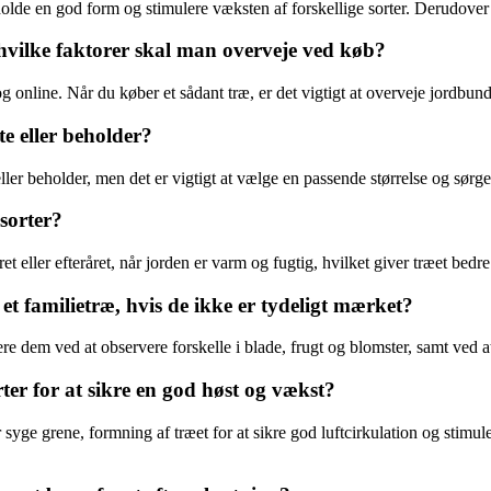
tholde en god form og stimulere væksten af forskellige sorter. Derudover
hvilke faktorer skal man overveje ved køb?
 online. Når du køber et sådant træ, er det vigtigt at overveje jordbunds
te eller beholder?
e eller beholder, men det er vigtigt at vælge en passende størrelse og sørg
 sorter?
t eller efteråret, når jorden er varm og fugtig, hvilket giver træet bedre 
et familietræ, hvis de ikke er tydeligt mærket?
ere dem ved at observere forskelle i blade, frugt og blomster, samt ved 
er for at sikre en god høst og vækst?
r syge grene, formning af træet for at sikre god luftcirkulation og stimul