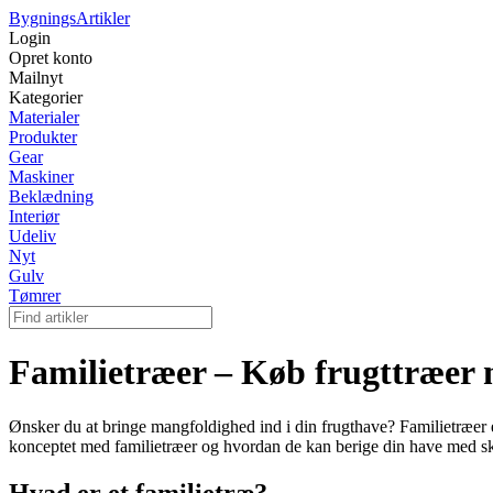
Bygnings
Artikler
Login
Opret konto
Mailnyt
Kategorier
Materialer
Produkter
Gear
Maskiner
Beklædning
Interiør
Udeliv
Nyt
Gulv
Tømrer
Familietræer – Køb frugttræer m
Ønsker du at bringe mangfoldighed ind i din frugthave? Familietræer
konceptet med familietræer og hvordan de kan berige din have med sk
Hvad er et familietræ?