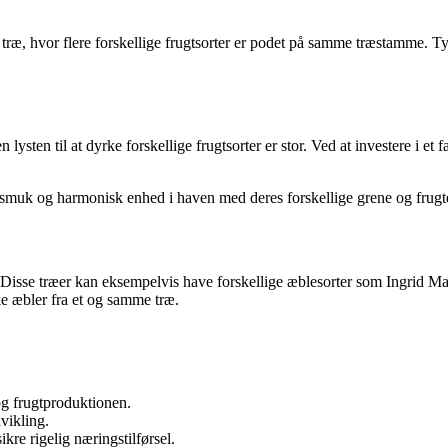
t træ, hvor flere forskellige frugtsorter er podet på samme træstamme. Ty
 lysten til at dyrke forskellige frugtsorter er stor. Ved at investere i e
n smuk og harmonisk enhed i haven med deres forskellige grene og frugt
. Disse træer kan eksempelvis have forskellige æblesorter som Ingrid 
e æbler fra et og samme træ.
og frugtproduktionen.
dvikling.
re rigelig næringstilførsel.