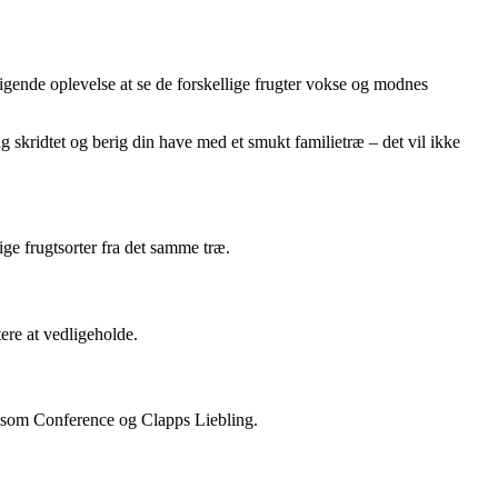
igende oplevelse at se de forskellige frugter vokse og modnes
ag skridtet og berig din have med et smukt familietræ – det vil ikke
lige frugtsorter fra det samme træ.
tere at vedligeholde.
r som Conference og Clapps Liebling.