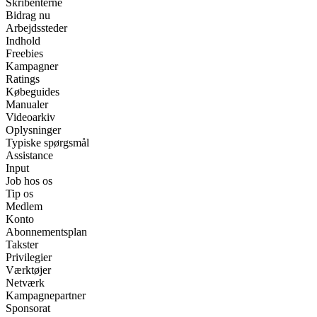
Skribenterne
Bidrag nu
Arbejdssteder
Indhold
Freebies
Kampagner
Ratings
Købeguides
Manualer
Videoarkiv
Oplysninger
Typiske spørgsmål
Assistance
Input
Job hos os
Tip os
Medlem
Konto
Abonnementsplan
Takster
Privilegier
Værktøjer
Netværk
Kampagnepartner
Sponsorat