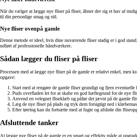
Når du vælger at lægge nye fliser på fliser, åbner der sig et hav af mul
til din personlige smag og stil.
Nye fliser ovenpå gamle
Denne metode er ideel, hvis dine nuværende fliser stadig er i god stand,
udført af professionelle håndværkere.
Sådan lægger du fliser på fliser
Processen med at lægge nye fliser på de gamle er relativt enkel, men kræv
opgave:
Start med at rengøre de gamle fliser grundigt og fjern eventuelle lø
Puds overfladen let for at skabe en god hæftegrund for de nye fli
Anvend en velegnet fliseklæb og påfør det jævnt på de gamle flis
Læg de nye fliser på plads og tryk dem forsigtigt ned i klæbemas
Efter tørring kan du fortsætte med at fugte og afslutte din flis
Afsluttende tanker
At lægge nye fliser på de gamle er en smart og effektiv måde at opgrade