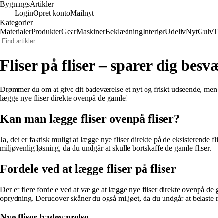
Bygnings
Artikler
Login
Opret konto
Mailnyt
Kategorier
Materialer
Produkter
Gear
Maskiner
Beklædning
Interiør
Udeliv
Nyt
Gulv
T
Fliser på fliser – sparer dig besv
Drømmer du om at give dit badeværelse et nyt og friskt udseende, men syn
lægge nye fliser direkte ovenpå de gamle!
Kan man lægge fliser ovenpå fliser?
Ja, det er faktisk muligt at lægge nye fliser direkte på de eksisterend
miljøvenlig løsning, da du undgår at skulle bortskaffe de gamle fliser.
Fordele ved at lægge fliser på fliser
Der er flere fordele ved at vælge at lægge nye fliser direkte ovenpå de 
oprydning. Derudover skåner du også miljøet, da du undgår at belaste 
Nye fliser badeværelse