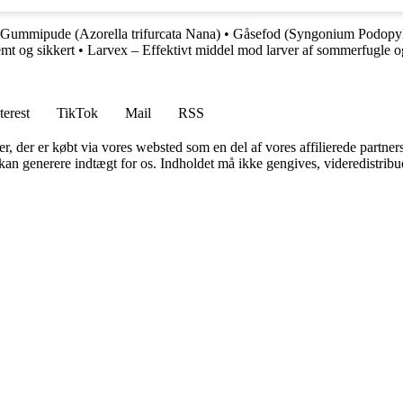
Gummipude (Azorella trifurcata Nana)
•
Gåsefod (Syngonium Podopyl
mt og sikkert
•
Larvex – Effektivt middel mod larver af sommerfugle
terest
TikTok
Mail
RSS
ter, der er købt via vores websted som en del af vores affilierede partne
 kan generere indtægt for os. Indholdet må ikke gengives, videredistribue