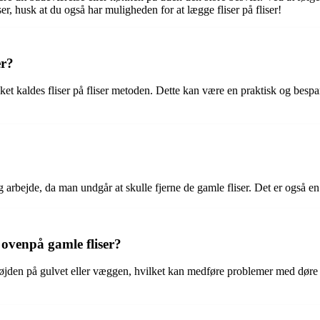
er, husk at du også har muligheden for at lægge fliser på fliser!
er?
lket kaldes fliser på fliser metoden. Dette kan være en praktisk og bespar
 og arbejde, da man undgår at skulle fjerne de gamle fliser. Det er også
 ovenpå gamle fliser?
e højden på gulvet eller væggen, hvilket kan medføre problemer med døre