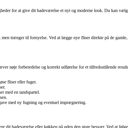
igheder for at give dit badeværelse et nyt og moderne look. Du kan vælge
 men trænger til fornyelse. Ved at lægge nye fliser direkte på de gamle, 
er nøje forberedelse og korrekt udførelse for et tilfredsstillende result
se fliser eller fuger.
ser.
er med en tandspartel.
sen.
eopgave med ny fugning og eventuel imprægnering.
re dit badeværelse eller køkken på uden den store besvær. Ved at følge 