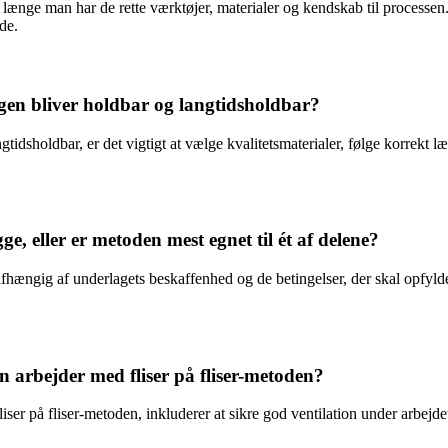
 så længe man har de rette værktøjer, materialer og kendskab til process
de.
ingen bliver holdbar og langtidsholdbar?
langtidsholdbar, er det vigtigt at vælge kvalitetsmaterialer, følge korre
e, eller er metoden mest egnet til ét af delene?
hængig af underlagets beskaffenhed og de betingelser, der skal opfyldes.
n arbejder med fliser på fliser-metoden?
iser på fliser-metoden, inkluderer at sikre god ventilation under arbej