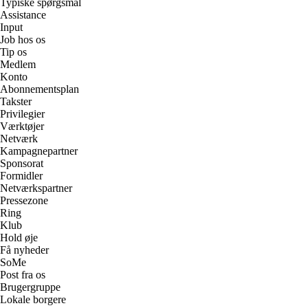
Typiske spørgsmål
Assistance
Input
Job hos os
Tip os
Medlem
Konto
Abonnementsplan
Takster
Privilegier
Værktøjer
Netværk
Kampagnepartner
Sponsorat
Formidler
Netværkspartner
Pressezone
Ring
Klub
Hold øje
Få nyheder
SoMe
Post fra os
Brugergruppe
Lokale borgere