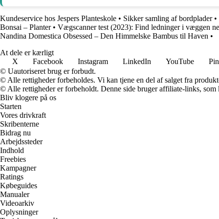
Kundeservice hos Jespers Planteskole
•
Sikker samling af bordplader
•
Bonsai – Planter
•
Vægscanner test (2023): Find ledninger i væggen ne
Nandina Domestica Obsessed – Den Himmelske Bambus til Haven
•
At dele er kærligt
X
Facebook
Instagram
LinkedIn
YouTube
Pin
© Uautoriseret brug er forbudt.
© Alle rettigheder forbeholdes. Vi kan tjene en del af salget fra produk
© Alle rettigheder er forbeholdt. Denne side bruger affiliate-links, som
Bliv klogere på os
Starten
Vores drivkraft
Skribenterne
Bidrag nu
Arbejdssteder
Indhold
Freebies
Kampagner
Ratings
Købeguides
Manualer
Videoarkiv
Oplysninger