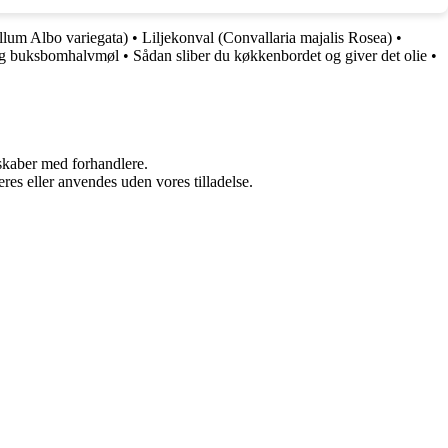
lum Albo variegata)
•
Liljekonval (Convallaria majalis Rosea)
•
 og buksbomhalvmøl
•
Sådan sliber du køkkenbordet og giver det olie
•
rskaber med forhandlere.
res eller anvendes uden vores tilladelse.