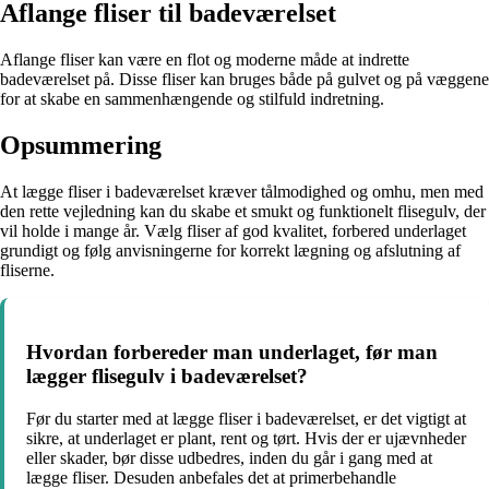
Aflange fliser til badeværelset
Aflange fliser kan være en flot og moderne måde at indrette
badeværelset på. Disse fliser kan bruges både på gulvet og på væggene
for at skabe en sammenhængende og stilfuld indretning.
Opsummering
At lægge fliser i badeværelset kræver tålmodighed og omhu, men med
den rette vejledning kan du skabe et smukt og funktionelt flisegulv, der
vil holde i mange år. Vælg fliser af god kvalitet, forbered underlaget
grundigt og følg anvisningerne for korrekt lægning og afslutning af
fliserne.
Hvordan forbereder man underlaget, før man
lægger flisegulv i badeværelset?
Før du starter med at lægge fliser i badeværelset, er det vigtigt at
sikre, at underlaget er plant, rent og tørt. Hvis der er ujævnheder
eller skader, bør disse udbedres, inden du går i gang med at
lægge fliser. Desuden anbefales det at primerbehandle