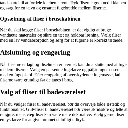
tandspartel til at fordele klæben jævnt. Tryk fliserne godt ned i klæben
og sørg for en jævn og ensartet fugebredde mellem fliserne.
Opsætning af fliser i brusekabinen
Når du skal lægge fliser i brusekabinen, er det vigtigt at bruge
vandtætte materialer og sikre en tæt og holdbar løsning. Vælg fliser
med en lav vandabsorption og sørg for at fugerne er korrekt tætnede.
Afslutning og rengøring
Når fliserne er lagt og fliselimen er hærdet, kan du afslutte med at fuge
mellem fliserne. Vælg en passende fugefarve og påfør fugemassen
med en fugepistol. Efter rengøring af overskydende fugemasse, lad
fliserne tørre grundigt før de tages i brug.
Valg af fliser til badeværelset
Når du vælger fliser til badeværelset, bør du overveje både æstetik og
funktionalitet. Gulvfliser til badeværelset bør være skridsikre og lette at
rengøre, mens vægfliser kan være mere dekorative. Vælg gerne fliser i
en lys farve for at give rummet et luftigt udtryk.