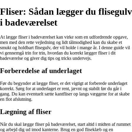
Fliser: Sådan lægger du flisegulv
i badeværelset
At lægge fliser i badeværelset kan virke som en udfordrende opgave,
men med den rette vejledning og lidt tålmodighed kan du skabe et
smukt og holdbart flisegulv, der vil holde i mange år. I denne guide vil
vi gennemgå trin for trin, hvordan du korrekt lægger fliser i dit
badeværelse og giver dig tips og tricks undervejs.
Forberedelse af underlaget
Før du begynder at lægge fliser, er det vigtigt at forberede underlaget
korrekt. Sørg for at underlaget er rent, jævnt og stabilt før du går i
gang. Du kan eventuelt sætte kantfliser op langs væggene for at skabe
en flot afslutning.
Lægning af fliser
Når du skal lægge fliser på badeværelset, start altid i midten af rummet
og arbejd dig ud imod kanterne. Brug en god fliseklæb og en