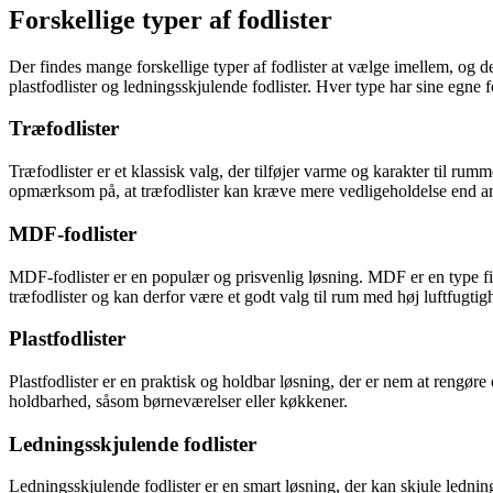
Forskellige typer af fodlister
Der findes mange forskellige typer af fodlister at vælge imellem, og de
plastfodlister og ledningsskjulende fodlister. Hver type har sine egne
Træfodlister
Træfodlister er et klassisk valg, der tilføjer varme og karakter til rum
opmærksom på, at træfodlister kan kræve mere vedligeholdelse end and
MDF-fodlister
MDF-fodlister er en populær og prisvenlig løsning. MDF er en type fib
træfodlister og kan derfor være et godt valg til rum med høj luftfugti
Plastfodlister
Plastfodlister er en praktisk og holdbar løsning, der er nem at rengøre
holdbarhed, såsom børneværelser eller køkkener.
Ledningsskjulende fodlister
Ledningsskjulende fodlister er en smart løsning, der kan skjule ledning