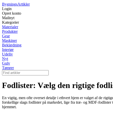
Bygnings
Artikler
Login
Opret konto
Mailnyt
Kategorier
Materialer
Produkter
Gear
Maskiner
Beklædning
Interiør
Udeliv
Nyt
Gulv
Tømrer
Fodlister: Vælg den rigtige fodli
En vigtig, men ofte overset detalje i ethvert hjem er valget af de rigt
forskellige slags fodlister på markedet, lige fra træ- og MDF-fodlister 
hjemmet.