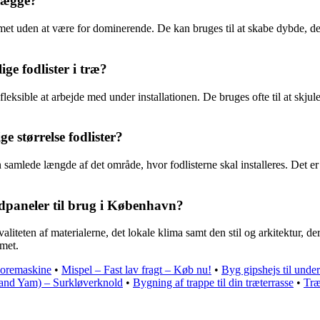
 vægge?
mmet uden at være for dominerende. De kan bruges til at skabe dybde, defi
ge fodlister i træ?
eksible at arbejde med under installationen. De bruges ofte til at skjule
 størrelse fodlister?
samlede længde af det område, hvor fodlisterne skal installeres. Det er v
dpaneler til brug i København?
iteten af materialerne, det lokale klima samt den stil og arkitektur, de
mmet.
gboremaskine
•
Mispel – Fast lav fragt – Køb nu!
•
Byg gipshejs til unde
and Yam) – Surkløverknold
•
Bygning af trappe til din træterrasse
•
Træ