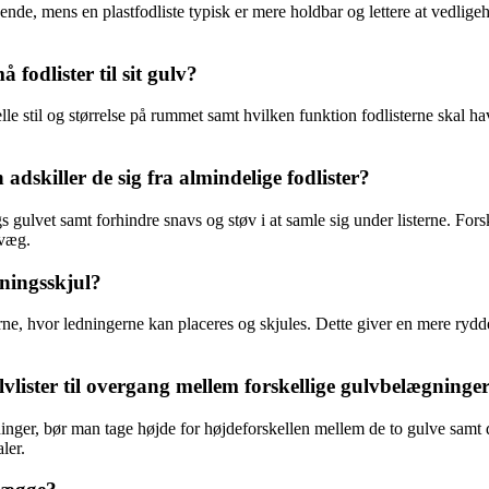
seende, mens en plastfodliste typisk er mere holdbar og lettere at vedlig
fodlister til sit gulv?
lle stil og størrelse på rummet samt hvilken funktion fodlisterne skal h
adskiller de sig fra almindelige fodlister?
gs gulvet samt forhindre snavs og støv i at samle sig under listerne. Fors
 væg.
ningsskjul?
erne, hvor ledningerne kan placeres og skjules. Dette giver en mere ryd
vlister til overgang mellem forskellige gulvbelægninge
nger, bør man tage højde for højdeforskellen mellem de to gulve samt d
ler.