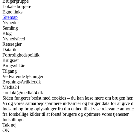
Brugergruppe
Lokale borgere
Egne links
Sitemap
Nyheder
Samling
Blog
Nyhedsfeed
Retsregler
Datafiler
Fortrolighedspolitik
Brugsret
Brugsvilkår
Tilgang
Vedvarende løsninger
BygningsArtikler.dk
Media24
kontakt@media24.dk
Siden fungerer bedst med cookies – du kan læse mere om brugen her.
Vi og vores samarbejdspartnere indsamler og bruger data for at give di
Indsaml og brug oplysninger fra din enhed til at vise relevante annonc
fra forskellige kilder til at forstå brugere og optimere vores tjenester
Indstillinger
Tak nej
OK