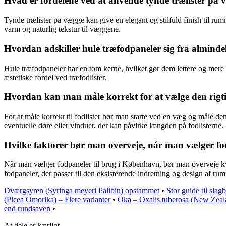
Hvad er fordelene ved at anvende tynde trælister på
Tynde trælister på vægge kan give en elegant og stilfuld finish til ru
varm og naturlig tekstur til væggene.
Hvordan adskiller hule træfodpaneler sig fra almindeli
Hule træfodpaneler har en tom kerne, hvilket gør dem lettere og mere fl
æstetiske fordel ved træfodlister.
Hvordan kan man måle korrekt for at vælge den rigtige
For at måle korrekt til fodlister bør man starte ved en væg og måle den 
eventuelle døre eller vinduer, der kan påvirke længden på fodlisterne.
Hvilke faktorer bør man overveje, når man vælger fo
Når man vælger fodpaneler til brug i København, bør man overveje kval
fodpaneler, der passer til den eksisterende indretning og design af ru
Dværgsyren (Syringa meyeri Palibin) opstammet
•
Stor guide til sla
(Picea Omorika) – Flere varianter
•
Oka – Oxalis tuberosa (New Zeal
end rundsaven
•
At dele er kærligt