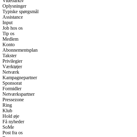
Videoarkiv
Oplysninger
Typiske spørgsmål
Assistance
Input
Job hos os
Tip os
Medlem
Konto
Abonnementsplan
Takster
Privilegier
Værktøjer
Netværk
Kampagnepartner
Sponsorat
Formidler
Netværkspartner
Pressezone
Ring
Klub
Hold øje
Få nyheder
SoMe
Post fra os