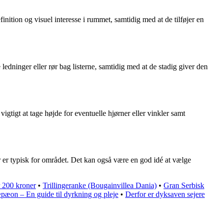
nition og visuel interesse i rummet, samtidig med at de tilføjer en
 ledninger eller rør bag listerne, samtidig med at de stadig giver den
igtigt at tage højde for eventuelle hjørner eller vinkler samt
r er typisk for området. Det kan også være en god idé at vælge
r 200 kroner
•
Trillingeranke (Bougainvillea Dania)
•
Gran Serbisk
pæon – En guide til dyrkning og pleje
•
Derfor er dyksaven sejere