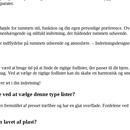
parater.
tage højde for rummets stil, funktion og din egen personlige præference. 
ammenhængende og stilfuld indretning, der fuldender rummets udseende.
 stor indflydelse på rummets udseende og atmosfære. – Indretningsdesig
er værd at bruge tid på at finde de rigtige fodlister, der passer til dit 
smag. Ved at vælge de rigtige fodlister kan du skabe en harmonisk og sm
r iet i din indretning!
 ved at vælge denne type lister?
 fremstillet af presset træfibre og har en glat overflade. Fordelene ved
n lavet af plast?