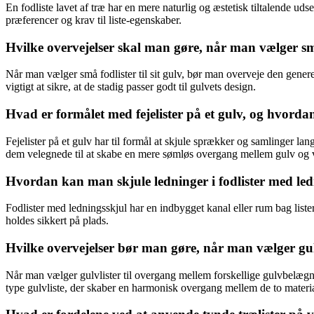
En fodliste lavet af træ har en mere naturlig og æstetisk tiltalende ud
præferencer og krav til liste-egenskaber.
Hvilke overvejelser skal man gøre, når man vælger små 
Når man vælger små fodlister til sit gulv, bør man overveje den genere
vigtigt at sikre, at de stadig passer godt til gulvets design.
Hvad er formålet med fejelister på et gulv, og hvordan 
Fejelister på et gulv har til formål at skjule sprækker og samlinger lan
dem velegnede til at skabe en mere sømløs overgang mellem gulv og
Hvordan kan man skjule ledninger i fodlister med led
Fodlister med ledningsskjul har en indbygget kanal eller rum bag list
holdes sikkert på plads.
Hvilke overvejelser bør man gøre, når man vælger gul
Når man vælger gulvlister til overgang mellem forskellige gulvbelægni
type gulvliste, der skaber en harmonisk overgang mellem de to materia