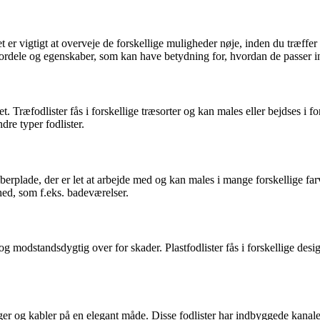
t er vigtigt at overveje de forskellige muligheder nøje, inden du træffe
 fordele og egenskaber, som kan have betydning for, hvordan de passer in
met. Træfodlister fås i forskellige træsorter og kan males eller bejdses i 
re typer fodlister.
erplade, der er let at arbejde med og kan males i mange forskellige fa
ghed, som f.eks. badeværelser.
 og modstandsdygtig over for skader. Plastfodlister fås i forskellige des
er og kabler på en elegant måde. Disse fodlister har indbyggede kanaler 