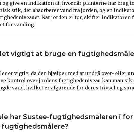
 og give en indikation af, hvornår planterne har brug f
misk stik, der absorberer vand fra jorden, og en indikat
ugtighedsniveauet. Når jorden er tør, skifter indikatoren f
et for vanding.
det vigtigt at bruge en fugtighedsmåler
er er vigtig, da den hjælper med at undgå over- eller u
have kontrol over jordens fugtighedsniveau kan man sikr
ngde vand, hvilket er afgørende for deres trivsel og sun
ele har Sustee-fugtighedsmåleren i forh
r fugtighedsmålere?