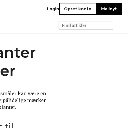
Login
Opret konto
Mailnyt
anter
ter
edsmåler kan være en
og pålidelige mærker
planter.
til