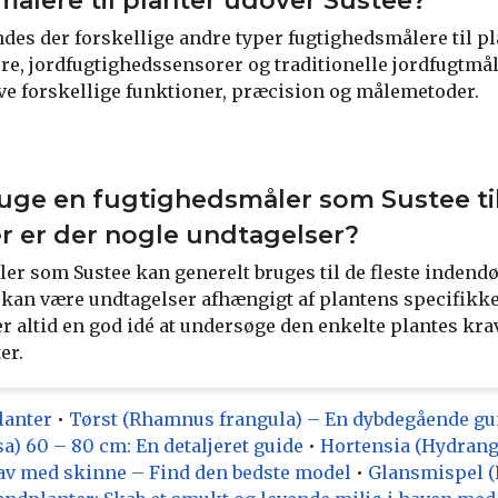
ålere til planter udover Sustee?
ndes der forskellige andre typer fugtighedsmålere til p
ere, jordfugtighedssensorer og traditionelle jordfugtmål
ve forskellige funktioner, præcision og målemetoder.
ge en fugtighedsmåler som Sustee til 
ler er der nogle undtagelser?
er som Sustee kan generelt bruges til de fleste indend
 kan være undtagelser afhængigt af plantens specifik
er altid en god idé at undersøge den enkelte plantes kra
er.
lanter
•
Tørst (Rhamnus frangula) – En dybdegående gu
a) 60 – 80 cm: En detaljeret guide
•
Hortensia (Hydrang
v med skinne – Find den bedste model
•
Glansmispel (