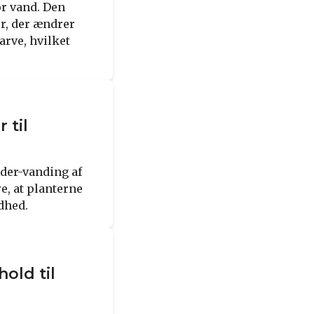
or vand. Den
or, der ændrer
arve, hvilket
 til
nder-vanding af
e, at planterne
dhed.
old til