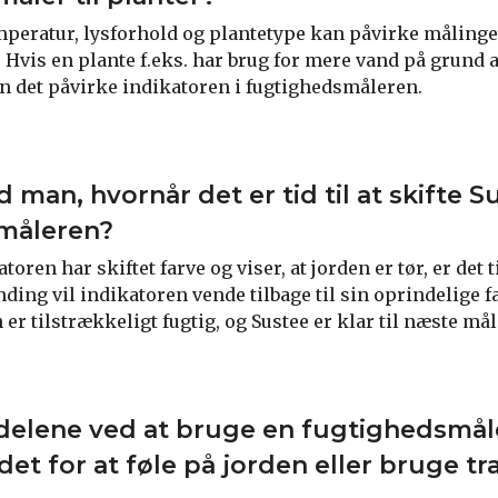
peratur, lysforhold og plantetype kan påvirke målinge
 Hvis en plante f.eks. har brug for mere vand på grund a
n det påvirke indikatoren i fugtighedsmåleren.
man, hvornår det er tid til at skifte S
måleren?
oren har skiftet farve og viser, at jorden er tør, er det t
nding vil indikatoren vende tilbage til sin oprindelige fa
n er tilstrækkeligt fugtig, og Sustee er klar til næste mål
rdelene ved at bruge en fugtighedsmå
det for at føle på jorden eller bruge tr