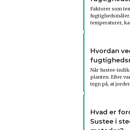
Faktorer som tem
fugtighedsmåler.
temperaturer, ka
Hvordan ved 
fugtigheds
Når Sustee-indikat
planten. Efter va
tegn på, at jorde
Hvad er fo
Sustee i ste