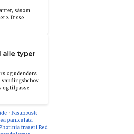
lanter, såsom
ere. Disse
alle typer
ørs og udendørs
ke vandingsbehov
v og tilpasse
ide
•
Fasanbusk
ea paniculata
Photinia fraseri Red