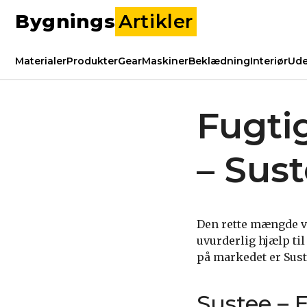
Bygnings
Artikler
Materialer
Produkter
Gear
Maskiner
Beklædning
Interiør
Ude
Fugti
– Sust
Den rette mængde va
uvurderlig hjælp ti
på markedet er Suste
Sustee – E