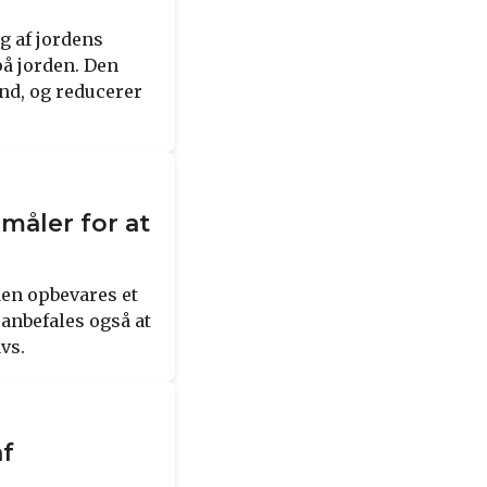
g af jordens
å jorden. Den
and, og reducerer
måler for at
den opbevares et
 anbefales også at
vs.
af