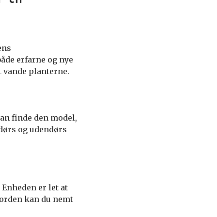
ens
både erfarne og nye
at vande planterne.
 kan finde den model,
ndørs og udendørs
 Enheden er let at
 jorden kan du nemt