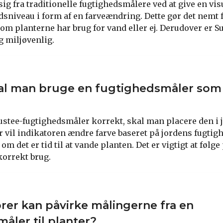
sig fra traditionelle fugtighedsmålere ved at give en vis
dsniveau i form af en farveændring. Dette gør det nemt 
 om planterne har brug for vand eller ej. Derudover er S
 miljøvenlig.
al man bruge en fugtighedsmåler som
Sustee-fugtighedsmåler korrekt, skal man placere den i 
r vil indikatoren ændre farve baseret på jordens fugtig
 om det er tid til at vande planten. Det er vigtigt at føl
korrekt brug.
orer kan påvirke målingerne fra en
åler til planter?