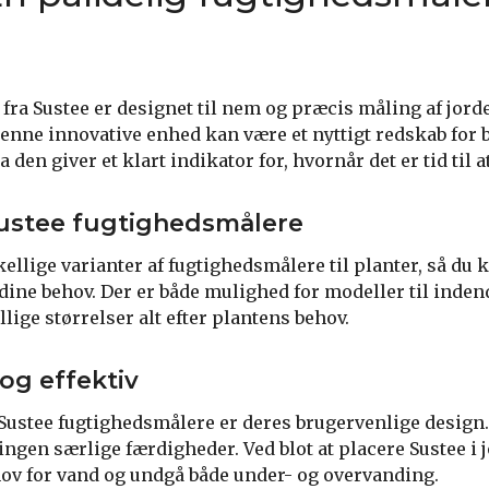
fra Sustee er designet til nem og præcis måling af jord
enne innovative enhed kan være et nyttigt redskab for 
a den giver et klart indikator for, hvornår det er tid til 
Sustee fugtighedsmålere
kellige varianter af fugtighedsmålere til planter, så du
l dine behov. Der er både mulighed for modeller til inde
lige størrelser alt efter plantens behov.
og effektiv
 Sustee fugtighedsmålere er deres brugervenlige design.
ngen særlige færdigheder. Ved blot at placere Sustee i
ov for vand og undgå både under- og overvanding.