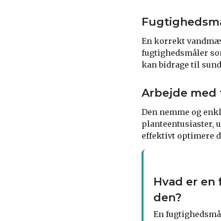
Fugtighedsmå
En korrekt vandmæng
fugtighedsmåler som
kan bidrage til sun
Arbejde med 
Den nemme og enkle 
planteentusiaster, 
effektivt optimere di
Hvad er en 
den?
En fugtighedsmåle