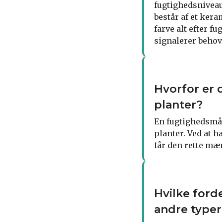
fugtighedsniveau
består af et kera
farve alt efter f
signalerer behov
Hvorfor er 
planter?
En fugtighedsmål
planter. Ved at 
får den rette mæ
Hvilke ford
andre type