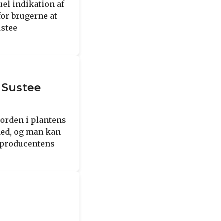
uel indikation af
for brugerne at
ustee
 Sustee
jorden i plantens
hed, og man kan
ge producentens