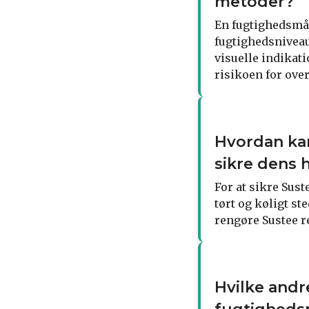
metoder?
En fugtighedsmål
fugtighedsniveau
visuelle indikati
risikoen for over
Hvordan ka
sikre dens
For at sikre Sus
tørt og køligt st
rengøre Sustee re
Hvilke andr