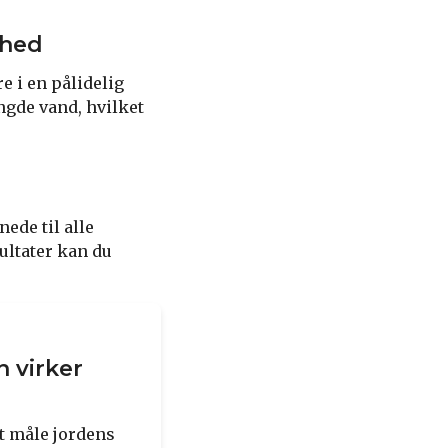
dhed
e i en pålidelig
ngde vand, hvilket
ede til alle
ultater kan du
n virker
at måle jordens