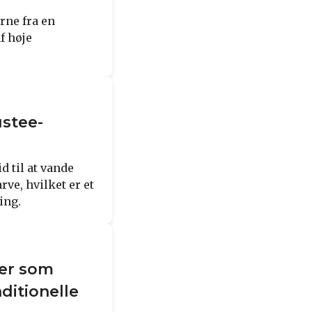
rne fra en
f høje
ustee-
id til at vande
rve, hvilket er et
ing.
ler som
aditionelle