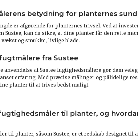
lerens betydning for planternes sun
de er afgørende for planternes trivsel. Ved at invester
 Sustee, kan du sikre, at dine planter får den rette mæ
d vækst og smukke, livlige blade.
fugtmålere fra Sustee
anvendelse af Sustee fugtighedsmålere gør dem velegn
uanset erfaring. Med præcise målinger og pålidelige res
ne planter til at trives bedst muligt.
fugtighedsmåler til planter, og hvorda
r til planter, såsom Sustee, er et redskab designet til 