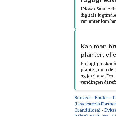
fugtighedsm
Udover Sustee fi
digitale fugtmål
varianter kan ha
Kan man bru
planter, el
En fugtighedsmål
planter, men der
og jordtype. Det 
vandingen dereft
Benved – Buske – P
(Leycesteria Formos
Grandiflora)
•
Dyksa