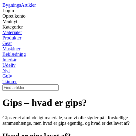
Bygnings
Artikler
Login
Opret konto
Mailnyt
Kategorier
Materialer
Produkter
Gear
Maskiner
Beklædning
Interiør
Udeliv
Nyt
Gulv
Tømrer
Gips – hvad er gips?
Gips er et almindeligt materiale, som vi ofte støder på i forskellige
sammenhænge, men hvad er gips egentlig, og hvad er det lavet af?
Hvad er gips lavet af?