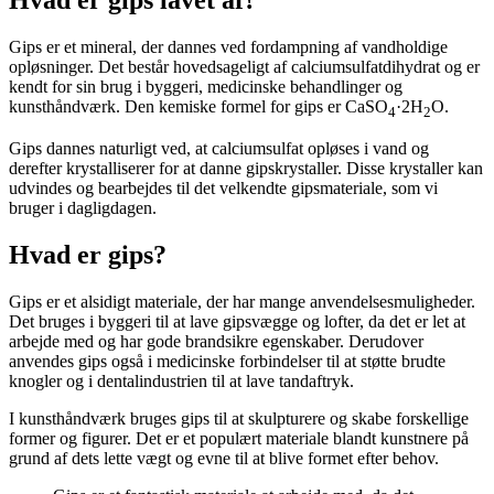
Gips er et mineral, der dannes ved fordampning af vandholdige
opløsninger. Det består hovedsageligt af calciumsulfatdihydrat og er
kendt for sin brug i byggeri, medicinske behandlinger og
kunsthåndværk. Den kemiske formel for gips er CaSO
·2H
O.
4
2
Gips dannes naturligt ved, at calciumsulfat opløses i vand og
derefter krystalliserer for at danne gipskrystaller. Disse krystaller kan
udvindes og bearbejdes til det velkendte gipsmateriale, som vi
bruger i dagligdagen.
Hvad er gips?
Gips er et alsidigt materiale, der har mange anvendelsesmuligheder.
Det bruges i byggeri til at lave gipsvægge og lofter, da det er let at
arbejde med og har gode brandsikre egenskaber. Derudover
anvendes gips også i medicinske forbindelser til at støtte brudte
knogler og i dentalindustrien til at lave tandaftryk.
I kunsthåndværk bruges gips til at skulpturere og skabe forskellige
former og figurer. Det er et populært materiale blandt kunstnere på
grund af dets lette vægt og evne til at blive formet efter behov.