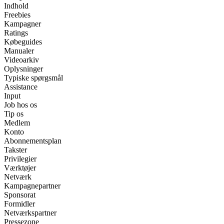
Indhold
Freebies
Kampagner
Ratings
Købeguides
Manualer
Videoarkiv
Oplysninger
Typiske spørgsmål
Assistance
Input
Job hos os
Tip os
Medlem
Konto
Abonnementsplan
Takster
Privilegier
Værktøjer
Netværk
Kampagnepartner
Sponsorat
Formidler
Netværkspartner
Pressezone