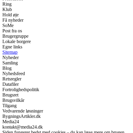
Ring
Klub
Hold øje
Få nyheder
SoMe
Post fra os
Brugergruppe
Lokale borgere
Egne links
Sitemap
Nyheder
Samling
Blog
Nyhedsfeed
Retsregler
Datafiler
Fortrolighedspolitik
Brugsret
Brugsvilkår
Tilgang
Vedvarende løsninger
BygningsArtikler.dk
Media24
kontakt@media24.dk
Siden fungerer bedst med cookies – du kan læse mere om brugen