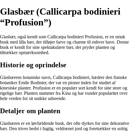
Glasbær (Callicarpa bodinieri
“Profusion”)
Glasbær, også kendt som Callicarpa bodinieri Profusion, er en smuk
busk med lilla bær, der tilføjer farve og charme til enhver have. Denne
busk er kendt for sine spektakulære bær, der pryder planten og
tiltrækker opmærksomhed.
Historie og oprindelse
Glasbærens botaniske navn, Callicarpa bodinieri, hædrer den franske
botaniker Emile Bodinier, der var en pioner inden for studiet af
kinesiske planter. Profusion er en populær sort kendt for sine store og
rigelige bær. Planten stammer fra Kina og har vundet popularitet over
hele verden for sit unikke udseende.
Detaljer om planten
Glasbæren er en løvfældende busk, der ofte dyrkes for sine dekorative
bær. Den trives bedst i fugtig, veldrænet jord og foretrækker en solrig