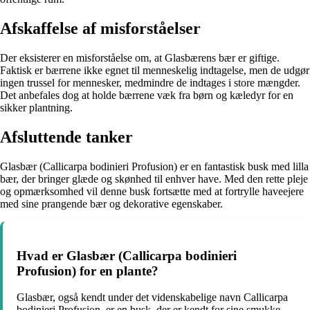
Afskaffelse af misforståelser
Der eksisterer en misforståelse om, at Glasbærens bær er giftige.
Faktisk er bærrene ikke egnet til menneskelig indtagelse, men de udgør
ingen trussel for mennesker, medmindre de indtages i store mængder.
Det anbefales dog at holde bærrene væk fra børn og kæledyr for en
sikker plantning.
Afsluttende tanker
Glasbær (Callicarpa bodinieri Profusion) er en fantastisk busk med lilla
bær, der bringer glæde og skønhed til enhver have. Med den rette pleje
og opmærksomhed vil denne busk fortsætte med at fortrylle haveejere
med sine prangende bær og dekorative egenskaber.
Hvad er Glasbær (Callicarpa bodinieri
Profusion) for en plante?
Glasbær, også kendt under det videnskabelige navn Callicarpa
bodinieri Profusion, er en busk, der er kendt for sine smukke