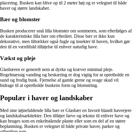
placering. Busken kan blive op til 2 meter høj og er velegnet til både
haver og større landskaber.
Bær og blomster
Busken producerer små lilla blomster om sommeren, som efterfølges af
de karakteristiske lilla bær om efteråret. Disse bær er ikke kun
dekorative, men tiltrækker også fugle og insekter til haven, hvilket gør
den til en værdifuld tilføjelse til enhver naturlig have.
Vækst og pleje
Glasbæren er generelt nem at dyrke og kræver minimal pleje.
Regelmæssig vanding og beskæring er dog vigtig for at opretholde en
sund og frodig busk. Fjernelse af gamle grene og svage skud vil
bidrage til at opretholde buskens form og blomstring.
Populær i haver og landskaber
Med sine iøjnefaldende lilla bær er Glasbær en favorit blandt haveejere
og landskabsarkitekter. Den tilføjer farve og tekstur til enhver have og
kan bruges som en enkeltstående plante eller som en del af en større
beplantning. Busken er velegnet til både private haver, parker og
offentlige rum.