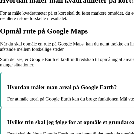
Hvordan måler man kvadratmeter på kort
For at måle kvadratmeter på et kort skal du først markere området, du øns
resultere i store forskelle i resultatet.
Opmål rute på Google Maps
Når du skal opmåle en rute på Google Maps, kan du nemt trække en linje
afstande mellem forskellige steder.
Som det ses, er Google Earth et kraftfuldt redskab til opmåling af area
mange situationer.
Hvordan måler man areal på Google Earth?
For at måle areal på Google Earth kan du bruge funktionen Mål værktø
Hvilke trin skal jeg følge for at opmåle et grundar
Først skal du åbne Google Earth og navigere til det ønskede område.