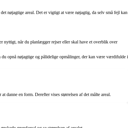
et nøjagtige areal. Det er vigtigt at være nøjagtig, da selv små fejl kan
nyttigt, når du planlægger rejser eller skal have et overblik over
an du opnå nøjagtige og pålidelige opmålinger, der kan være værdifulde i
at danne en form. Derefter vises størrelsen af det målte areal.
ønskede grundareal og se størrelsen af arealet.