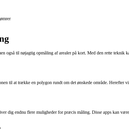
ømrer
ing
 men også til nøjagtig opmåling af arealer på kort. Med den rette teknik
en til at trække en polygon rundt om det ønskede område. Herefter vises
t giver dig endnu flere muligheder for præcis måling. Disse apps kan vær