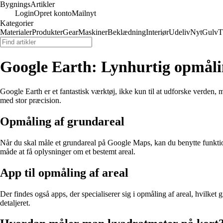
Bygnings
Artikler
Login
Opret konto
Mailnyt
Kategorier
Materialer
Produkter
Gear
Maskiner
Beklædning
Interiør
Udeliv
Nyt
Gulv
T
Google Earth: Lynhurtig opmål
Google Earth er et fantastisk værktøj, ikke kun til at udforske verden,
med stor præcision.
Opmåling af grundareal
Når du skal måle et grundareal på Google Maps, kan du benytte funktion
måde at få oplysninger om et bestemt areal.
App til opmåling af areal
Der findes også apps, der specialiserer sig i opmåling af areal, hvilke
detaljeret.