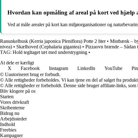
Hvordan kan opmåling af areal på kort ved hjælp af
Ved at måle arealer på kort kan miljøorganisationer og naturbevarin
Ranunkelbusk (Kerria japonica Pleniflora) Potte 2 liter
•
Mistbænk – by
nivea)
•
Skælhoved (Cephalaria gigantea)
•
Pizzaovn brænde – Sådan t
TAG: Hold tegltaget tæt med understrygning
•
At dele er kærligt
X
Facebook
Instagram
LinkedIn
YouTube
Pin
© Uautoriseret brug er forbudt.
© Alle rettigheder forbeholdes. Vi kan tjene en del af salget fra produk
© Alle rettigheder er forbeholdt. Denne side bruger affiliate-links, som
Bliv klogere på os
Starten
Vores drivkraft
Skribenterne
Bidrag nu
Arbejdssteder
Indhold
Freebies
Kampagner