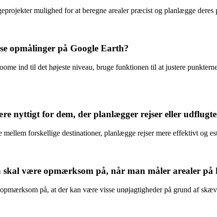
jekter mulighed for at beregne arealer præcist og planlægge deres pro
ræcise opmålinger på Google Earth?
e ind til det højeste niveau, bruge funktionen til at justere punkterne 
nyttigt for dem, der planlægger rejser eller udflugt
ellem forskellige destinationer, planlægge rejser mere effektivt og est
an skal være opmærksom på, når man måler arealer på 
pmærksom på, at der kan være visse unøjagtigheder på grund af skævhe