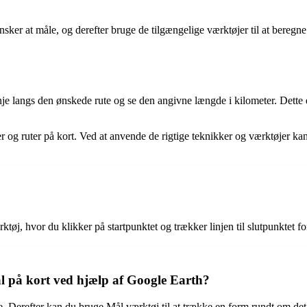
?
ker at måle, og derefter bruge de tilgængelige værktøjer til at beregne d
 langs den ønskede rute og se den angivne længde i kilometer. Dette er 
ler og ruter på kort. Ved at anvende de rigtige teknikker og værktøjer k
j, hvor du klikker på startpunktet og trækker linjen til slutpunktet for 
eal på kort ved hjælp af Google Earth?
 Derefter kan du bruge Mål værktøj til at trække en form rundt om det 