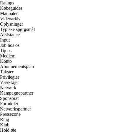
Ratings
Købeguides
Manualer
Videoarkiv
Oplysninger
Typiske spørgsmål
Assistance
Input
Job hos os
Tip os
Medlem
Konto
Abonnementsplan
Takster
Privilegier
Værktøjer
Netværk
Kampagnepartner
Sponsorat
Formidler
Netværkspartner
Pressezone
Ring
Klub
Hold øje