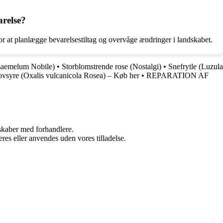
arelse?
for at planlægge bevarelsestiltag og overvåge ændringer i landskabet.
maemelum Nobile)
•
Storblomstrende rose (Nostalgi)
•
Snefrytle (Luzula
vsyre (Oxalis vulcanicola Rosea) – Køb her
•
REPARATION AF
rskaber med forhandlere.
res eller anvendes uden vores tilladelse.