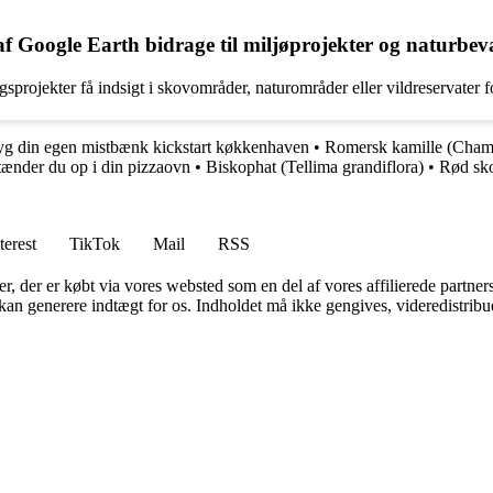
 Google Earth bidrage til miljøprojekter og naturbev
gsprojekter få indsigt i skovområder, naturområder eller vildreservater 
g din egen mistbænk kickstart køkkenhaven
•
Romersk kamille (Cha
ænder du op i din pizzaovn
•
Biskophat (Tellima grandiflora)
•
Rød sko
terest
TikTok
Mail
RSS
ter, der er købt via vores websted som en del af vores affilierede partne
 kan generere indtægt for os. Indholdet må ikke gengives, videredistribue