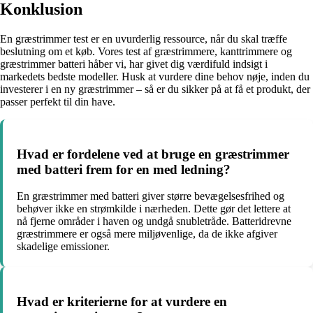
Konklusion
En græstrimmer test er en uvurderlig ressource, når du skal træffe
beslutning om et køb. Vores test af græstrimmere, kanttrimmere og
græstrimmer batteri håber vi, har givet dig værdifuld indsigt i
markedets bedste modeller. Husk at vurdere dine behov nøje, inden du
investerer i en ny græstrimmer – så er du sikker på at få et produkt, der
passer perfekt til din have.
Hvad er fordelene ved at bruge en græstrimmer
med batteri frem for en med ledning?
En græstrimmer med batteri giver større bevægelsesfrihed og
behøver ikke en strømkilde i nærheden. Dette gør det lettere at
nå fjerne områder i haven og undgå snubletråde. Batteridrevne
græstrimmere er også mere miljøvenlige, da de ikke afgiver
skadelige emissioner.
Hvad er kriterierne for at vurdere en