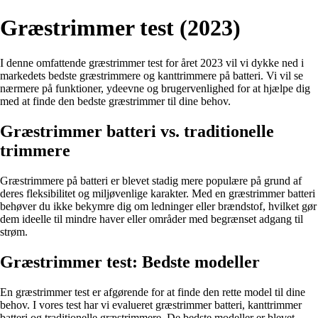
Græstrimmer test (2023)
I denne omfattende græstrimmer test for året 2023 vil vi dykke ned i
markedets bedste græstrimmere og kanttrimmere på batteri. Vi vil se
nærmere på funktioner, ydeevne og brugervenlighed for at hjælpe dig
med at finde den bedste græstrimmer til dine behov.
Græstrimmer batteri vs. traditionelle
trimmere
Græstrimmere på batteri er blevet stadig mere populære på grund af
deres fleksibilitet og miljøvenlige karakter. Med en græstrimmer batteri
behøver du ikke bekymre dig om ledninger eller brændstof, hvilket gør
dem ideelle til mindre haver eller områder med begrænset adgang til
strøm.
Græstrimmer test: Bedste modeller
En græstrimmer test er afgørende for at finde den rette model til dine
behov. I vores test har vi evalueret græstrimmer batteri, kanttrimmer
batteri og traditionelle græstrimmere. De bedste modeller er blevet