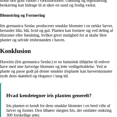
holde den godt vandet i vækstsæsonen. Gødning og regelmæssig
beskæring kan bidrage til at sikre en sund og frodig vækst.
Blomstring og Formering
Iris germanica Senlac producerer smukke blomster i en række farver,
herunder lilla, blå, hvid og gul. Planten kan formere sig ved deling af
rhizomer eller frøsåning, hvilket giver mulighed for at skabe flere
planter og udvide irisbestanden i haven.
Konklusion
Haveiris (Iris germanica Senlac) er en fantastisk tilføjelse til enhver
have med sine farverige blomster og lette vedligeholdelse. Ved at
plante og passe godt på denne smukke irisplante kan haveentusiaster
nyde dens skønhed og elegance i lang tid.
Hvad kendetegner iris planten generelt?
Iris planten er kendt for dens smukke blomster i en bred vifte af
farver og former. Den tilhører slægten Iris, der omfatter omkring
300 forskellige arter.