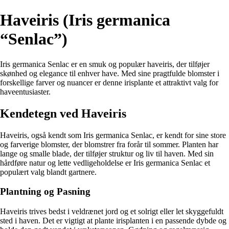
Haveiris (Iris germanica
“Senlac”)
Iris germanica Senlac er en smuk og populær haveiris, der tilføjer
skønhed og elegance til enhver have. Med sine pragtfulde blomster i
forskellige farver og nuancer er denne irisplante et attraktivt valg for
haveentusiaster.
Kendetegn ved Haveiris
Haveiris, også kendt som Iris germanica Senlac, er kendt for sine store
og farverige blomster, der blomstrer fra forår til sommer. Planten har
lange og smalle blade, der tilføjer struktur og liv til haven. Med sin
hårdføre natur og lette vedligeholdelse er Iris germanica Senlac et
populært valg blandt gartnere.
Plantning og Pasning
Haveiris trives bedst i veldrænet jord og et solrigt eller let skyggefuldt
sted i haven. Det er vigtigt at plante irisplanten i en passende dybde og