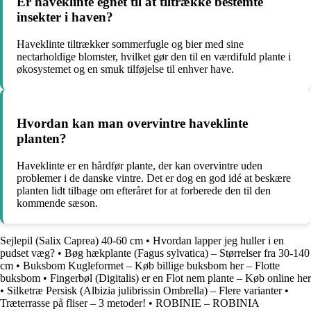
Er haveklinte egnet til at tiltrække bestemte
insekter i haven?
Haveklinte tiltrækker sommerfugle og bier med sine
nectarholdige blomster, hvilket gør den til en værdifuld plante i
økosystemet og en smuk tilføjelse til enhver have.
Hvordan kan man overvintre haveklinte
planten?
Haveklinte er en hårdfør plante, der kan overvintre uden
problemer i de danske vintre. Det er dog en god idé at beskære
planten lidt tilbage om efteråret for at forberede den til den
kommende sæson.
Sejlepil (Salix Caprea) 40-60 cm
•
Hvordan lapper jeg huller i en
pudset væg?
•
Bøg hækplante (Fagus sylvatica) – Størrelser fra 30-140
cm
•
Buksbom Kugleformet – Køb billige buksbom her – Flotte
buksbom
•
Fingerbøl (Digitalis) er en Flot nem plante – Køb online her
•
Silketræ Persisk (Albizia julibrissin Ombrella) – Flere varianter
•
Træterrasse på fliser – 3 metoder!
•
ROBINIE – ROBINIA