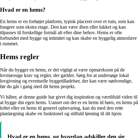
Hvad er en hems?
En hems er en forhøjet platform, typisk placeret over et rum, som kan
fungere som ekstra etage. Den kan være åben eller lukket og kan
tilpasses til forskellige formål alt efter dine behov. Hems er ofte
forbundet med hygge og intimitet og kan skabe en hyggelig atmosfære
i rummet.
Hems regler
Når du bygger en hems, er det vigtigt at være opmærksom på de
lovmæssige krav og regler, der gælder. Sørg for at undersøge lokal
lovgivning og eventuelle byggetilladelser, der kan være nødvendige,
før du går i gang med dit hems projekt.
Vi håber, at denne guide har givet dig inspiration og værdifuld viden til
at bygge din egen hems. Uanset om det er en hems til børn, en hems på
loftet eller en hems til generel opbevaring, kan du med den rette
planlægning skabe en funktionel og stilfuld løsning til dit hjem.
Hvad er en hems, og hvordan adskiller den sig