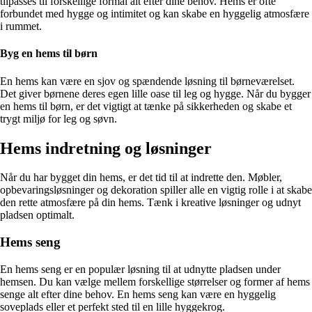
tilpasses til forskellige formål alt efter dine behov. Hems er ofte
forbundet med hygge og intimitet og kan skabe en hyggelig atmosfære
i rummet.
Byg en hems til børn
En hems kan være en sjov og spændende løsning til børneværelset.
Det giver børnene deres egen lille oase til leg og hygge. Når du bygger
en hems til børn, er det vigtigt at tænke på sikkerheden og skabe et
trygt miljø for leg og søvn.
Hems indretning og løsninger
Når du har bygget din hems, er det tid til at indrette den. Møbler,
opbevaringsløsninger og dekoration spiller alle en vigtig rolle i at skabe
den rette atmosfære på din hems. Tænk i kreative løsninger og udnyt
pladsen optimalt.
Hems seng
En hems seng er en populær løsning til at udnytte pladsen under
hemsen. Du kan vælge mellem forskellige størrelser og former af hems
senge alt efter dine behov. En hems seng kan være en hyggelig
soveplads eller et perfekt sted til en lille hyggekrog.