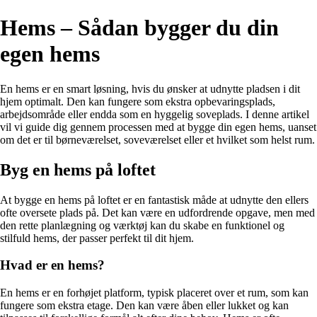
Hems – Sådan bygger du din
egen hems
En hems er en smart løsning, hvis du ønsker at udnytte pladsen i dit
hjem optimalt. Den kan fungere som ekstra opbevaringsplads,
arbejdsområde eller endda som en hyggelig soveplads. I denne artikel
vil vi guide dig gennem processen med at bygge din egen hems, uanset
om det er til børneværelset, soveværelset eller et hvilket som helst rum.
Byg en hems på loftet
At bygge en hems på loftet er en fantastisk måde at udnytte den ellers
ofte oversete plads på. Det kan være en udfordrende opgave, men med
den rette planlægning og værktøj kan du skabe en funktionel og
stilfuld hems, der passer perfekt til dit hjem.
Hvad er en hems?
En hems er en forhøjet platform, typisk placeret over et rum, som kan
fungere som ekstra etage. Den kan være åben eller lukket og kan