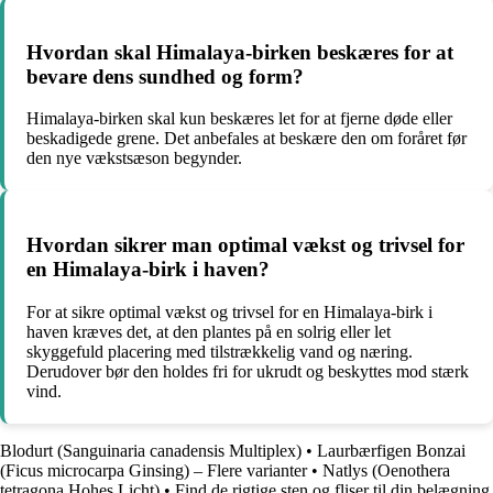
Hvordan skal Himalaya-birken beskæres for at
bevare dens sundhed og form?
Himalaya-birken skal kun beskæres let for at fjerne døde eller
beskadigede grene. Det anbefales at beskære den om foråret før
den nye vækstsæson begynder.
Hvordan sikrer man optimal vækst og trivsel for
en Himalaya-birk i haven?
For at sikre optimal vækst og trivsel for en Himalaya-birk i
haven kræves det, at den plantes på en solrig eller let
skyggefuld placering med tilstrækkelig vand og næring.
Derudover bør den holdes fri for ukrudt og beskyttes mod stærk
vind.
Blodurt (Sanguinaria canadensis Multiplex)
•
Laurbærfigen Bonzai
(Ficus microcarpa Ginsing) – Flere varianter
•
Natlys (Oenothera
tetragona Hohes Licht)
•
Find de rigtige sten og fliser til din belægning