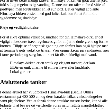
For at trives bedst muligt kræver Himalaya-birken en godt drænet jord,
fuld sol og regelmæssig vanding. Denne træsort tåler en bred vifte af
jordtyper, men foretrækker en let sur jord. Det er vigtigt at plante
Himalaya-birken et sted med god luftcirkulation for at forhindre
sygdomme og skadedyr.
Pleje og vedligeholdelse
For at sikre optimal vækst og sundhed for din Himalaya-birk, er det
vigtigt at beskære træet regelmæssigt for at fjerne døde grene og forme
kronen. Tilføjelse af organisk gødning om foråret kan også hjælpe med
at fremme træets vækst og trivsel. Vær opmærksom på vandingen, især
i tørre perioder, og sørg for, at træet får tilstrækkeligt med vand.
Himalaya-birken er en smuk og elegant træsort, der kan
tilføje en unik charme til enhver have eller landskab. –
Lokal gartner
Afsluttende tanker
I denne artikel har vi udforsket Himalaya-birk (Betula Utilis)
enstammet på 400-500 cm og dens karakteristika, vækstbetingelser
samt plejebehov. Ved at forstå denne smukke træsort bedre, kan vi alle
bidrage til at bevare og værdsætte vores natur rigtige mangfoldighed.