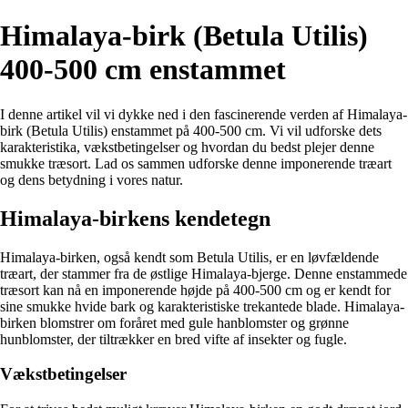
Himalaya-birk (Betula Utilis)
400-500 cm enstammet
I denne artikel vil vi dykke ned i den fascinerende verden af Himalaya-
birk (Betula Utilis) enstammet på 400-500 cm. Vi vil udforske dets
karakteristika, vækstbetingelser og hvordan du bedst plejer denne
smukke træsort. Lad os sammen udforske denne imponerende træart
og dens betydning i vores natur.
Himalaya-birkens kendetegn
Himalaya-birken, også kendt som Betula Utilis, er en løvfældende
træart, der stammer fra de østlige Himalaya-bjerge. Denne enstammede
træsort kan nå en imponerende højde på 400-500 cm og er kendt for
sine smukke hvide bark og karakteristiske trekantede blade. Himalaya-
birken blomstrer om foråret med gule hanblomster og grønne
hunblomster, der tiltrækker en bred vifte af insekter og fugle.
Vækstbetingelser