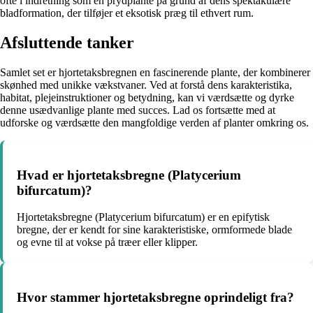
ofte i indretning som en prydplante på grund af dens spektakulære
bladformation, der tilføjer et eksotisk præg til ethvert rum.
Afsluttende tanker
Samlet set er hjortetaksbregnen en fascinerende plante, der kombinerer
skønhed med unikke vækstvaner. Ved at forstå dens karakteristika,
habitat, plejeinstruktioner og betydning, kan vi værdsætte og dyrke
denne usædvanlige plante med succes. Lad os fortsætte med at
udforske og værdsætte den mangfoldige verden af planter omkring os.
Hvad er hjortetaksbregne (Platycerium
bifurcatum)?
Hjortetaksbregne (Platycerium bifurcatum) er en epifytisk
bregne, der er kendt for sine karakteristiske, ormformede blade
og evne til at vokse på træer eller klipper.
Hvor stammer hjortetaksbregne oprindeligt fra?