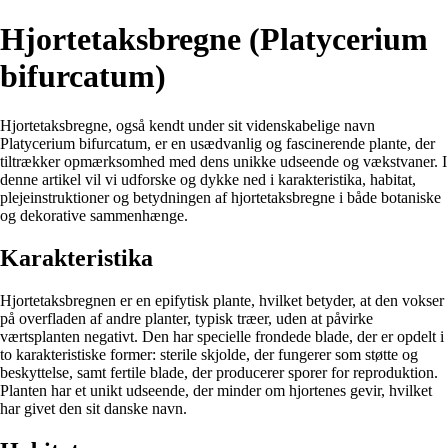
Hjortetaksbregne (Platycerium
bifurcatum)
Hjortetaksbregne, også kendt under sit videnskabelige navn
Platycerium bifurcatum, er en usædvanlig og fascinerende plante, der
tiltrækker opmærksomhed med dens unikke udseende og vækstvaner. I
denne artikel vil vi udforske og dykke ned i karakteristika, habitat,
plejeinstruktioner og betydningen af hjortetaksbregne i både botaniske
og dekorative sammenhænge.
Karakteristika
Hjortetaksbregnen er en epifytisk plante, hvilket betyder, at den vokser
på overfladen af andre planter, typisk træer, uden at påvirke
værtsplanten negativt. Den har specielle frondede blade, der er opdelt i
to karakteristiske former: sterile skjolde, der fungerer som støtte og
beskyttelse, samt fertile blade, der producerer sporer for reproduktion.
Planten har et unikt udseende, der minder om hjortenes gevir, hvilket
har givet den sit danske navn.