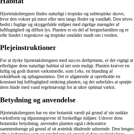
Habitat
Hjortetaksbregnen findes naturligt i tropiske og subtropiske skove,
hvor den vokser på træer eller sten langs floder og vandløb. Den trives
bedst i fugtige og skyggefulde miljøer med rigelige mængder af
luftfugtighed og diffust lys. Planten er en del af bregnefamilien og er
ofte fundet i regnskove og tropiske områder rundt om i verden.
Plejeinstruktioner
For at dyrke hjortetaksbregnen med succes derhjemme, er det vigtigt at
efterligne dens naturlige habitat så tæt som muligt. Planten kræver en
luftig og godt drænet vækstmedie, som f.eks. en blanding af
orkidébark og sphagnummos. Det er afgørende at opretholde en
konstant høj luftfugtighed omkring planten, og det anbefales at sprøjte
dens blade med vand regelmæssigt for at sikre optimal vækst.
Betydning og anvendelse
Hjortetaksbregnen har en stor botanisk værdi på grund af sin unikke
vækstform og tilpasningsevne til forskellige miljøer. Udover dens
botaniske betydning, anvendes planten også i dekorative
sammenhænge på grund af sit æstetisk tiltalende udseende. Den bruges