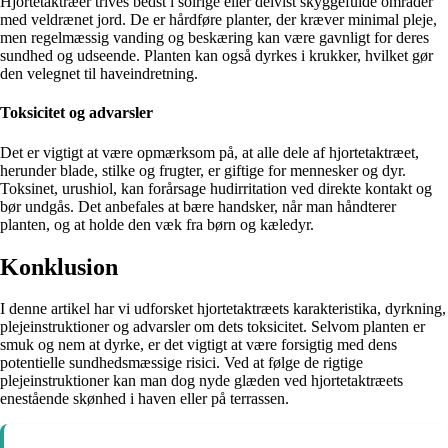
Hjortetaktræer trives bedst i solrige eller delvist skyggefulde områder
med veldrænet jord. De er hårdføre planter, der kræver minimal pleje,
men regelmæssig vanding og beskæring kan være gavnligt for deres
sundhed og udseende. Planten kan også dyrkes i krukker, hvilket gør
den velegnet til haveindretning.
Toksicitet og advarsler
Det er vigtigt at være opmærksom på, at alle dele af hjortetaktræet,
herunder blade, stilke og frugter, er giftige for mennesker og dyr.
Toksinet, urushiol, kan forårsage hudirritation ved direkte kontakt og
bør undgås. Det anbefales at bære handsker, når man håndterer
planten, og at holde den væk fra børn og kæledyr.
Konklusion
I denne artikel har vi udforsket hjortetaktræets karakteristika, dyrkning,
plejeinstruktioner og advarsler om dets toksicitet. Selvom planten er
smuk og nem at dyrke, er det vigtigt at være forsigtig med dens
potentielle sundhedsmæssige risici. Ved at følge de rigtige
plejeinstruktioner kan man dog nyde glæden ved hjortetaktræets
enestående skønhed i haven eller på terrassen.