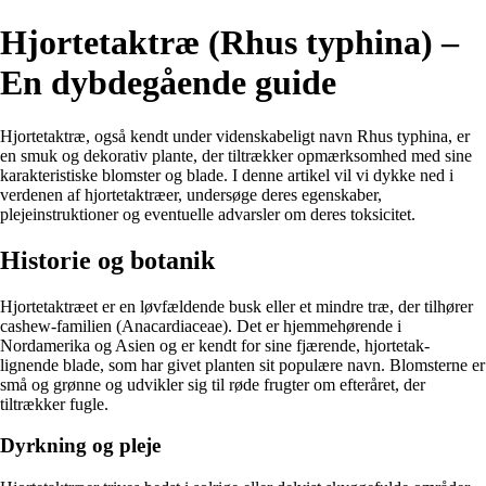
Hjortetaktræ (Rhus typhina) –
En dybdegående guide
Hjortetaktræ, også kendt under videnskabeligt navn Rhus typhina, er
en smuk og dekorativ plante, der tiltrækker opmærksomhed med sine
karakteristiske blomster og blade. I denne artikel vil vi dykke ned i
verdenen af hjortetaktræer, undersøge deres egenskaber,
plejeinstruktioner og eventuelle advarsler om deres toksicitet.
Historie og botanik
Hjortetaktræet er en løvfældende busk eller et mindre træ, der tilhører
cashew-familien (Anacardiaceae). Det er hjemmehørende i
Nordamerika og Asien og er kendt for sine fjærende, hjortetak-
lignende blade, som har givet planten sit populære navn. Blomsterne er
små og grønne og udvikler sig til røde frugter om efteråret, der
tiltrækker fugle.
Dyrkning og pleje