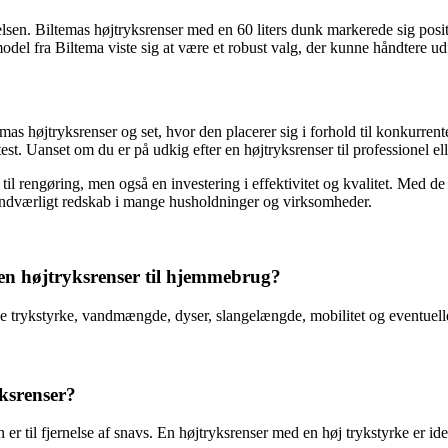
elsen. Biltemas højtryksrenser med en 60 liters dunk markerede sig posit
odel fra Biltema viste sig at være et robust valg, der kunne håndtere 
emas højtryksrenser og set, hvor den placerer sig i forhold til konkurr
test. Uanset om du er på udkig efter en højtryksrenser til professionel e
j til rengøring, men også en investering i effektivitet og kvalitet. Med 
 uundværligt redskab i mange husholdninger og virksomheder.
en højtryksrenser til hjemmebrug?
e trykstyrke, vandmængde, dyser, slangelængde, mobilitet og eventuell
yksrenser?
n er til fjernelse af snavs. En højtryksrenser med en høj trykstyrke er i