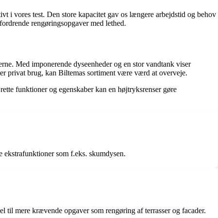
ivt i vores test. Den store kapacitet gav os længere arbejdstid og behov
udfordrende rengøringsopgaver med lethed.
enterne. Med imponerende dyseenheder og en stor vandtank viser
ller privat brug, kan Biltemas sortiment være værd at overveje.
de rette funktioner og egenskaber kan en højtryksrenser gøre
e ekstrafunktioner som f.eks. skumdysen.
deel til mere krævende opgaver som rengøring af terrasser og facader.