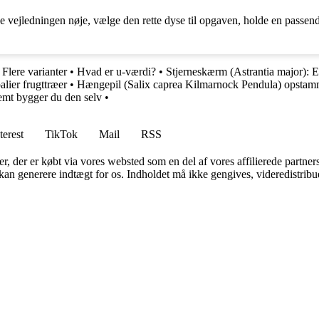
e vejledningen nøje, vælge den rette dyse til opgaven, holde en passende
Flere varianter
•
Hvad er u-værdi?
•
Stjerneskærm (Astrantia major): E
alier frugttræer
•
Hængepil (Salix caprea Kilmarnock Pendula) opstamme
emt bygger du den selv
•
terest
TikTok
Mail
RSS
ter, der er købt via vores websted som en del af vores affilierede partne
 kan generere indtægt for os. Indholdet må ikke gengives, videredistribue