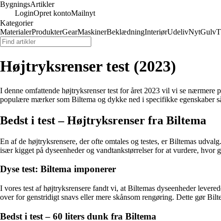
Bygnings
Artikler
Login
Opret konto
Mailnyt
Kategorier
Materialer
Produkter
Gear
Maskiner
Beklædning
Interiør
Udeliv
Nyt
Gulv
T
Højtryksrenser test (2023)
I denne omfattende højtryksrenser test for året 2023 vil vi se nærmere p
populære mærker som Biltema og dykke ned i specifikke egenskaber såsom
Bedst i test – Højtryksrenser fra Biltema
En af de højtryksrensere, der ofte omtales og testes, er Biltemas udvalg.
især kigget på dyseenheder og vandtankstørrelser for at vurdere, hvor go
Dyse test: Biltema imponerer
I vores test af højtryksrensere fandt vi, at Biltemas dyseenheder lever
over for genstridigt snavs eller mere skånsom rengøring. Dette gør Biltem
Bedst i test – 60 liters dunk fra Biltema