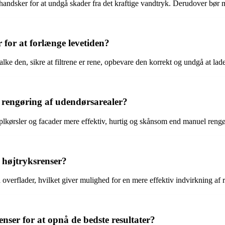
andsker for at undgå skader fra det kraftige vandtryk. Derudover bør man
for at forlænge levetiden?
ke den, sikre at filtrene er rene, opbevare den korrekt og undgå at lade
il rengøring af udendørsarealer?
plkørsler og facader mere effektiv, hurtig og skånsom end manuel rengør
 højtryksrenser?
verflader, hvilket giver mulighed for en mere effektiv indvirkning af 
ser for at opnå de bedste resultater?