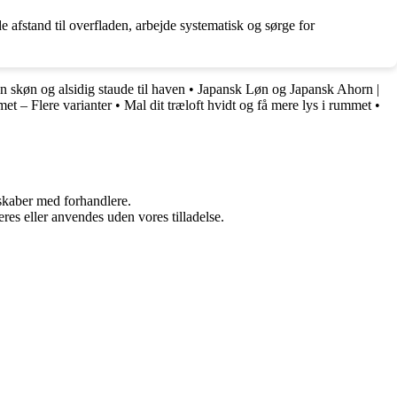
 afstand til overfladen, arbejde systematisk og sørge for
n skøn og alsidig staude til haven
•
Japansk Løn og Japansk Ahorn |
t – Flere varianter
•
Mal dit træloft hvidt og få mere lys i rummet
•
rskaber med forhandlere.
res eller anvendes uden vores tilladelse.