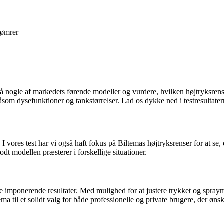
ømrer
å nogle af markedets førende modeller og vurdere, hvilken højtryksrenser
 dysefunktioner og tankstørrelser. Lad os dykke ned i testresultaterne 
 I vores test har vi også haft fokus på Biltemas højtryksrenser for at se,
dt modellen præsterer i forskellige situationer.
ede imponerende resultater. Med mulighed for at justere trykket og spra
a til et solidt valg for både professionelle og private brugere, der ønske