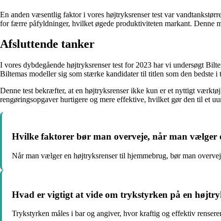
En anden væsentlig faktor i vores højtryksrenser test var vandtankstørr
for færre påfyldninger, hvilket øgede produktiviteten markant. Denne m
Afsluttende tanker
I vores dybdegående højtryksrenser test for 2023 har vi undersøgt Bilt
Biltemas modeller sig som stærke kandidater til titlen som den bedste i 
Denne test bekræfter, at en højtryksrenser ikke kun er et nyttigt værktø
rengøringsopgaver hurtigere og mere effektive, hvilket gør den til et
Hvilke faktorer bør man overveje, når man vælger 
Når man vælger en højtryksrenser til hjemmebrug, bør man overvej
Hvad er vigtigt at vide om trykstyrken på en højtr
Trykstyrken måles i bar og angiver, hvor kraftig og effektiv rensere