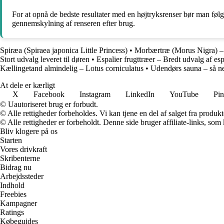
For at opnå de bedste resultater med en højtryksrenser bør man følg
gennemskylning af renseren efter brug.
Spiræa (Spiraea japonica Little Princess)
•
Morbærtræ (Morus Nigra) – 
Stort udvalg leveret til døren
•
Espalier frugttræer – Bredt udvalg af esp
Kællingetand almindelig – Lotus corniculatus
•
Udendørs sauna – så n
At dele er kærligt
X
Facebook
Instagram
LinkedIn
YouTube
Pin
© Uautoriseret brug er forbudt.
© Alle rettigheder forbeholdes. Vi kan tjene en del af salget fra produk
© Alle rettigheder er forbeholdt. Denne side bruger affiliate-links, som
Bliv klogere på os
Starten
Vores drivkraft
Skribenterne
Bidrag nu
Arbejdssteder
Indhold
Freebies
Kampagner
Ratings
Købeguides