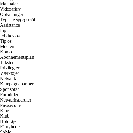
Manualer
Videoarkiv
Oplysninger
Typiske spørgsmål
Assistance
Input
Job hos os
Tip os
Medlem
Konto
Abonnementsplan
Takster
Privilegier
Værktøjer
Netværk
Kampagnepartner
Sponsorat
Formidler
Netværkspartner
Pressezone
Ring
Klub
Hold øje
Få nyheder
SoMe