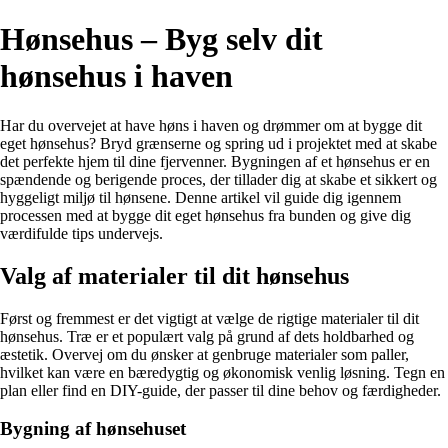
Hønsehus – Byg selv dit
hønsehus i haven
Har du overvejet at have høns i haven og drømmer om at bygge dit
eget hønsehus? Bryd grænserne og spring ud i projektet med at skabe
det perfekte hjem til dine fjervenner. Bygningen af et hønsehus er en
spændende og berigende proces, der tillader dig at skabe et sikkert og
hyggeligt miljø til hønsene. Denne artikel vil guide dig igennem
processen med at bygge dit eget hønsehus fra bunden og give dig
værdifulde tips undervejs.
Valg af materialer til dit hønsehus
Først og fremmest er det vigtigt at vælge de rigtige materialer til dit
hønsehus. Træ er et populært valg på grund af dets holdbarhed og
æstetik. Overvej om du ønsker at genbruge materialer som paller,
hvilket kan være en bæredygtig og økonomisk venlig løsning. Tegn en
plan eller find en DIY-guide, der passer til dine behov og færdigheder.
Bygning af hønsehuset