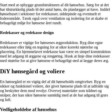
Start med at opbygge grundstrukturen af dit hønsehus. Sørg for at det
har tilstrækkelig plads til det antal høns, du planlægger at have. Inddel
hønsehuset i sektioner for redekasser, siddepinde og eventuelt et
foderområde. Tænk også over ventilation og isolering for at skabe et
behageligt miljø for hønsene året rundt.
Redekasser og redekasse design
Redekasser er vigtige for hønsenes ægproduktion. Byg dine egne
redekasser eller følg en tegning for at sikre korrekt størrelse og
placering. En hjemmelavet redekasse kan være en simpel konstruktion
med let adgang til æggene og rengøring. Husk at linje dine redekasser
med strøelse for at give hønsene et behageligt sted at lægge deres æg.
DiY hønsegård og voliere
En hønsegård er en vigtig del af dit hønseholds omgivelser. Byg en
sikker og funktionel voliere, der giver hønsene plads til at udfolde sig
og beskytter dem mod rovdyr. Overvej materialer som trådnet og
stolper, der kan sikre hønsene samtidig med at de har adgang til græs
og luft.
Vedligeholdelse af hønsehus