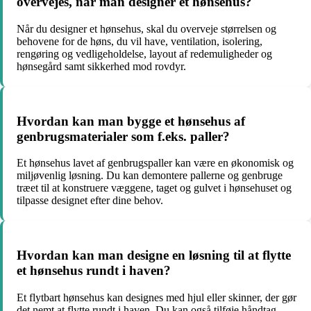
overvejes, når man designer et hønsehus?
Når du designer et hønsehus, skal du overveje størrelsen og
behovene for de høns, du vil have, ventilation, isolering,
rengøring og vedligeholdelse, layout af redemuligheder og
hønsegård samt sikkerhed mod rovdyr.
Hvordan kan man bygge et hønsehus af
genbrugsmaterialer som f.eks. paller?
Et hønsehus lavet af genbrugspaller kan være en økonomisk og
miljøvenlig løsning. Du kan demontere pallerne og genbruge
træet til at konstruere væggene, taget og gulvet i hønsehuset og
tilpasse designet efter dine behov.
Hvordan kan man designe en løsning til at flytte
et hønsehus rundt i haven?
Et flytbart hønsehus kan designes med hjul eller skinner, der gør
det nemt at flytte rundt i haven. Du kan også tilføje håndtag