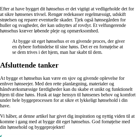
Efter at have bygget dit hønsehus er det vigtigt at vedligeholde det for
at sikre hønsenes trivsel. Rengør redekasser regelmæssigt, udskift
strøelsen og reparer eventuelle skader. Tjek også hønsegården for
huller og svagheder, der kan udnyttes af rovdyr. Et velfungerende
hønsehus kræver løbende pleje og opmærksomhed.
At bygge sit eget hønsehus er en givende proces, der giver
en dybere forbindelse til sine høns. Det er en fornøjelse at
se dem trives i det hjem, man har skabt til dem.
Afsluttende tanker
At bygge et hønsehus kan være en sjov og givende oplevelse for
enhver hønseejer. Med den rette planlægning, materialer og
håndværksmæssige færdigheder kan du skabe et unikt og funktionelt
hjem til dine høns. Husk at tage hensyn til hønsenes behov og komfort
under hele byggeprocessen for at sikre et lykkeligt hønsehold i din
have.
Vi håber, at denne artikel har givet dig inspiration og nyttig viden til at
komme i gang med at bygge dit eget hønsehus. God fornøjelse med
din hønsehold og byggeprojektet!