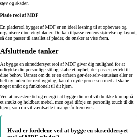
støv og skader.
Plade reol af MDF
En pladereol bygget af MDF er en ideel løsning til at opbevare og
organisere dine vinylplader. Du kan tilpasse reolens størrelse og layout,
så den passer til antallet af plader, du ønsker at vise frem.
Afsluttende tanker
At bygge en skræddersyet reol af MDF giver dig mulighed for at
udtrykke din personlige stil og skabe et møbel, der passer perfekt til
dine behov. Uanset om du er en erfaren gør-det-selv-entusiast eller er
helt ny inden for reolbygning, kan du nyde processen med at skabe
noget unikt og funktionelt til dit hjem.
Ved at investere tid og energi i at bygge din reol vil du ikke kun opnå
et smukt og holdbart møbel, men også tilføje en personlig touch til dit
hjem, som du vil værdsætte i mange år fremover.
Hvad er fordelene ved at bygge en skræddersyet