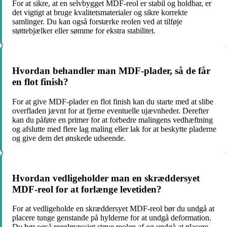
For at sikre, at en selvbygget MDF-reol er stabil og holdbar, er
det vigtigt at bruge kvalitetsmaterialer og sikre korrekte
samlinger. Du kan også forstærke reolen ved at tilføje
støttebjælker eller sømme for ekstra stabilitet.
Hvordan behandler man MDF-plader, så de får
en flot finish?
For at give MDF-plader en flot finish kan du starte med at slibe
overfladen jævnt for at fjerne eventuelle ujævnheder. Derefter
kan du påføre en primer for at forbedre malingens vedhæftning
og afslutte med flere lag maling eller lak for at beskytte pladerne
og give dem det ønskede udseende.
Hvordan vedligeholder man en skræddersyet
MDF-reol for at forlænge levetiden?
For at vedligeholde en skræddersyet MDF-reol bør du undgå at
placere tunge genstande på hylderne for at undgå deformation.
Du bør også regelmæssigt støve reolen af og undgå at placere