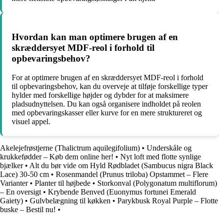
Hvordan kan man optimere brugen af en
skræddersyet MDF-reol i forhold til
opbevaringsbehov?
For at optimere brugen af en skræddersyet MDF-reol i forhold
til opbevaringsbehov, kan du overveje at tilføje forskellige typer
hylder med forskellige højder og dybder for at maksimere
pladsudnyttelsen. Du kan også organisere indholdet på reolen
med opbevaringskasser eller kurve for en mere struktureret og
visuel appel.
Akelejefrøstjerne (Thalictrum aquilegifolium)
•
Underskåle og
krukkefødder – Køb dem online her!
•
Nyt loft med flotte synlige
bjælker
•
Alt du bør vide om Hyld Rødbladet (Sambucus nigra Black
Lace) 30-50 cm
•
Rosenmandel (Prunus triloba) Opstammet – Flere
Varianter
•
Planter til højbede
•
Storkonval (Polygonatum multiflorum)
– En oversigt
•
Krybende Benved (Euonymus fortunei Emerald
Gaiety)
•
Gulvbelægning til køkken
•
Parykbusk Royal Purple – Flotte
buske – Bestil nu!
•