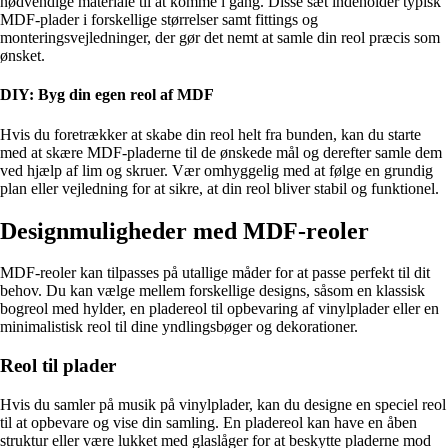
nødvendige materiale til at komme i gang. Disse sæt indeholder typisk
MDF-plader i forskellige størrelser samt fittings og
monteringsvejledninger, der gør det nemt at samle din reol præcis som
ønsket.
DIY: Byg din egen reol af MDF
Hvis du foretrækker at skabe din reol helt fra bunden, kan du starte
med at skære MDF-pladerne til de ønskede mål og derefter samle dem
ved hjælp af lim og skruer. Vær omhyggelig med at følge en grundig
plan eller vejledning for at sikre, at din reol bliver stabil og funktionel.
Designmuligheder med MDF-reoler
MDF-reoler kan tilpasses på utallige måder for at passe perfekt til dit
behov. Du kan vælge mellem forskellige designs, såsom en klassisk
bogreol med hylder, en pladereol til opbevaring af vinylplader eller en
minimalistisk reol til dine yndlingsbøger og dekorationer.
Reol til plader
Hvis du samler på musik på vinylplader, kan du designe en speciel reol
til at opbevare og vise din samling. En pladereol kan have en åben
struktur eller være lukket med glaslåger for at beskytte pladerne mod