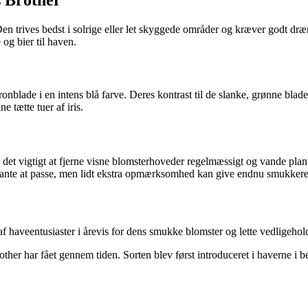
Den trives bedst i solrige eller let skyggede områder og kræver godt dræn
og bier til haven.
blade i en intens blå farve. Deres kontrast til de slanke, grønne blade
 tætte tuer af iris.
r det vigtigt at fjerne visne blomsterhoveder regelmæssigt og vande plant
plante at passe, men lidt ekstra opmærksomhed kan give endnu smukkere 
af haveentusiaster i årevis for dens smukke blomster og lette vedligehol
other har fået gennem tiden. Sorten blev først introduceret i haverne i 