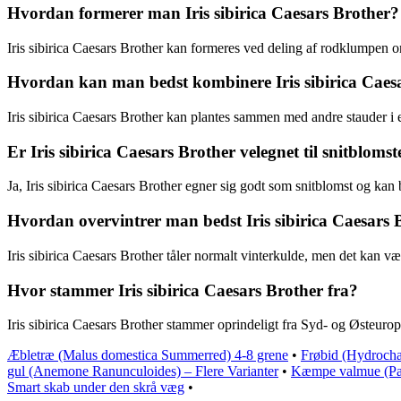
Hvordan formerer man Iris sibirica Caesars Brother?
Iris sibirica Caesars Brother kan formeres ved deling af rodklumpen om 
Hvordan kan man bedst kombinere Iris sibirica Caes
Iris sibirica Caesars Brother kan plantes sammen med andre stauder i 
Er Iris sibirica Caesars Brother velegnet til snitblomst
Ja, Iris sibirica Caesars Brother egner sig godt som snitblomst og kan
Hvordan overvintrer man bedst Iris sibirica Caesars 
Iris sibirica Caesars Brother tåler normalt vinterkulde, men det kan v
Hvor stammer Iris sibirica Caesars Brother fra?
Iris sibirica Caesars Brother stammer oprindeligt fra Syd- og Østeurop
Æbletræ (Malus domestica Summerred) 4-8 grene
•
Frøbid (Hydrocha
gul (Anemone Ranunculoides) – Flere Varianter
•
Kæmpe valmue (Papa
Smart skab under den skrå væg
•