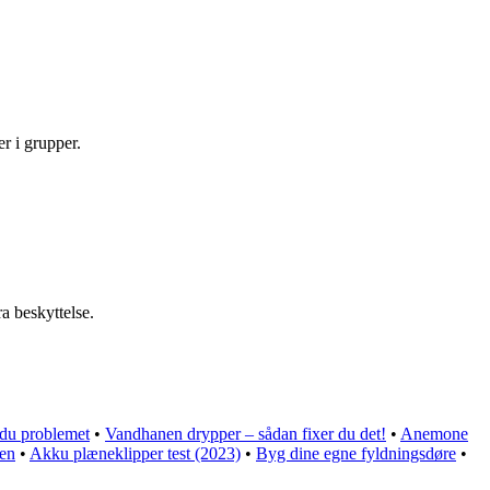
r i grupper.
a beskyttelse.
r du problemet
•
Vandhanen drypper – sådan fixer du det!
•
Anemone
ven
•
Akku plæneklipper test (2023)
•
Byg dine egne fyldningsdøre
•