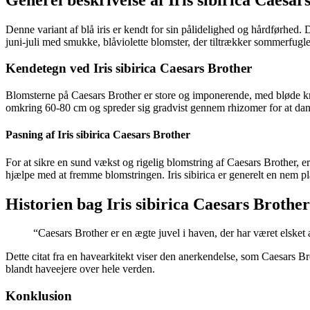
Denne variant af blå iris er kendt for sin pålidelighed og hårdførhed. 
juni-juli med smukke, blåviolette blomster, der tiltrækker sommerfugle 
Kendetegn ved Iris sibirica Caesars Brother
Blomsterne på Caesars Brother er store og imponerende, med bløde kron
omkring 60-80 cm og spreder sig gradvist gennem rhizomer for at danne
Pasning af Iris sibirica Caesars Brother
For at sikre en sund vækst og rigelig blomstring af Caesars Brother, e
hjælpe med at fremme blomstringen. Iris sibirica er generelt en nem 
Historien bag Iris sibirica Caesars Brother
“Caesars Brother er en ægte juvel i haven, der har været elsket 
Dette citat fra en havearkitekt viser den anerkendelse, som Caesars Br
blandt haveejere over hele verden.
Konklusion