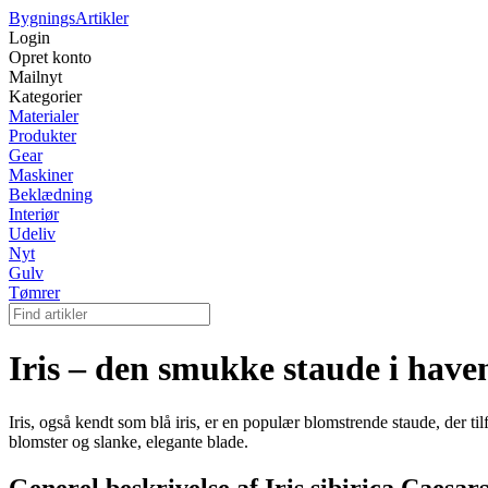
Bygnings
Artikler
Login
Opret konto
Mailnyt
Kategorier
Materialer
Produkter
Gear
Maskiner
Beklædning
Interiør
Udeliv
Nyt
Gulv
Tømrer
Iris – den smukke staude i have
Iris, også kendt som blå iris, er en populær blomstrende staude, der ti
blomster og slanke, elegante blade.
Generel beskrivelse af Iris sibirica Caesar