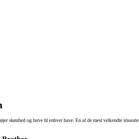
n
lføjer skønhed og farve til enhver have. En af de mest velkendte irissorte
s Brother