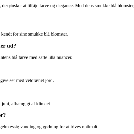
ve, der ønsker at tilføje farve og elegance. Med dens smukke blå blomster,
er kendt for sine smukke blå blomster.
her ud?
intens blå farve med sarte lilla nuancer.
omgivelser med veldrænet jord.
l juni, afhængigt af klimaet.
er?
regelmæssig vanding og gødning for at trives optimalt.