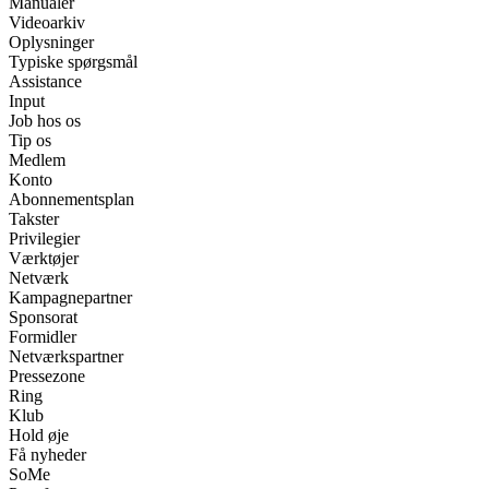
Manualer
Videoarkiv
Oplysninger
Typiske spørgsmål
Assistance
Input
Job hos os
Tip os
Medlem
Konto
Abonnementsplan
Takster
Privilegier
Værktøjer
Netværk
Kampagnepartner
Sponsorat
Formidler
Netværkspartner
Pressezone
Ring
Klub
Hold øje
Få nyheder
SoMe