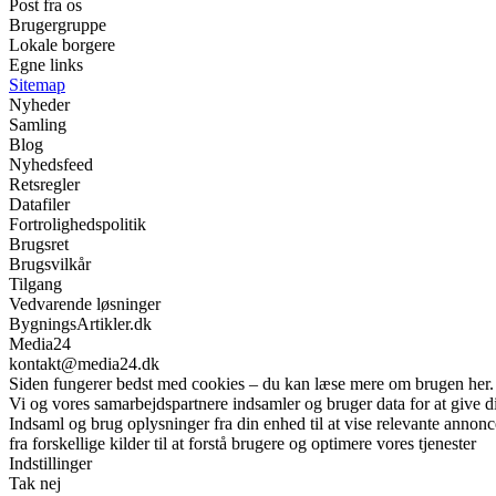
Post fra os
Brugergruppe
Lokale borgere
Egne links
Sitemap
Nyheder
Samling
Blog
Nyhedsfeed
Retsregler
Datafiler
Fortrolighedspolitik
Brugsret
Brugsvilkår
Tilgang
Vedvarende løsninger
BygningsArtikler.dk
Media24
kontakt@media24.dk
Siden fungerer bedst med cookies – du kan læse mere om brugen her.
Vi og vores samarbejdspartnere indsamler og bruger data for at give di
Indsaml og brug oplysninger fra din enhed til at vise relevante annonc
fra forskellige kilder til at forstå brugere og optimere vores tjenester
Indstillinger
Tak nej