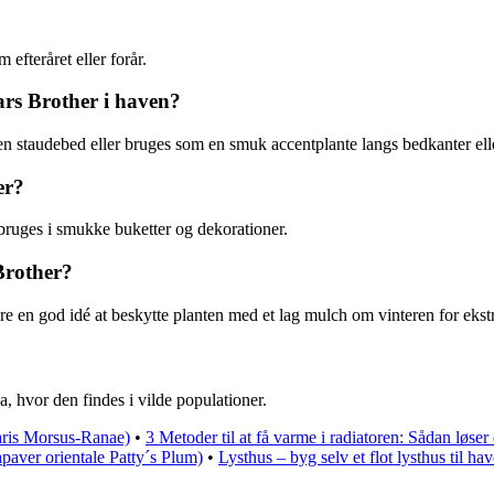
efteråret eller forår.
ars Brother i haven?
en staudebed eller bruges som en smuk accentplante langs bedkanter elle
er?
 bruges i smukke buketter og dekorationer.
Brother?
ære en god idé at beskytte planten med et lag mulch om vinteren for ekstr
a, hvor den findes i vilde populationer.
ris Morsus-Ranae)
•
3 Metoder til at få varme i radiatoren: Sådan løse
ver orientale Patty´s Plum)
•
Lysthus – byg selv et flot lysthus til ha