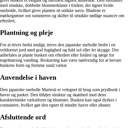
giver busken et elegant og nærmest lagdelt udseende. Den blomstrer
med smukke, dobbelte blomsterklaser i foråret, der ligner hvide
snebolde, hvilket giver planten sit unikke navn. Bladene er
mørkegrønne om sommeren og skifter til smukke rødlige nuancer om
efteråret.
Plantning og pleje
For at trives bedst muligt, trives den japanske snebolle bedst i en
veldrænet jord med god fugtighed og fuld sol eller let skygge. Det
anbefales at plante busken om efteråret eller foråret og sørge for
regelmæssig vanding. Beskæring kan være nødvendig for at bevare
buskens form og fremme sund vækst.
Anvendelse i haven
Den japanske snebolle Mariesii er velegnet til brug som prydbusk i
haver og parker. Den tilføjer struktur og skønhed med dens
karakteristiske vækstform og blomster. Busken kan også dyrkes i
containere, hvilket gør den egnet til mindre haver eller altaner.
Afsluttende ord