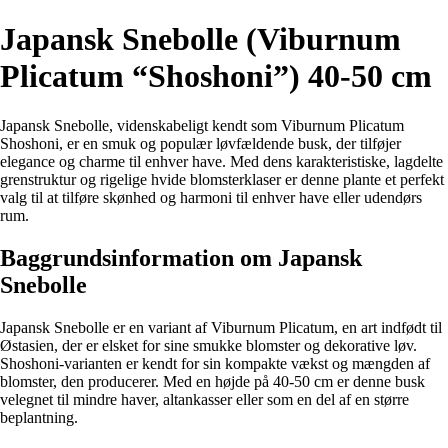
Japansk Snebolle (Viburnum
Plicatum “Shoshoni”) 40-50 cm
Japansk Snebolle, videnskabeligt kendt som Viburnum Plicatum
Shoshoni, er en smuk og populær løvfældende busk, der tilføjer
elegance og charme til enhver have. Med dens karakteristiske, lagdelte
grenstruktur og rigelige hvide blomsterklaser er denne plante et perfekt
valg til at tilføre skønhed og harmoni til enhver have eller udendørs
rum.
Baggrundsinformation om Japansk
Snebolle
Japansk Snebolle er en variant af Viburnum Plicatum, en art indfødt til
Østasien, der er elsket for sine smukke blomster og dekorative løv.
Shoshoni-varianten er kendt for sin kompakte vækst og mængden af
blomster, den producerer. Med en højde på 40-50 cm er denne busk
velegnet til mindre haver, altankasser eller som en del af en større
beplantning.