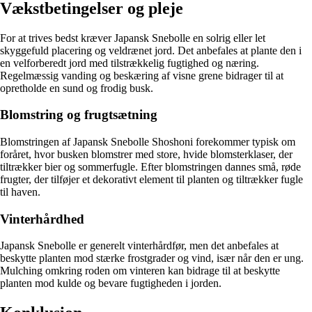
Vækstbetingelser og pleje
For at trives bedst kræver Japansk Snebolle en solrig eller let
skyggefuld placering og veldrænet jord. Det anbefales at plante den i
en velforberedt jord med tilstrækkelig fugtighed og næring.
Regelmæssig vanding og beskæring af visne grene bidrager til at
opretholde en sund og frodig busk.
Blomstring og frugtsætning
Blomstringen af Japansk Snebolle Shoshoni forekommer typisk om
foråret, hvor busken blomstrer med store, hvide blomsterklaser, der
tiltrækker bier og sommerfugle. Efter blomstringen dannes små, røde
frugter, der tilføjer et dekorativt element til planten og tiltrækker fugle
til haven.
Vinterhårdhed
Japansk Snebolle er generelt vinterhårdfør, men det anbefales at
beskytte planten mod stærke frostgrader og vind, især når den er ung.
Mulching omkring roden om vinteren kan bidrage til at beskytte
planten mod kulde og bevare fugtigheden i jorden.