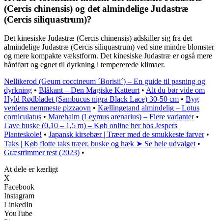
(Cercis chinensis) og det almindelige Judastræ
(Cercis siliquastrum)?
Det kinesiske Judastræ (Cercis chinensis) adskiller sig fra det
almindelige Judastræ (Cercis siliquastrum) ved sine mindre blomster
og mere kompakte vækstform. Det kinesiske Judastræ er også mere
hårdført og egnet til dyrkning i tempererede klimaer.
Nellikerod (Geum coccineum ´Borisii´) – En guide til pasning og
dyrkning
•
Blåkant – Den Magiske Katteurt
•
Alt du bør vide om
Hyld Rødbladet (Sambucus nigra Black Lace) 30-50 cm
•
Byg
verdens nemmeste pizzaovn
•
Kællingetand almindelig – Lotus
corniculatus
•
Marehalm (Leymus arenarius) – Flere varianter
•
Lave buske (0,10 – 1,5 m) – Køb online her hos Jespers
Planteskole!
•
Japansk kirsebær | Træer med de smukkeste farver
•
Taks | Køb flotte taks træer, buske og hæk ➤ Se hele udvalget
•
Græstrimmer test (2023)
•
At dele er kærligt
X
Facebook
Instagram
LinkedIn
YouTube