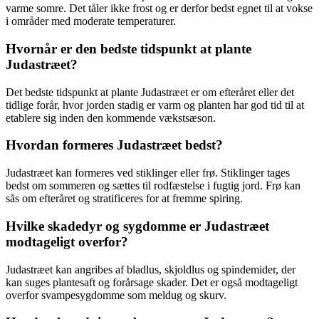
varme somre. Det tåler ikke frost og er derfor bedst egnet til at vokse
i områder med moderate temperaturer.
Hvornår er den bedste tidspunkt at plante
Judastræet?
Det bedste tidspunkt at plante Judastræet er om efteråret eller det
tidlige forår, hvor jorden stadig er varm og planten har god tid til at
etablere sig inden den kommende vækstsæson.
Hvordan formeres Judastræet bedst?
Judastræet kan formeres ved stiklinger eller frø. Stiklinger tages
bedst om sommeren og sættes til rodfæstelse i fugtig jord. Frø kan
sås om efteråret og stratificeres for at fremme spiring.
Hvilke skadedyr og sygdomme er Judastræet
modtageligt overfor?
Judastræet kan angribes af bladlus, skjoldlus og spindemider, der
kan suges plantesaft og forårsage skader. Det er også modtageligt
overfor svampesygdomme som meldug og skurv.