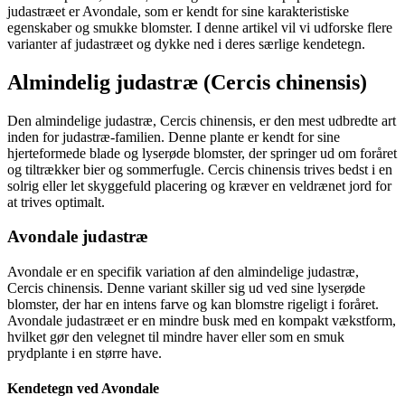
judastræet er Avondale, som er kendt for sine karakteristiske
egenskaber og smukke blomster. I denne artikel vil vi udforske flere
varianter af judastræet og dykke ned i deres særlige kendetegn.
Almindelig judastræ (Cercis chinensis)
Den almindelige judastræ, Cercis chinensis, er den mest udbredte art
inden for judastræ-familien. Denne plante er kendt for sine
hjerteformede blade og lyserøde blomster, der springer ud om foråret
og tiltrækker bier og sommerfugle. Cercis chinensis trives bedst i en
solrig eller let skyggefuld placering og kræver en veldrænet jord for
at trives optimalt.
Avondale judastræ
Avondale er en specifik variation af den almindelige judastræ,
Cercis chinensis. Denne variant skiller sig ud ved sine lyserøde
blomster, der har en intens farve og kan blomstre rigeligt i foråret.
Avondale judastræet er en mindre busk med en kompakt vækstform,
hvilket gør den velegnet til mindre haver eller som en smuk
prydplante i en større have.
Kendetegn ved Avondale