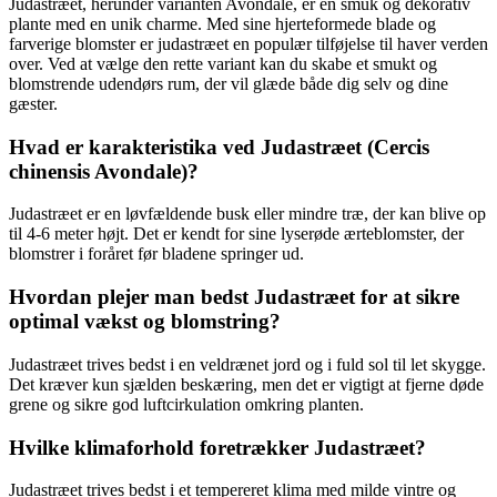
Judastræet, herunder varianten Avondale, er en smuk og dekorativ
plante med en unik charme. Med sine hjerteformede blade og
farverige blomster er judastræet en populær tilføjelse til haver verden
over. Ved at vælge den rette variant kan du skabe et smukt og
blomstrende udendørs rum, der vil glæde både dig selv og dine
gæster.
Hvad er karakteristika ved Judastræet (Cercis
chinensis Avondale)?
Judastræet er en løvfældende busk eller mindre træ, der kan blive op
til 4-6 meter højt. Det er kendt for sine lyserøde ærteblomster, der
blomstrer i foråret før bladene springer ud.
Hvordan plejer man bedst Judastræet for at sikre
optimal vækst og blomstring?
Judastræet trives bedst i en veldrænet jord og i fuld sol til let skygge.
Det kræver kun sjælden beskæring, men det er vigtigt at fjerne døde
grene og sikre god luftcirkulation omkring planten.
Hvilke klimaforhold foretrækker Judastræet?
Judastræet trives bedst i et tempereret klima med milde vintre og