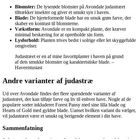
Blomster:
De lyserøde blomster på Avondale judastræet
tiltrækker insekter og giver et smukt syn i haven.
Blade:
De hjerteformede blade har en smuk grøn farve, der
skaber en kontrast til blomsterne.
Vækstform:
Avondale er en kompakt plante, der kræver
minimal beskæring for at opretholde sin form.
Lysforhold:
Planten trives bedst i solrige eller let skyggefulde
omgivelser.
Judastræet er en af mine favoritplanter i haven på grund
af dets smukke blomster og karakteristiske blade. –
Haveentusiast
Andre varianter af judastræ
Ud over Avondale findes der flere spændende varianter af
judastræet, der kan tilføje farve og liv til enhver have. Nogle af de
populære sorter inkluderer Forest Pansy med sine lilla blade og
Hearts of Gold med gyldne blade. Uanset hvilken variant du vælger,
vil judastræet være et smukt og berigende element i din have.
Sammenfatning