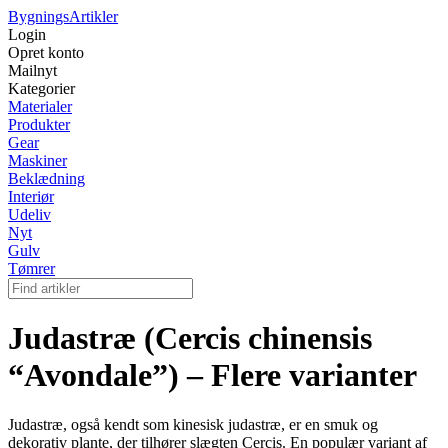
Bygnings
Artikler
Login
Opret konto
Mailnyt
Kategorier
Materialer
Produkter
Gear
Maskiner
Beklædning
Interiør
Udeliv
Nyt
Gulv
Tømrer
Judastræ (Cercis chinensis
“Avondale”) – Flere varianter
Judastræ, også kendt som kinesisk judastræ, er en smuk og
dekorativ plante, der tilhører slægten Cercis. En populær variant af