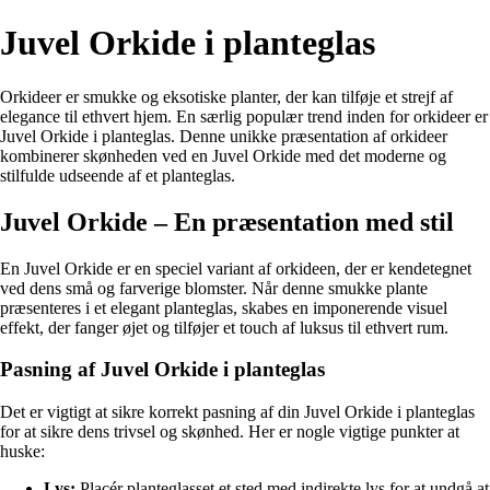
Juvel Orkide i planteglas
Orkideer er smukke og eksotiske planter, der kan tilføje et strejf af
elegance til ethvert hjem. En særlig populær trend inden for orkideer er
Juvel Orkide i planteglas. Denne unikke præsentation af orkideer
kombinerer skønheden ved en Juvel Orkide med det moderne og
stilfulde udseende af et planteglas.
Juvel Orkide – En præsentation med stil
En Juvel Orkide er en speciel variant af orkideen, der er kendetegnet
ved dens små og farverige blomster. Når denne smukke plante
præsenteres i et elegant planteglas, skabes en imponerende visuel
effekt, der fanger øjet og tilføjer et touch af luksus til ethvert rum.
Pasning af Juvel Orkide i planteglas
Det er vigtigt at sikre korrekt pasning af din Juvel Orkide i planteglas
for at sikre dens trivsel og skønhed. Her er nogle vigtige punkter at
huske:
Lys:
Placér planteglasset et sted med indirekte lys for at undgå at