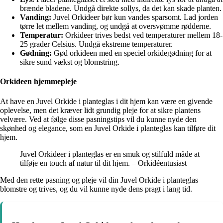
brænde bladene. Undgå direkte sollys, da det kan skade planten.
Vanding:
Juvel Orkideer bør kun vandes sparsomt. Lad jorden
tørre let mellem vanding, og undgå at oversvømme rødderne.
Temperatur:
Orkideer trives bedst ved temperaturer mellem 18-
25 grader Celsius. Undgå ekstreme temperaturer.
Gødning:
Gød orkideen med en speciel orkidegødning for at
sikre sund vækst og blomstring.
Orkideen hjemmepleje
At have en Juvel Orkide i planteglas i dit hjem kan være en givende
oplevelse, men det kræver lidt grundig pleje for at sikre plantens
velvære. Ved at følge disse pasningstips vil du kunne nyde den
skønhed og elegance, som en Juvel Orkide i planteglas kan tilføre dit
hjem.
Juvel Orkideer i planteglas er en smuk og stilfuld måde at
tilføje en touch af natur til dit hjem. – Orkidéentusiast
Med den rette pasning og pleje vil din Juvel Orkide i planteglas
blomstre og trives, og du vil kunne nyde dens pragt i lang tid.