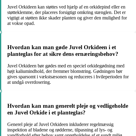
Juvel Orkideen kan støttes ved hjælp af en orkidepind eller en
støtteklemme, der placeres forsigtigt omkring stænglen. Det er
vigtigt at støtten ikke skader planten og giver den mulighed for
at vokse opad.
Hvordan kan man gøde Juvel Orkideen i et
planteglas for at sikre dens ernæringsbehov?
Juvel Orkideen bør gødes med en speciel orkidegødning med
højt kaliumindhold, der fremmer blomstring. Gødningen bør
gives sparsomt i vækstsæsonen og reduceres i hvileperioden for
at undgå overdosering.
Hvordan kan man generelt pleje og vedligeholde
en Juvel Orkide i et planteglas?
Generel pleje af Juvel Orkideen inkluderer regelmæssig
inspektion af bladene og rødderne, tilpasning af lys- og
vandforhold efter behov samt opretholdelse af et sundt miljø