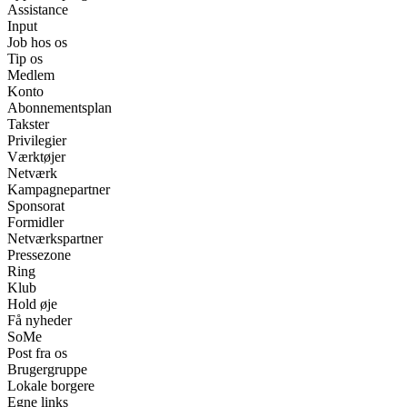
Assistance
Input
Job hos os
Tip os
Medlem
Konto
Abonnementsplan
Takster
Privilegier
Værktøjer
Netværk
Kampagnepartner
Sponsorat
Formidler
Netværkspartner
Pressezone
Ring
Klub
Hold øje
Få nyheder
SoMe
Post fra os
Brugergruppe
Lokale borgere
Egne links