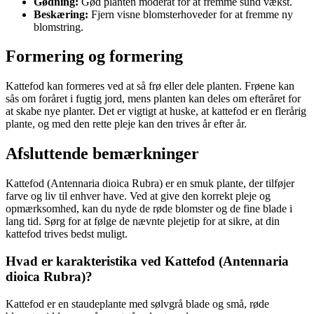
Gødning:
Gød planten moderat for at fremme sund vækst.
Beskæring:
Fjern visne blomsterhoveder for at fremme ny
blomstring.
Formering og formering
Kattefod kan formeres ved at så frø eller dele planten. Frøene kan
sås om foråret i fugtig jord, mens planten kan deles om efteråret for
at skabe nye planter. Det er vigtigt at huske, at kattefod er en flerårig
plante, og med den rette pleje kan den trives år efter år.
Afsluttende bemærkninger
Kattefod (Antennaria dioica Rubra) er en smuk plante, der tilføjer
farve og liv til enhver have. Ved at give den korrekt pleje og
opmærksomhed, kan du nyde de røde blomster og de fine blade i
lang tid. Sørg for at følge de nævnte plejetip for at sikre, at din
kattefod trives bedst muligt.
Hvad er karakteristika ved Kattefod (Antennaria
dioica Rubra)?
Kattefod er en staudeplante med sølvgrå blade og små, røde