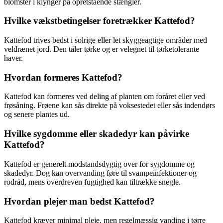
blomster i klynger på opretstående stængler.
Hvilke vækstbetingelser foretrækker Kattefod?
Kattefod trives bedst i solrige eller let skyggeagtige områder med
veldrænet jord. Den tåler tørke og er velegnet til tørketolerante
haver.
Hvordan formeres Kattefod?
Kattefod kan formeres ved deling af planten om foråret eller ved
frøsåning. Frøene kan sås direkte på voksestedet eller sås indendørs
og senere plantes ud.
Hvilke sygdomme eller skadedyr kan påvirke
Kattefod?
Kattefod er generelt modstandsdygtig over for sygdomme og
skadedyr. Dog kan overvanding føre til svampeinfektioner og
rodråd, mens overdreven fugtighed kan tiltrække snegle.
Hvordan plejer man bedst Kattefod?
Kattefod kræver minimal pleje, men regelmæssig vanding i tørre