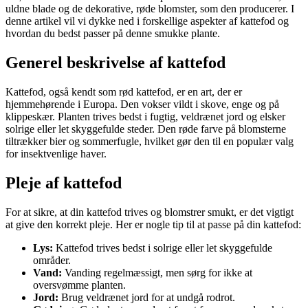
uldne blade og de dekorative, røde blomster, som den producerer. I
denne artikel vil vi dykke ned i forskellige aspekter af kattefod og
hvordan du bedst passer på denne smukke plante.
Generel beskrivelse af kattefod
Kattefod, også kendt som rød kattefod, er en art, der er
hjemmehørende i Europa. Den vokser vildt i skove, enge og på
klippeskær. Planten trives bedst i fugtig, veldrænet jord og elsker
solrige eller let skyggefulde steder. Den røde farve på blomsterne
tiltrækker bier og sommerfugle, hvilket gør den til en populær valg
for insektvenlige haver.
Pleje af kattefod
For at sikre, at din kattefod trives og blomstrer smukt, er det vigtigt
at give den korrekt pleje. Her er nogle tip til at passe på din kattefod:
Lys:
Kattefod trives bedst i solrige eller let skyggefulde
områder.
Vand:
Vanding regelmæssigt, men sørg for ikke at
oversvømme planten.
Jord:
Brug veldrænet jord for at undgå rodrot.