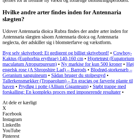
fjernes for at fremme ny vækst og forlænge blomstringsperioden.
Hvilke andre arter findes inden for Antennaria
slægten?
Udover Antennaria dioica Rubra findes der andre arter inden for
Antennaria slægten såsom Antennaria dioica og Antennaria
neglecta, der adskiller sig i blomsterfarve og vækstform.
Byg selv skrivebord: Et gedigent og billigt skrivebord!
•
Cowboy-
Kaktus (Euphorbia erythrae) 140-160 cm
•
Hjortetrøst (Eupatorium
maculatum Atropurpureum)
•
Ny markise for kun 500 kroner
•
Høj
engelsk rose (A Shropshire Lad) – Barrods
•
Blodrød-storkenæb –
Geranium sanguineum
•
Sådan bruger du stolpespyd
•
Tallerkensmækker (Tropaeolum) – En graciøs og farverig plante til
haven
•
Prydløg i potte (Allium Giganteum)
•
Støbt trappe med
forskalling: En kompleks proces med imponerende resultater
•
At dele er kærligt
X
Facebook
Instagram
LinkedIn
YouTube
Pinterest