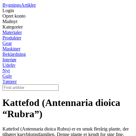
Bygnings
Artikler
Login
Opret konto
Mailnyt
Kategorier
Materialer
Produkter
Gear
Maskiner
Beklædning
Interiør
Udeliv
Nyt
Gulv
Tømrer
Kattefod (Antennaria dioica
“Rubra”)
Kattefod (Antennaria dioica Rubra) er en smuk flerårig plante, der
tilhører kurvblomstfamilien. Denne plante er kendt for sine fine,