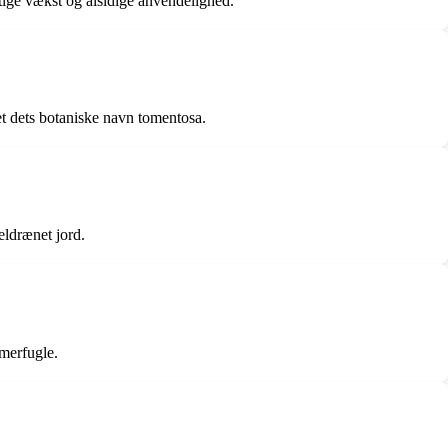
tige vækst og alsidige anvendelighed.
et dets botaniske navn tomentosa.
eldrænet jord.
merfugle.