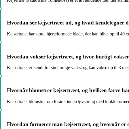
Kejsertræ (Paulownia Tomentosa) er et løvfældende træ, der stamme
Hvordan ser kejsertræet ud, og hvad kendetegner d
Kejsertræet har store, hjerteformede blade, der kan blive op til 40
Hvordan vokser kejsertræet, og hvor hurtigt vokser
Kejsertræet er kendt for sin hurtige vækst og kan vokse op til 3 met
Hvornår blomstrer kejsertræet, og hvilken farve ha
Kejsertræet blomstrer om foråret inden løvspring med klokkeformed
Hvordan formerer man kejsertræet, og hvornår er de