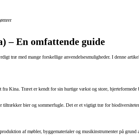
ømrer
) – En omfattende guide
gt træ med mange forskellige anvendelsesmuligheder. I denne artikel v
ra Kina. Træet er kendt for sin hurtige vækst og store, hjerteformede bl
er tiltrækker bier og sommerfugle. Det er et vigtigt træ for biodiversite
produktion af møbler, byggematerialer og musikinstrumenter på grund af