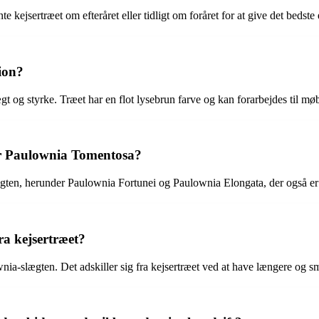
nte kejsertræet om efteråret eller tidligt om foråret for at give det bedst
ion?
gt og styrke. Træet har en flot lysebrun farve og kan forarbejdes til mø
ver Paulownia Tomentosa?
gten, herunder Paulownia Fortunei og Paulownia Elongata, der også er 
ra kejsertræet?
nia-slægten. Det adskiller sig fra kejsertræet ved at have længere og s