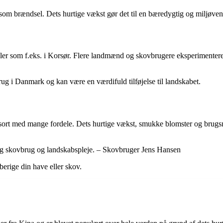
brændsel. Dets hurtige vækst gør det til en bæredygtig og miljøvenlig
oler som f.eks. i Korsør. Flere landmænd og skovbrugere eksperimentere
rug i Danmark og kan være en værdifuld tilføjelse til landskabet.
æsort med mange fordele. Dets hurtige vækst, smukke blomster og brugsmu
ig skovbrug og landskabspleje. – Skovbruger Jens Hansen
erige din have eller skov.