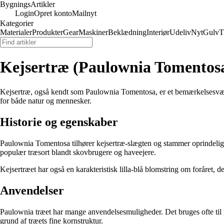
Bygnings
Artikler
Login
Opret konto
Mailnyt
Kategorier
Materialer
Produkter
Gear
Maskiner
Beklædning
Interiør
Udeliv
Nyt
Gulv
T
Kejsertræ (Paulownia Tomentosa
Kejsertræ, også kendt som Paulownia Tomentosa, er et bemærkelsesværdi
for både natur og mennesker.
Historie og egenskaber
Paulownia Tomentosa tilhører kejsertræ-slægten og stammer oprindeligt f
populær træsort blandt skovbrugere og haveejere.
Kejsertræet har også en karakteristisk lilla-blå blomstring om foråret, d
Anvendelser
Paulownia træet har mange anvendelsesmuligheder. Det bruges ofte til 
grund af træets fine kornstruktur.