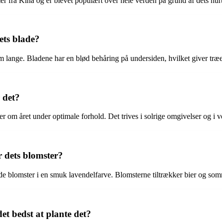
r fra Kina og er blevet populært over hele verden på grund af dets hur
ets blade?
 cm lange. Bladene har en blød behåring på undersiden, hvilket giver træ
 det?
er om året under optimale forhold. Det trives i solrige omgivelser og i v
r dets blomster?
e blomster i en smuk lavendelfarve. Blomsterne tiltrækker bier og som
t bedst at plante det?