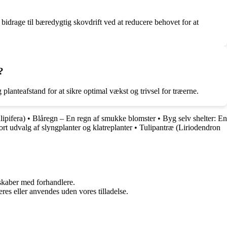
idrage til bæredygtig skovdrift ved at reducere behovet for at
?
lanteafstand for at sikre optimal vækst og trivsel for træerne.
ipifera)
•
Blåregn – En regn af smukke blomster
•
Byg selv shelter: En
ort udvalg af slyngplanter og klatreplanter
•
Tulipantræ (Liriodendron
rskaber med forhandlere.
res eller anvendes uden vores tilladelse.