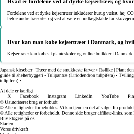
Hvad er fordelene ved at dyrke kejsertræer, og hvor
Fordelene ved at dyrke kejsertræer inkluderer hurtig vækst, høj CO
fælde andre træsorter og ved at være en indtægtskilde for skovejern
Hvor kan man købe kejsertræer i Danmark, og hvilk
Kejsertræer kan købes i planteskoler og online butikker i Danmark. 
Japansk kirsebær | Træer med de smukkeste farver
•
Røllike | Plant de
guide til shelterbyggeri
•
Tulipantræ (Liriodendron tulipifera)
•
Tvillin
tulipifera)
•
At dele er kærligt
X
Facebook
Instagram
LinkedIn
YouTube
Pin
© Uautoriseret brug er forbudt.
© Alle rettigheder forbeholdes. Vi kan tjene en del af salget fra produk
© Alle rettigheder er forbeholdt. Denne side bruger affiliate-links, som
Bliv klogere på os
Starten
Vores drivkraft