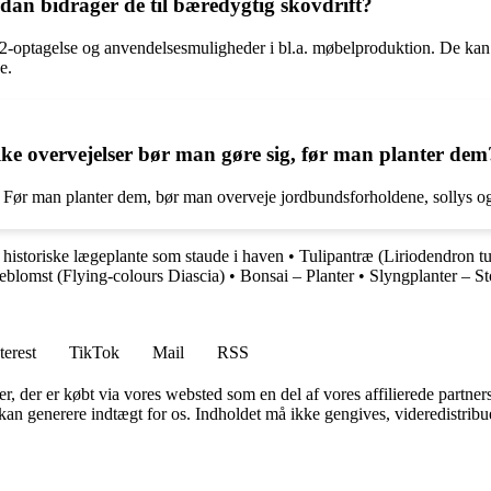
dan bidrager de til bæredygtig skovdrift?
2-optagelse og anvendelsesmuligheder i bl.a. møbelproduktion. De kan b
e.
e overvejelser bør man gøre sig, før man planter dem
Før man planter dem, bør man overveje jordbundsforholdene, sollys og p
n historiske lægeplante som staude i haven
•
Tulipantræ (Liriodendron tul
geblomst (Flying-colours Diascia)
•
Bonsai – Planter
•
Slyngplanter – St
terest
TikTok
Mail
RSS
ter, der er købt via vores websted som en del af vores affilierede partne
 kan generere indtægt for os. Indholdet må ikke gengives, videredistribue