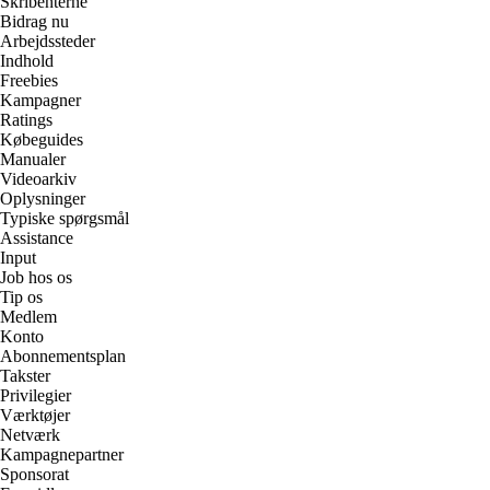
Skribenterne
Bidrag nu
Arbejdssteder
Indhold
Freebies
Kampagner
Ratings
Købeguides
Manualer
Videoarkiv
Oplysninger
Typiske spørgsmål
Assistance
Input
Job hos os
Tip os
Medlem
Konto
Abonnementsplan
Takster
Privilegier
Værktøjer
Netværk
Kampagnepartner
Sponsorat