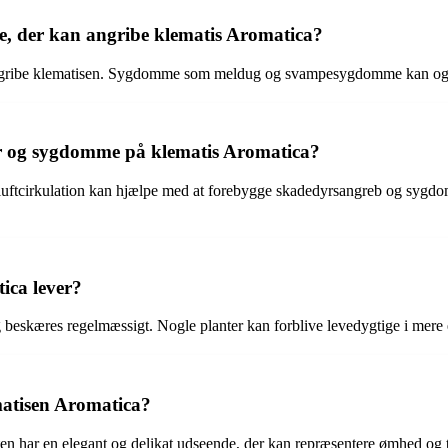
, der kan angribe klematis Aromatica?
 angribe klematisen. Sygdomme som meldug og svampesygdomme kan også
 og sygdomme på klematis Aromatica?
ftcirkulation kan hjælpe med at forebygge skadedyrsangreb og sygdom
ica lever?
 beskæres regelmæssigt. Nogle planter kan forblive levedygtige i mere e
ematisen Aromatica?
ten har en elegant og delikat udseende, der kan repræsentere ømhed og