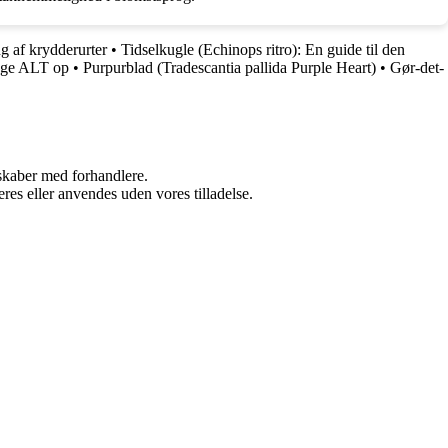
g af krydderurter
•
Tidselkugle (Echinops ritro): En guide til den
ge ALT op
•
Purpurblad (Tradescantia pallida Purple Heart)
•
Gør-det-
rskaber med forhandlere.
res eller anvendes uden vores tilladelse.