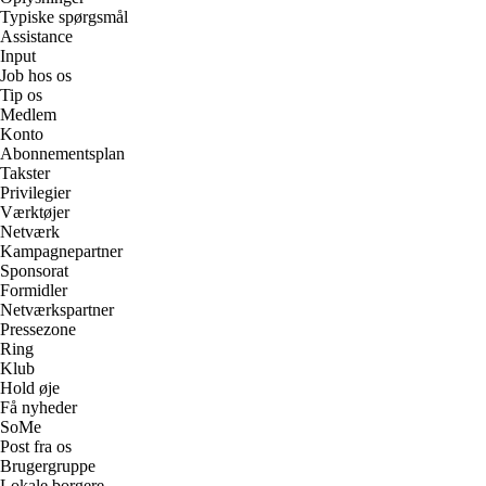
Typiske spørgsmål
Assistance
Input
Job hos os
Tip os
Medlem
Konto
Abonnementsplan
Takster
Privilegier
Værktøjer
Netværk
Kampagnepartner
Sponsorat
Formidler
Netværkspartner
Pressezone
Ring
Klub
Hold øje
Få nyheder
SoMe
Post fra os
Brugergruppe
Lokale borgere