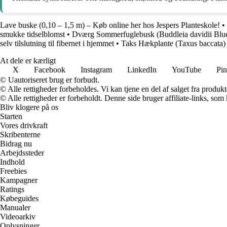
Lave buske (0,10 – 1,5 m) – Køb online her hos Jespers Planteskole!
•
smukke tidselblomst
•
Dværg Sommerfuglebusk (Buddleia davidii Blu
selv tilslutning til fibernet i hjemmet
•
Taks Hækplante (Taxus baccata)
At dele er kærligt
X
Facebook
Instagram
LinkedIn
YouTube
Pin
© Uautoriseret brug er forbudt.
© Alle rettigheder forbeholdes. Vi kan tjene en del af salget fra produk
© Alle rettigheder er forbeholdt. Denne side bruger affiliate-links, som
Bliv klogere på os
Starten
Vores drivkraft
Skribenterne
Bidrag nu
Arbejdssteder
Indhold
Freebies
Kampagner
Ratings
Købeguides
Manualer
Videoarkiv
Oplysninger