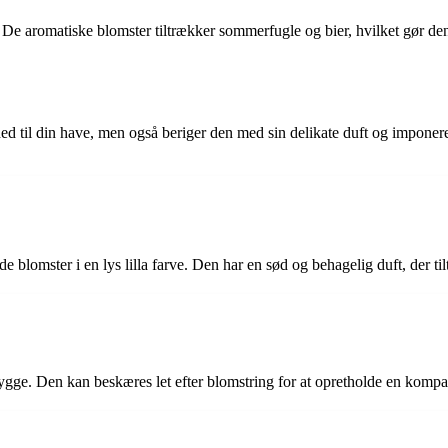
De aromatiske blomster tiltrækker sommerfugle og bier, hvilket gør den t
nhed til din have, men også beriger den med sin delikate duft og impo
blomster i en lys lilla farve. Den har en sød og behagelig duft, der ti
t skygge. Den kan beskæres let efter blomstring for at opretholde en kom