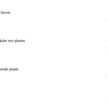
l haven.
skabe nye planter.
ksende plante.
.