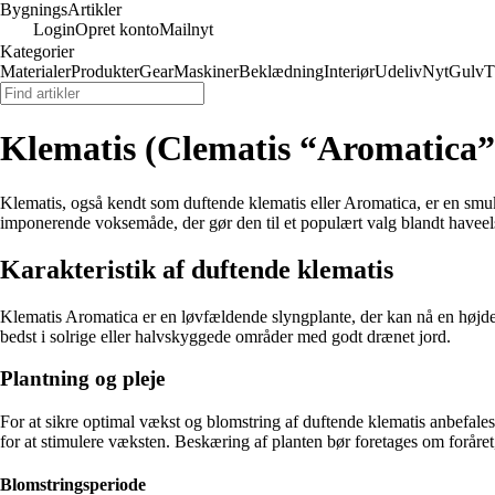
Bygnings
Artikler
Login
Opret konto
Mailnyt
Kategorier
Materialer
Produkter
Gear
Maskiner
Beklædning
Interiør
Udeliv
Nyt
Gulv
T
Klematis (Clematis “Aromatica”)
Klematis, også kendt som duftende klematis eller Aromatica, er en smuk
imponerende voksemåde, der gør den til et populært valg blandt haveel
Karakteristik af duftende klematis
Klematis Aromatica er en løvfældende slyngplante, der kan nå en højde p
bedst i solrige eller halvskyggede områder med godt drænet jord.
Plantning og pleje
For at sikre optimal vækst og blomstring af duftende klematis anbefales 
for at stimulere væksten. Beskæring af planten bør foretages om foråret
Blomstringsperiode