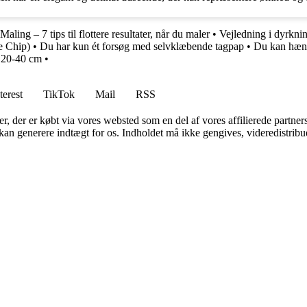
Maling – 7 tips til flottere resultater, når du maler
•
Vejledning i dyrknin
e Chip)
•
Du har kun ét forsøg med selvklæbende tagpap
•
Du kan hæn
 20-40 cm
•
terest
TikTok
Mail
RSS
ter, der er købt via vores websted som en del af vores affilierede partne
 kan generere indtægt for os. Indholdet må ikke gengives, videredistribue