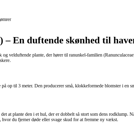
ømrer
 – En duftende skønhed til have
 og velduftende plante, der hører til ranunkel-familien (Ranunculaceae)
skere.
å op til 3 meter. Den producerer små, klokkeformede blomster i en smuk 
det at plante den i et hul, der er dobbelt så stort som dens rodklump. N
, hvor du fjerner døde eller svage skud for at fremme ny vækst.