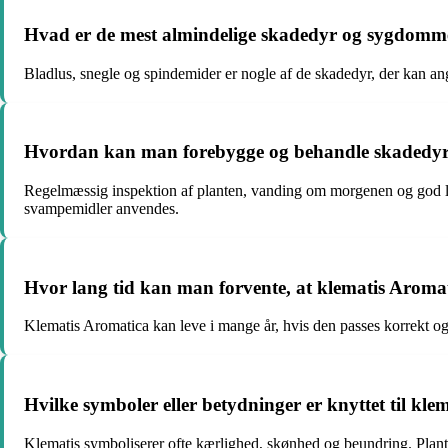
Hvad er de mest almindelige skadedyr og sygdomme
Bladlus, snegle og spindemider er nogle af de skadedyr, der kan
Hvordan kan man forebygge og behandle skadedyr
Regelmæssig inspektion af planten, vanding om morgenen og god lu
svampemidler anvendes.
Hvor lang tid kan man forvente, at klematis Aromat
Klematis Aromatica kan leve i mange år, hvis den passes korrekt og
Hvilke symboler eller betydninger er knyttet til kl
Klematis symboliserer ofte kærlighed, skønhed og beundring. Plan