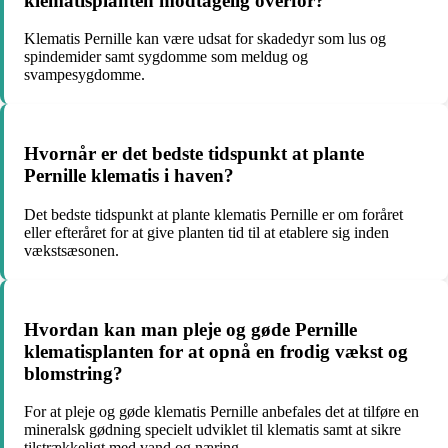
klematisplanten modtagelig overfor?
Klematis Pernille kan være udsat for skadedyr som lus og
spindemider samt sygdomme som meldug og
svampesygdomme.
Hvornår er det bedste tidspunkt at plante
Pernille klematis i haven?
Det bedste tidspunkt at plante klematis Pernille er om foråret
eller efteråret for at give planten tid til at etablere sig inden
vækstsæsonen.
Hvordan kan man pleje og gøde Pernille
klematisplanten for at opnå en frodig vækst og
blomstring?
For at pleje og gøde klematis Pernille anbefales det at tilføre en
mineralsk gødning specielt udviklet til klematis samt at sikre
tilstrækkeligt med vand og næring.