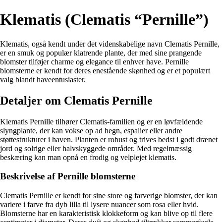
Klematis (Clematis “Pernille”)
Klematis, også kendt under det videnskabelige navn Clematis Pernille,
er en smuk og populær klatrende plante, der med sine prangende
blomster tilføjer charme og elegance til enhver have. Pernille
blomsterne er kendt for deres enestående skønhed og er et populært
valg blandt haveentusiaster.
Detaljer om Clematis Pernille
Klematis Pernille tilhører Clematis-familien og er en løvfældende
slyngplante, der kan vokse op ad hegn, espalier eller andre
støttestrukturer i haven. Planten er robust og trives bedst i godt drænet
jord og solrige eller halvskyggede områder. Med regelmæssig
beskæring kan man opnå en frodig og velplejet klematis.
Beskrivelse af Pernille blomsterne
Clematis Pernille er kendt for sine store og farverige blomster, der kan
variere i farve fra dyb lilla til lysere nuancer som rosa eller hvid.
Blomsterne har en karakteristisk klokkeform og kan blive op til flere