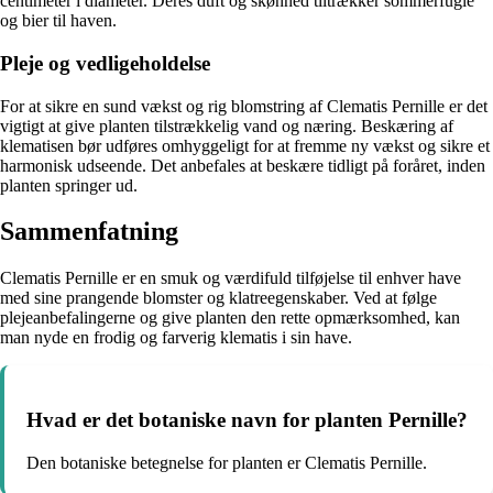
centimeter i diameter. Deres duft og skønhed tiltrækker sommerfugle
og bier til haven.
Pleje og vedligeholdelse
For at sikre en sund vækst og rig blomstring af Clematis Pernille er det
vigtigt at give planten tilstrækkelig vand og næring. Beskæring af
klematisen bør udføres omhyggeligt for at fremme ny vækst og sikre et
harmonisk udseende. Det anbefales at beskære tidligt på foråret, inden
planten springer ud.
Sammenfatning
Clematis Pernille er en smuk og værdifuld tilføjelse til enhver have
med sine prangende blomster og klatreegenskaber. Ved at følge
plejeanbefalingerne og give planten den rette opmærksomhed, kan
man nyde en frodig og farverig klematis i sin have.
Hvad er det botaniske navn for planten Pernille?
Den botaniske betegnelse for planten er Clematis Pernille.