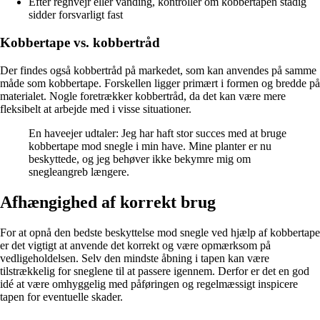
Efter regnvejr eller vanding, kontroller om kobbertapen stadig
sidder forsvarligt fast
Kobbertape vs. kobbertråd
Der findes også kobbertråd på markedet, som kan anvendes på samme
måde som kobbertape. Forskellen ligger primært i formen og bredde på
materialet. Nogle foretrækker kobbertråd, da det kan være mere
fleksibelt at arbejde med i visse situationer.
En haveejer udtaler: Jeg har haft stor succes med at bruge
kobbertape mod snegle i min have. Mine planter er nu
beskyttede, og jeg behøver ikke bekymre mig om
snegleangreb længere.
Afhængighed af korrekt brug
For at opnå den bedste beskyttelse mod snegle ved hjælp af kobbertape
er det vigtigt at anvende det korrekt og være opmærksom på
vedligeholdelsen. Selv den mindste åbning i tapen kan være
tilstrækkelig for sneglene til at passere igennem. Derfor er det en god
idé at være omhyggelig med påføringen og regelmæssigt inspicere
tapen for eventuelle skader.