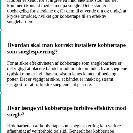
Kobber er kendt for at afgive en mild elektrisk stød, når det
kommer i kontakt med slimet på snegle. Dette stød er
ubehageligt for sneglene og får dem til at vende om og undgå at
krydse området, hvilket gør kobbertape til en effektiv
sneglebarriere.
Hvordan skal man korrekt installere kobbertape
som sneglespærring?
For at sikre effektiviteten af kobbertape som sneglebarriere er
det vigtigt at placere båndet rundt om de områder, hvor sneglene
typisk kommer ind i haven, såsom langs kanten af bede og
potter. Det er vigtigt at sikre, at båndet er intakt og stramt
fastgjort for at forhindre sneglene i at passere.
Hvor længe vil kobbertape forblive effektivt mod
snegle?
Holdbarheden af kobbertape som sneglespærring kan variere
afhængigt af vejrforhold og slid. Generelt bør kobbertape