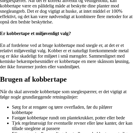
sneglespærrer. Når det er korrekt anvendt og vedligeholdt, kan
kobbertape være en pålidelig måde at beskytte dine planter mod
snegleangreb. Det er dog vigtigt at huske, at intet middel er 100%
effektivt, og det kan være nødvendigt at kombinere flere metoder for at
opnå den bedste beskyttelse.
Er kobbertape et miljøvenligt valg?
En af fordelene ved at bruge kobbertape mod snegle er, at det er et
relativt miljøvenligt valg. Kobber er et naturligt forekommende metal
og er ikke skadeligt for miljøet i små mængder. Sammenlignet med
kemiske bekæmpelsesmidler er kobbertape en mere skånsom løsning,
der ikke forurener jorden eller vandmiljøet.
Brugen af kobbertape
Når du skal anvende kobbertape som sneglespærrer, er det vigtigt at
følge nogle grundlæggende retningslinjer:
Sørg for at rengøre og tørre overfladen, før du påfører
kobbertape
Fastgør kobbertape rundt om plantekrukker, potter eller bede
Tjek regelmæssigt for eventuelle revner eller løse kanter, der kan
tillade sneglene at passere