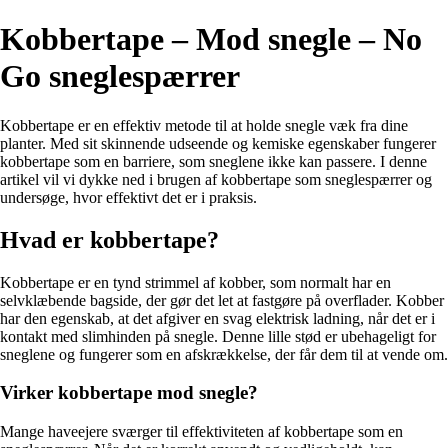
Kobbertape – Mod snegle – No
Go sneglespærrer
Kobbertape er en effektiv metode til at holde snegle væk fra dine
planter. Med sit skinnende udseende og kemiske egenskaber fungerer
kobbertape som en barriere, som sneglene ikke kan passere. I denne
artikel vil vi dykke ned i brugen af kobbertape som sneglespærrer og
undersøge, hvor effektivt det er i praksis.
Hvad er kobbertape?
Kobbertape er en tynd strimmel af kobber, som normalt har en
selvklæbende bagside, der gør det let at fastgøre på overflader. Kobber
har den egenskab, at det afgiver en svag elektrisk ladning, når det er i
kontakt med slimhinden på snegle. Denne lille stød er ubehageligt for
sneglene og fungerer som en afskrækkelse, der får dem til at vende om.
Virker kobbertape mod snegle?
Mange haveejere sværger til effektiviteten af kobbertape som en